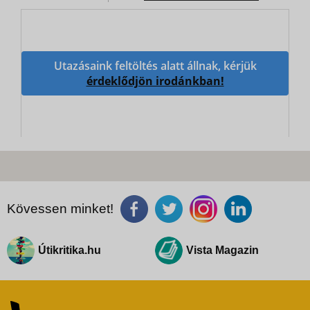
Utazásaink feltöltés alatt állnak, kérjük
érdeklődjön irodánkban!
Kövessen minket!
Útikritika.hu
Vista Magazin