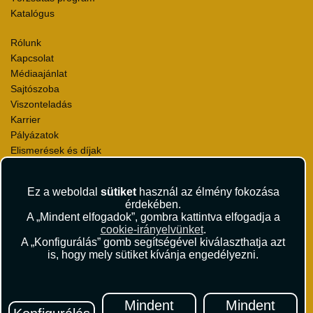
Katalógus
Rólunk
Kapcsolat
Médiaajánlat
Sajtószoba
Viszonteladás
Karrier
Pályázatok
Elismerések és díjak
Környezettudatosság
Ez a weboldal
sütiket
használ az élmény fokozása
Utazási Csomag Szerződési Feltételek
érdekében.
Útlemondás-biztosítás Szerződési Feltételek
A „Mindent elfogadok”, gombra kattintva elfogadja a
Utasbiztosítás Szerződési Feltételek
cookie-irányelvünket
.
Repülőjegy Szerződési Feltételek
A „Konfigurálás” gomb segítségével kiválaszthatja azt
is, hogy mely sütiket kívánja engedélyezni.
Adatvédelem
Impresszum
Hírlevél
Mindent
Mindent