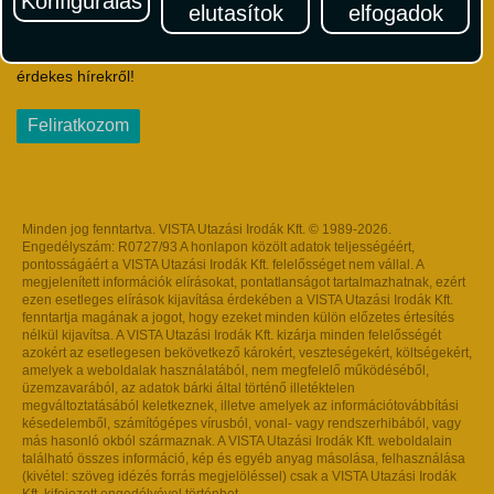
Konfigurálás
elutasítok
elfogadok
Iratkozzon fel Magyarország egyik legszínesebb utazási
hírlevelére! Értesüljön időben a legfrissebb utazási akciókról és
érdekes hírekről!
Feliratkozom
Minden jog fenntartva. VISTA Utazási Irodák Kft. © 1989-2026.
Engedélyszám: R0727/93 A honlapon közölt adatok teljességéért,
pontosságáért a VISTA Utazási Irodák Kft. felelősséget nem vállal. A
megjelenített információk elírásokat, pontatlanságot tartalmazhatnak, ezért
ezen esetleges elírások kijavítása érdekében a VISTA Utazási Irodák Kft.
fenntartja magának a jogot, hogy ezeket minden külön előzetes értesítés
nélkül kijavítsa. A VISTA Utazási Irodák Kft. kizárja minden felelősségét
azokért az esetlegesen bekövetkező károkért, veszteségekért, költségekért,
amelyek a weboldalak használatából, nem megfelelő működéséből,
üzemzavarából, az adatok bárki által történő illetéktelen
megváltoztatásából keletkeznek, illetve amelyek az információtovábbítási
késedelemből, számítógépes vírusból, vonal- vagy rendszerhibából, vagy
más hasonló okból származnak. A VISTA Utazási Irodák Kft. weboldalain
található összes információ, kép és egyéb anyag másolása, felhasználása
(kivétel: szöveg idézés forrás megjelöléssel) csak a VISTA Utazási Irodák