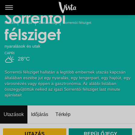
Last minute
Sorrentói
Utazás
Európa
Olaszország
Sorrentói félsziget
félsziget
nyaralások és utak
CAPRI
28°C
Sorrentói félsziget hallatán a legtöbb embernek utazás kapcsán
általában eszébe jut egy nyaralás, egy tengerpart, egy hajóút, egy
városnézés vagy éppen a gasztronómia. Az alábbi listában
összegyűjtöttük neked az igazi Sorrentói félsziget last minute
ajánlatait.
Utazások
Időjárás
Térkép
UTAZÁS
REPÜLŐJEGY