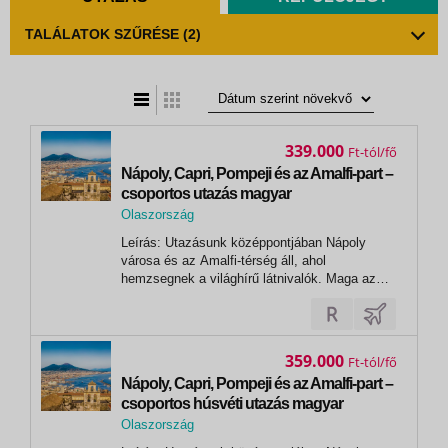
TALÁLATOK SZŰRÉSE
(2)
t
zatos nézet
339.000
Ft
Nápoly, Capri, Pompeji és az Amalfi-part –
csoportos utazás magyar
idegenvezetéssel 2027.03.11-15.
Olaszország
,
Leírás: Utazásunk középpontjában Nápoly
Nápoly
városa és az Amalfi-térség áll, ahol
hemzsegnek a világhírű látnivalók. Maga az
Amalfi-partvidék is UNESCO-védettség alatt áll
bájos kisvárosaival és a maga többszáz
méteres sziklafalaival, csakúgy, mint Nápoly
történelmi belvárosa vagy Pompeji
359.000
Ft
romvárosa,...
Nápoly, Capri, Pompeji és az Amalfi-part –
csoportos húsvéti utazás magyar
idegenvezetéssel 2027.03.26-30.
Olaszország
,