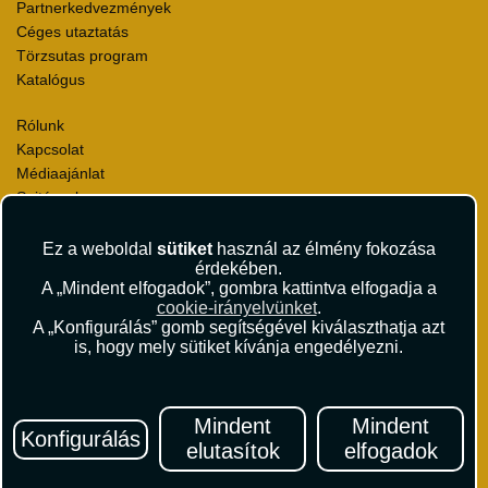
Partnerkedvezmények
Céges utaztatás
Törzsutas program
Katalógus
Rólunk
Kapcsolat
Médiaajánlat
Sajtószoba
Viszonteladás
Karrier
Ez a weboldal
sütiket
használ az élmény fokozása
érdekében.
Pályázatok
A „Mindent elfogadok”, gombra kattintva elfogadja a
Elismerések és díjak
cookie-irányelvünket
.
Környezettudatosság
A „Konfigurálás” gomb segítségével kiválaszthatja azt
is, hogy mely sütiket kívánja engedélyezni.
Utazási Csomag Szerződési Feltételek
Útlemondás-biztosítás Szerződési Feltételek
Utasbiztosítás Szerződési Feltételek
Mindent
Mindent
Repülőjegy Szerződési Feltételek
Konfigurálás
elutasítok
elfogadok
Adatvédelem
Impresszum