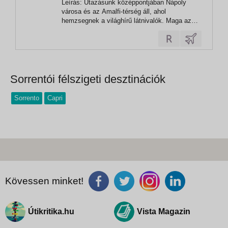
Leírás: Utazásunk középpontjában Nápoly
Nápoly
városa és az Amalfi-térség áll, ahol
hemzsegnek a világhírű látnivalók. Maga az
Amalfi-partvidék is UNESCO-védettség alatt áll
bájos kisvárosaival és a maga többszáz
méteres sziklafalaival, csakúgy, mint Nápoly
történelmi belvárosa. De felkeressük majd a...
Sorrentói félszigeti desztinációk
Sorrento
Capri
Kövessen minket!
Útikritika.hu
Vista Magazin