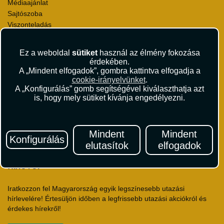
Médiaajánlat
Sajtószoba
Viszonteladás
Karrier
Pályázatok
Ez a weboldal
sütiket
használ az élmény fokozása
Elismerések és díjak
érdekében.
Környezettudatosság
A „Mindent elfogadok”, gombra kattintva elfogadja a
cookie-irányelvünket
.
A „Konfigurálás” gomb segítségével kiválaszthatja azt
Utazási Csomag Szerződési Feltételek
is, hogy mely sütiket kívánja engedélyezni.
Útlemondás-biztosítás Szerződési Feltételek
Utasbiztosítás Szerződési Feltételek
Repülőjegy Szerződési Feltételek
Mindent
Mindent
Adatvédelem
Konfigurálás
elutasítok
elfogadok
Impresszum
Hírlevél
Iratkozzon fel Magyarország egyik legszínesebb utazási
hírlevelére! Értesüljön időben a legfrissebb utazási akciókról és
érdekes hírekről!