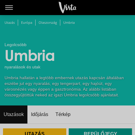
Utazás
Európa
Olaszország
Umbria
Legolcsóbb
Umbria
nyaralások és utak
Umbria hallatán a legtöbb embernek utazás kapcsán általában
eszébe jut egy nyaralás, egy tengerpart, egy hajóút, egy
városnézés vagy éppen a gasztronómia. Az alábbi listában
összegyűjtöttük neked az igazi Umbria legolcsóbb ajánlatait.
Utazások
Időjárás
Térkép
UTAZÁS
REPÜLŐJEGY