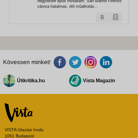
hegytetőre épült miniállam: San Marino Firenze
városa hatalmas, élő műalkotás...
Kövessen minket!
Útikritika.hu
Vista Magazin
VISTA Utazási Iroda
1061 Budapest