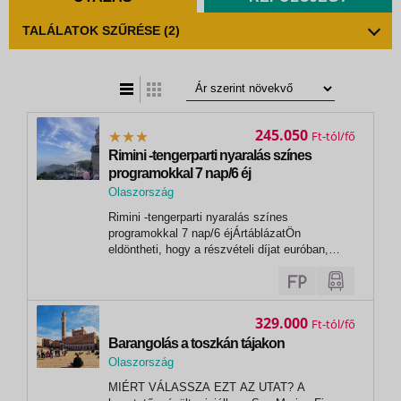
TALÁLATOK SZŰRÉSE
(2)
t
zatos nézet
245.050
Ft
Rimini -tengerparti nyaralás színes
programokkal 7 nap/6 éj
Olaszország
,
Rimini -tengerparti nyaralás színes
Rimini
programokkal 7 nap/6 éjÁrtáblázatÖn
eldöntheti, hogy a részvételi díjat euróban,
vagy forintban egyenlíti ki! Rimini -tengerparti
nyaralás színes programokkal 7 nap/6 éj 2026
reggelivel (vacsora felár ellenében)
ELŐFOGLALÁSI AKCIÓ- VISSZAVONÁSIG!...
329.000
Ft
Barangolás a toszkán tájakon
Olaszország
,
MIÉRT VÁLASSZA EZT AZ UTAT? A
Assisi