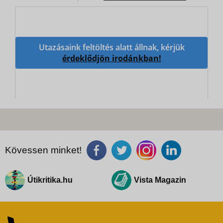
Utazásaink feltöltés alatt állnak, kérjük
érdeklődjön irodánkban!
Kövessen minket!
Útikritika.hu
Vista Magazin