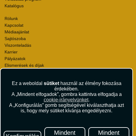
Katalógus
Rólunk
Kapcsolat
Médiaajánlat
Sajtószoba
Viszonteladás
Karrier
Pályázatok
Elismerések és díjak
Környezettudatosság
Ez a weboldal
sütiket
használ az élmény fokozása
Utazási Csomag Szerződési Feltételek
érdekében.
Útlemondás-biztosítás Szerződési Feltételek
A „Mindent elfogadok”, gombra kattintva elfogadja a
Utasbiztosítás Szerződési Feltételek
cookie-irányelvünket
.
Repülőjegy Szerződési Feltételek
A „Konfigurálás” gomb segítségével kiválaszthatja azt
is, hogy mely sütiket kívánja engedélyezni.
Adatvédelem
Impresszum
Hírlevél
Mindent
Mindent