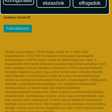
Konfigurálás
elutasítok
elfogadok
Iratkozzon fel Magyarország egyik legszínesebb utazási
hírlevelére! Értesüljön időben a legfrissebb utazási akciókról és
érdekes hírekről!
Feliratkozom
Minden jog fenntartva. VISTA Utazási Irodák Kft. © 1989-2026.
Engedélyszám: R0727/93 A honlapon közölt adatok teljességéért,
pontosságáért a VISTA Utazási Irodák Kft. felelősséget nem vállal. A
megjelenített információk elírásokat, pontatlanságot tartalmazhatnak, ezért
ezen esetleges elírások kijavítása érdekében a VISTA Utazási Irodák Kft.
fenntartja magának a jogot, hogy ezeket minden külön előzetes értesítés
nélkül kijavítsa. A VISTA Utazási Irodák Kft. kizárja minden felelősségét
azokért az esetlegesen bekövetkező károkért, veszteségekért, költségekért,
amelyek a weboldalak használatából, nem megfelelő működéséből,
üzemzavarából, az adatok bárki által történő illetéktelen
megváltoztatásából keletkeznek, illetve amelyek az információtovábbítási
késedelemből, számítógépes vírusból, vonal- vagy rendszerhibából, vagy
más hasonló okból származnak. A VISTA Utazási Irodák Kft. weboldalain
található összes információ, kép és egyéb anyag másolása, felhasználása
(kivétel: szöveg idézés forrás megjelöléssel) csak a VISTA Utazási Irodák