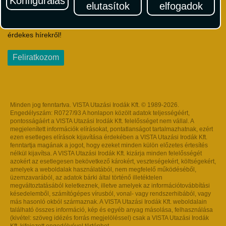
Konfigurálás
elutasítok
elfogadok
Iratkozzon fel Magyarország egyik legszínesebb utazási
hírlevelére! Értesüljön időben a legfrissebb utazási akciókról és
érdekes hírekről!
Feliratkozom
Minden jog fenntartva. VISTA Utazási Irodák Kft. © 1989-2026.
Engedélyszám: R0727/93 A honlapon közölt adatok teljességéért,
pontosságáért a VISTA Utazási Irodák Kft. felelősséget nem vállal. A
megjelenített információk elírásokat, pontatlanságot tartalmazhatnak, ezért
ezen esetleges elírások kijavítása érdekében a VISTA Utazási Irodák Kft.
fenntartja magának a jogot, hogy ezeket minden külön előzetes értesítés
nélkül kijavítsa. A VISTA Utazási Irodák Kft. kizárja minden felelősségét
azokért az esetlegesen bekövetkező károkért, veszteségekért, költségekért,
amelyek a weboldalak használatából, nem megfelelő működéséből,
üzemzavarából, az adatok bárki által történő illetéktelen
megváltoztatásából keletkeznek, illetve amelyek az információtovábbítási
késedelemből, számítógépes vírusból, vonal- vagy rendszerhibából, vagy
más hasonló okból származnak. A VISTA Utazási Irodák Kft. weboldalain
található összes információ, kép és egyéb anyag másolása, felhasználása
(kivétel: szöveg idézés forrás megjelöléssel) csak a VISTA Utazási Irodák