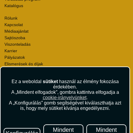
Katalógus
Rólunk
Kapcsolat
Médiaajánlat
Sajtószoba
Viszonteladás
Karrier
Pályázatok
Elismerések és díjak
Környezettudatosság
Ez a weboldal
sütiket
használ az élmény fokozása
Utazási Csomag Szerződési Feltételek
érdekében.
Útlemondás-biztosítás Szerződési Feltételek
A „Mindent elfogadok”, gombra kattintva elfogadja a
Utasbiztosítás Szerződési Feltételek
cookie-irányelvünket
.
Repülőjegy Szerződési Feltételek
A „Konfigurálás” gomb segítségével kiválaszthatja azt
is, hogy mely sütiket kívánja engedélyezni.
Adatvédelem
Impresszum
Hírlevél
Mindent
Mindent