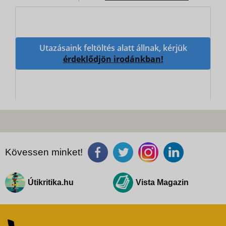
Utazásaink feltöltés alatt állnak, kérjük
érdeklődjön irodánkban!
Kövessen minket!
Útikritika.hu
Vista Magazin