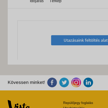
Időjárás
Térkép
Utazásaink feltöltés alat
Kövessen minket!
Repülőjegy foglalás