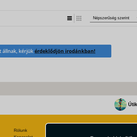
Lista nézet
Táblázatos nézet
t állnak, kérjük
érdeklődjön irodánkban!
Útik
Rólunk
Utazási Csomag Szerződési