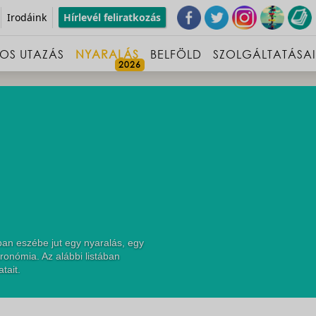
Irodáink
Hírlevél feliratkozás
OS UTAZÁS
NYARALÁS
BELFÖLD
SZOLGÁLTATÁSA
an eszébe jut egy nyaralás, egy
ronómia. Az alábbi listában
tait.