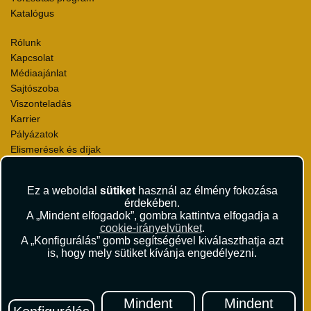
Katalógus
Rólunk
Kapcsolat
Médiaajánlat
Sajtószoba
Viszonteladás
Karrier
Pályázatok
Elismerések és díjak
Környezettudatosság
Ez a weboldal
sütiket
használ az élmény fokozása
Utazási Csomag Szerződési Feltételek
érdekében.
Útlemondás-biztosítás Szerződési Feltételek
A „Mindent elfogadok”, gombra kattintva elfogadja a
Utasbiztosítás Szerződési Feltételek
cookie-irányelvünket
.
Repülőjegy Szerződési Feltételek
A „Konfigurálás” gomb segítségével kiválaszthatja azt
is, hogy mely sütiket kívánja engedélyezni.
Adatvédelem
Impresszum
Hírlevél
Mindent
Mindent