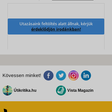
Utazásaink feltöltés alatt állnak, kérjük
érdeklődjön irodánkban!
Kövessen minket!
Útikritika.hu
Vista Magazin