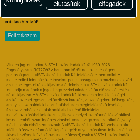
Konfigurálás
elutasítok
elfogadok
Iratkozzon fel Magyarország egyik legszínesebb utazási
hírlevelére! Értesüljön időben a legfrissebb utazási akciókról és
érdekes hírekről!
Feliratkozom
Minden jog fenntartva. VISTA Utazási Irodák Kft. © 1989-2026.
Engedélyszám: R0727/93 A honlapon közölt adatok teljességéért,
pontosságáért a VISTA Utazási Irodák Kft. felelősséget nem vállal. A
megjelenített információk elírásokat, pontatlanságot tartalmazhatnak, ezért
ezen esetleges elírások kijavítása érdekében a VISTA Utazási Irodák Kft.
fenntartja magának a jogot, hogy ezeket minden külön előzetes értesítés
nélkül kijavítsa. A VISTA Utazási Irodák Kft. kizárja minden felelősségét
azokért az esetlegesen bekövetkező károkért, veszteségekért, költségekért,
amelyek a weboldalak használatából, nem megfelelő működéséből,
üzemzavarából, az adatok bárki által történő illetéktelen
megváltoztatásából keletkeznek, illetve amelyek az információtovábbítási
késedelemből, számítógépes vírusból, vonal- vagy rendszerhibából, vagy
más hasonló okból származnak. A VISTA Utazási Irodák Kft. weboldalain
található összes információ, kép és egyéb anyag másolása, felhasználása
(kivétel: szöveg idézés forrás megjelöléssel) csak a VISTA Utazási Irodák