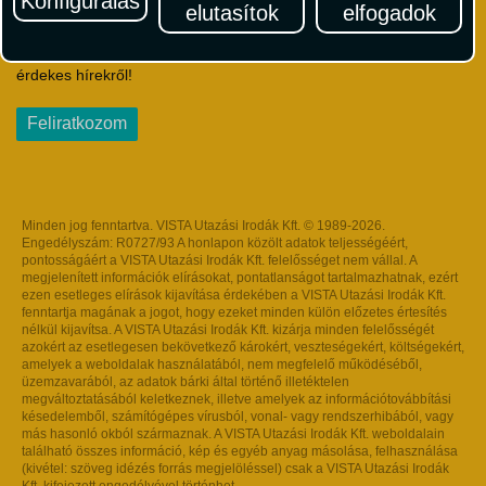
Konfigurálás
elutasítok
elfogadok
Iratkozzon fel Magyarország egyik legszínesebb utazási
hírlevelére! Értesüljön időben a legfrissebb utazási akciókról és
érdekes hírekről!
Feliratkozom
Minden jog fenntartva. VISTA Utazási Irodák Kft. © 1989-2026.
Engedélyszám: R0727/93 A honlapon közölt adatok teljességéért,
pontosságáért a VISTA Utazási Irodák Kft. felelősséget nem vállal. A
megjelenített információk elírásokat, pontatlanságot tartalmazhatnak, ezért
ezen esetleges elírások kijavítása érdekében a VISTA Utazási Irodák Kft.
fenntartja magának a jogot, hogy ezeket minden külön előzetes értesítés
nélkül kijavítsa. A VISTA Utazási Irodák Kft. kizárja minden felelősségét
azokért az esetlegesen bekövetkező károkért, veszteségekért, költségekért,
amelyek a weboldalak használatából, nem megfelelő működéséből,
üzemzavarából, az adatok bárki által történő illetéktelen
megváltoztatásából keletkeznek, illetve amelyek az információtovábbítási
késedelemből, számítógépes vírusból, vonal- vagy rendszerhibából, vagy
más hasonló okból származnak. A VISTA Utazási Irodák Kft. weboldalain
található összes információ, kép és egyéb anyag másolása, felhasználása
(kivétel: szöveg idézés forrás megjelöléssel) csak a VISTA Utazási Irodák