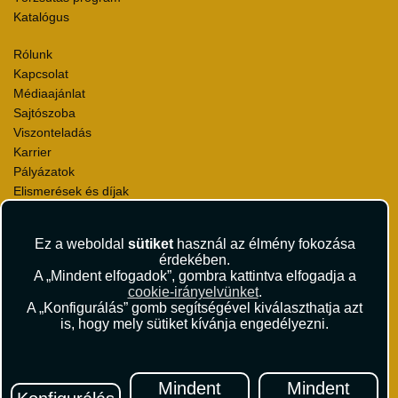
Katalógus
Rólunk
Kapcsolat
Médiaajánlat
Sajtószoba
Viszonteladás
Karrier
Pályázatok
Elismerések és díjak
Környezettudatosság
Ez a weboldal
sütiket
használ az élmény fokozása
Utazási Csomag Szerződési Feltételek
érdekében.
Útlemondás-biztosítás Szerződési Feltételek
A „Mindent elfogadok”, gombra kattintva elfogadja a
Utasbiztosítás Szerződési Feltételek
cookie-irányelvünket
.
Repülőjegy Szerződési Feltételek
A „Konfigurálás” gomb segítségével kiválaszthatja azt
is, hogy mely sütiket kívánja engedélyezni.
Adatvédelem
Impresszum
Hírlevél
Mindent
Mindent