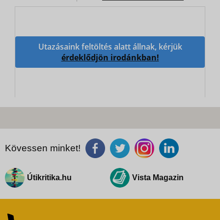
Utazásaink feltöltés alatt állnak, kérjük
érdeklődjön irodánkban!
Kövessen minket!
Útikritika.hu
Vista Magazin