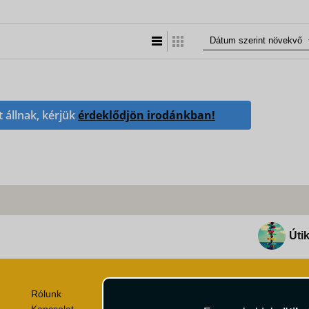
Lista nézet
Táblázatos nézet
t állnak, kérjük
érdeklődjön irodánkban!
Útik
Rólunk
Utazási Csomag Szerződési