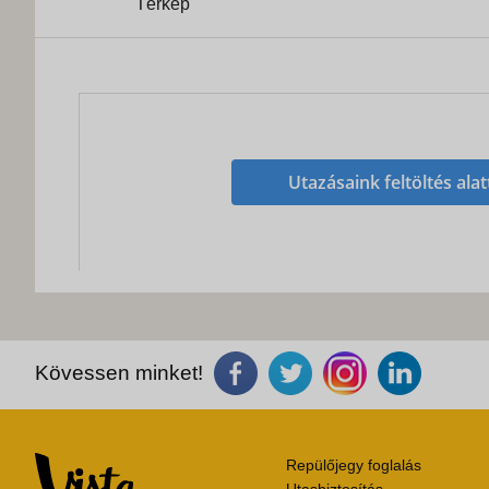
Térkép
Utazásaink feltöltés alat
Kövessen minket!
Repülőjegy foglalás