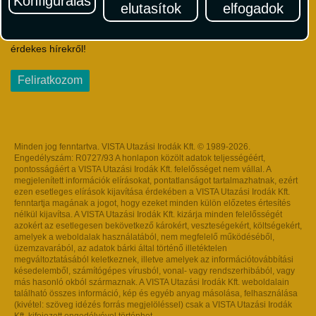
Konfigurálás
elutasítok
elfogadok
Iratkozzon fel Magyarország egyik legszínesebb utazási
hírlevelére! Értesüljön időben a legfrissebb utazási akciókról és
érdekes hírekről!
Feliratkozom
Minden jog fenntartva. VISTA Utazási Irodák Kft. © 1989-2026.
Engedélyszám: R0727/93 A honlapon közölt adatok teljességéért,
pontosságáért a VISTA Utazási Irodák Kft. felelősséget nem vállal. A
megjelenített információk elírásokat, pontatlanságot tartalmazhatnak, ezért
ezen esetleges elírások kijavítása érdekében a VISTA Utazási Irodák Kft.
fenntartja magának a jogot, hogy ezeket minden külön előzetes értesítés
nélkül kijavítsa. A VISTA Utazási Irodák Kft. kizárja minden felelősségét
azokért az esetlegesen bekövetkező károkért, veszteségekért, költségekért,
amelyek a weboldalak használatából, nem megfelelő működéséből,
üzemzavarából, az adatok bárki által történő illetéktelen
megváltoztatásából keletkeznek, illetve amelyek az információtovábbítási
késedelemből, számítógépes vírusból, vonal- vagy rendszerhibából, vagy
más hasonló okból származnak. A VISTA Utazási Irodák Kft. weboldalain
található összes információ, kép és egyéb anyag másolása, felhasználása
(kivétel: szöveg idézés forrás megjelöléssel) csak a VISTA Utazási Irodák