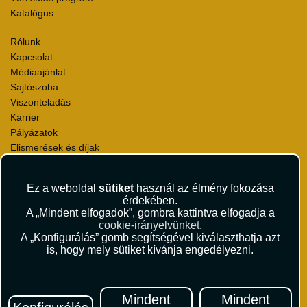
Katalógus
Rólunk
Kapcsolat
Médiaajánlat
Sajtószoba
Viszonteladás
Karrier
Pályázatok
Elismerések és díjak
Környezettudatosság
Ez a weboldal
sütiket
használ az élmény fokozása
Utazási Csomag Szerződési Feltételek
érdekében.
Útlemondás-biztosítás Szerződési Feltételek
A „Mindent elfogadok”, gombra kattintva elfogadja a
Utasbiztosítás Szerződési Feltételek
cookie-irányelvünket
.
Repülőjegy Szerződési Feltételek
A „Konfigurálás” gomb segítségével kiválaszthatja azt
is, hogy mely sütiket kívánja engedélyezni.
Adatvédelem
Impresszum
Hírlevél
Mindent
Mindent