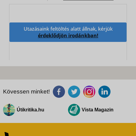
Utazásaink feltöltés alatt állnak, kérjük
érdeklődjön irodánkban!
Kövessen minket!
Útikritika.hu
Vista Magazin