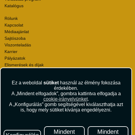
Katalógus
Rólunk
Kapcsolat
Médiaajánlat
Sajtószoba
Viszonteladás
Karrier
Pályázatok
Elismerések és díjak
Környezettudatosság
Ez a weboldal
sütiket
használ az élmény fokozása
Utazási Csomag Szerződési Feltételek
érdekében.
Útlemondás-biztosítás Szerződési Feltételek
A „Mindent elfogadok”, gombra kattintva elfogadja a
Utasbiztosítás Szerződési Feltételek
cookie-irányelvünket
.
Repülőjegy Szerződési Feltételek
A „Konfigurálás” gomb segítségével kiválaszthatja azt
is, hogy mely sütiket kívánja engedélyezni.
Adatvédelem
Impresszum
Hírlevél
Mindent
Mindent