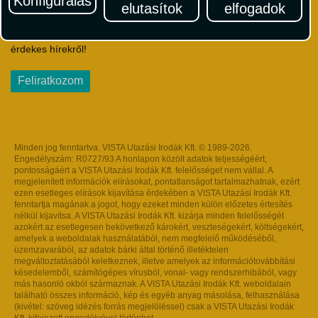
Konfigurálás
elutasítok
elfogadok
Iratkozzon fel Magyarország egyik legszínesebb utazási
hírlevelére! Értesüljön időben a legfrissebb utazási akciókról és
érdekes hírekről!
Feliratkozom
Minden jog fenntartva. VISTA Utazási Irodák Kft. © 1989-2026.
Engedélyszám: R0727/93 A honlapon közölt adatok teljességéért,
pontosságáért a VISTA Utazási Irodák Kft. felelősséget nem vállal. A
megjelenített információk elírásokat, pontatlanságot tartalmazhatnak, ezért
ezen esetleges elírások kijavítása érdekében a VISTA Utazási Irodák Kft.
fenntartja magának a jogot, hogy ezeket minden külön előzetes értesítés
nélkül kijavítsa. A VISTA Utazási Irodák Kft. kizárja minden felelősségét
azokért az esetlegesen bekövetkező károkért, veszteségekért, költségekért,
amelyek a weboldalak használatából, nem megfelelő működéséből,
üzemzavarából, az adatok bárki által történő illetéktelen
megváltoztatásából keletkeznek, illetve amelyek az információtovábbítási
késedelemből, számítógépes vírusból, vonal- vagy rendszerhibából, vagy
más hasonló okból származnak. A VISTA Utazási Irodák Kft. weboldalain
található összes információ, kép és egyéb anyag másolása, felhasználása
(kivétel: szöveg idézés forrás megjelöléssel) csak a VISTA Utazási Irodák