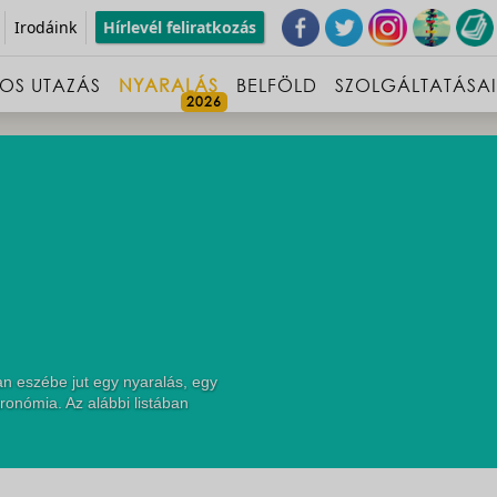
Irodáink
Hírlevél feliratkozás
OS UTAZÁS
NYARALÁS
BELFÖLD
SZOLGÁLTATÁSA
n eszébe jut egy nyaralás, egy
ronómia. Az alábbi listában