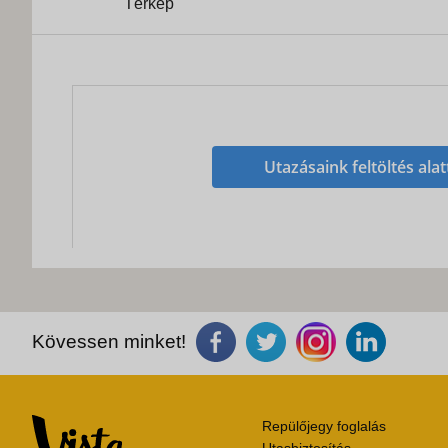
Térkép
Utazásaink feltöltés alat
Kövessen minket!
Repülőjegy foglalás