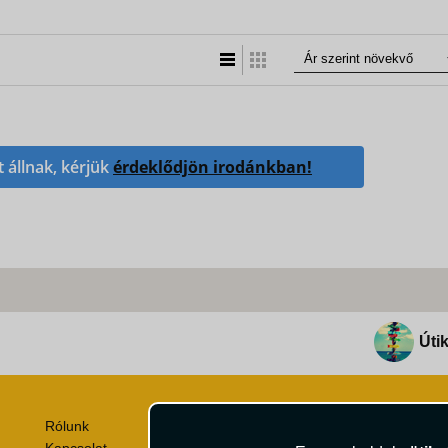
Lista nézet
Táblázatos nézet
t állnak, kérjük
érdeklődjön irodánkban!
Útik
Rólunk
Utazási Csomag Szerződési