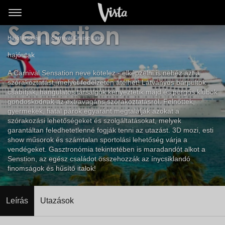
Carnival
Sensation
Hajótársaság
Carnival Cruise Line
hajóutak
A Carnival Sensation neve kötelez - elképzelni is nehéz azt a
szórakoztatást, melyet fedélzetén átélhet! Látványos bárpultok
csábítják, hangulatos társalgók kényeztetik majd és pörgős klubok
gondoskodnak az extravagáns szórakoztatásról. Felnőttek,
gyermekek, fiatal párok egyaránt megtalálják azokat a
szórakozási lehetőségeket és szolgáltatásokat, melyek
garantáltan feledhetetlenné fogják tenni az utazást. 3D mozi, esti
show műsorok és számtalan sportolási lehetőség várja a
vendégeket. Gasztronómia tekintetében is maradandót alkot a
Senstion, az egész családot összehozzák az ínycsiklandó
finomságok és hűsítő italok!
Leírás
Utazások