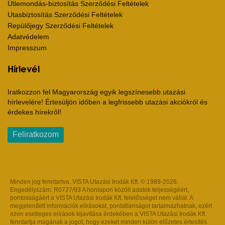
Útlemondás-biztosítás Szerződési Feltételek
Utasbiztosítás Szerződési Feltételek
Repülőjegy Szerződési Feltételek
Adatvédelem
Impresszum
Hírlevél
Iratkozzon fel Magyarország egyik legszínesebb utazási
hírlevelére! Értesüljön időben a legfrissebb utazási akciókról és
érdekes hírekről!
Feliratkozom
Minden jog fenntartva. VISTA Utazási Irodák Kft. © 1989-2026.
Engedélyszám: R0727/93 A honlapon közölt adatok teljességéért,
pontosságáért a VISTA Utazási Irodák Kft. felelősséget nem vállal. A
megjelenített információk elírásokat, pontatlanságot tartalmazhatnak, ezért
ezen esetleges elírások kijavítása érdekében a VISTA Utazási Irodák Kft.
fenntartja magának a jogot, hogy ezeket minden külön előzetes értesítés