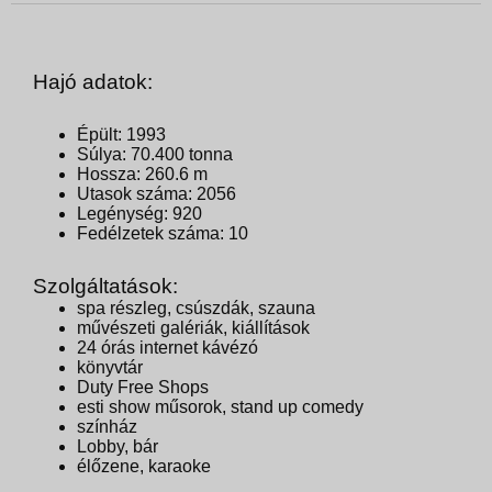
Hajó adatok:
Épült: 1993
Súlya: 70.400 tonna
Hossza: 260.6 m
Utasok száma: 2056
Legénység: 920
Fedélzetek száma: 10
Szolgáltatások:
spa részleg, csúszdák, szauna
művészeti galériák, kiállítások
24 órás internet kávézó
könyvtár
Duty Free Shops
esti show műsorok, stand up comedy
színház
Lobby, bár
élőzene, karaoke