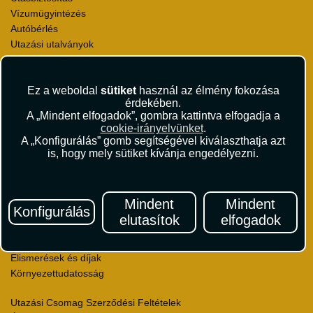
Vízumügyintézés
Autóbérlés
Utazási utalványok
Szállásértékelések
Partnerkedvezmények
Ez a weboldal
sütiket
használ az élmény fokozása
Céges utaztatás
érdekében.
Törzsutas program
A „Mindent elfogadok”, gombra kattintva elfogadja a
Katalógus
cookie-irányelvünket
.
A „Konfigurálás” gomb segítségével kiválaszthatja azt
Rólunk
is, hogy mely sütiket kívánja engedélyezni.
Kapcsolat
Médiaajánlat
Sajtószoba
Mindent
Mindent
Konfigurálás
Viszonteladás
elutasítok
elfogadok
Karrier
Pályázatok
Elismerések és díjak
Környezettudatosság
Utazási Csomag Szerződési Feltételek