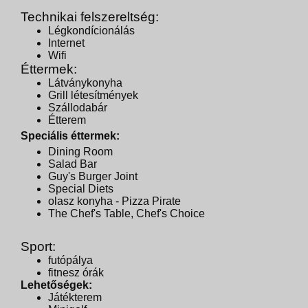
Technikai felszereltség:
Légkondícionálás
Internet
Wifi
Éttermek:
Látványkonyha
Grill létesítmények
Szállodabár
Étterem
Speciális éttermek:
Dining Room
Salad Bar
Guy's Burger Joint
Special Diets
olasz konyha - Pizza Pirate
The Chef's Table, Chef's Choice
Sport:
futópálya
fitnesz órák
Lehetőségek:
Játékterem