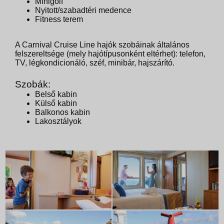
Minigolf
Nyitott/szabadtéri medence
Fitness terem
A Carnival Cruise Line hajók szobáinak általános
felszereltsége (mely hajótípusonként eltérhet): telefon,
TV, légkondicionáló, széf, minibár, hajszárító.
Szobák:
Belső kabin
Külső kabin
Balkonos kabin
Lakosztályok