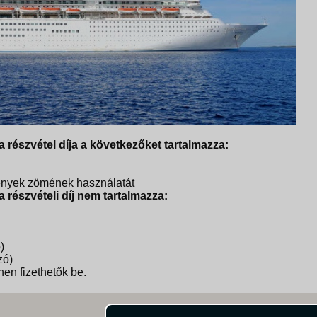
 részvétel díja a következőket tartalmazza:
tmények zömének használatát
 részvételi díj nem tartalmazza:
)
zó)
nen fizethetők be.