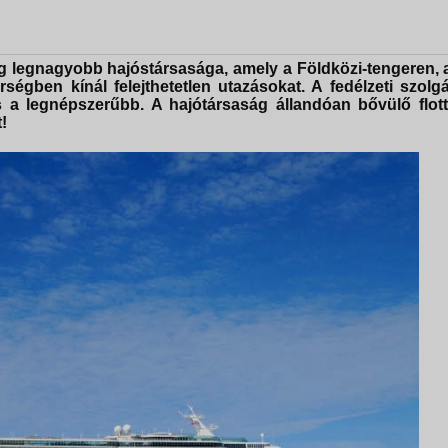
 legnagyobb hajóstársasága, amely a Földközi-tengeren, a
égben kínál felejthetetlen utazásokat. A fedélzeti szolgá
s a legnépszerűbb. A hajótársaság állandóan bővülő flott
!