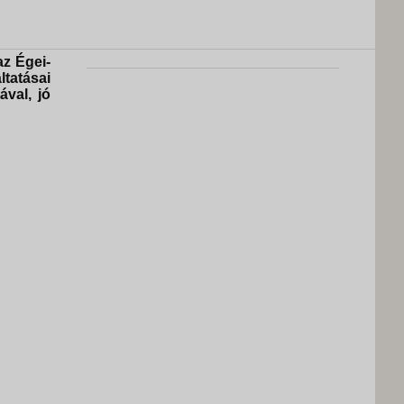
z Égei-
ltatásai
ával, jó