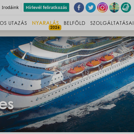
Irodáink
Hírlevél feliratkozás
OS UTAZÁS
NYARALÁS
BELFÖLD
SZOLGÁLTATÁSA
es