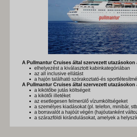
A Pullmantur Cruises által szervezett utazásokon a
elhelyezést a kiválasztott kabinkategóriában
az all inclusive ellátást
a hajón található szórakoztató-és sportlétesí
A Pullmantur Cruises által szervezett utazásokon a
a kikötőbe jutás költségeit
a kikötői illetéket
az esetlegesen felmerülő vízumköltségeket
a személyes kiadásokat (pl. telefon, minibár, stb
a borravalót a hajóút végén (hajóutanként válto
a szárazföldi kirándulásokat, amelyek a helyszí