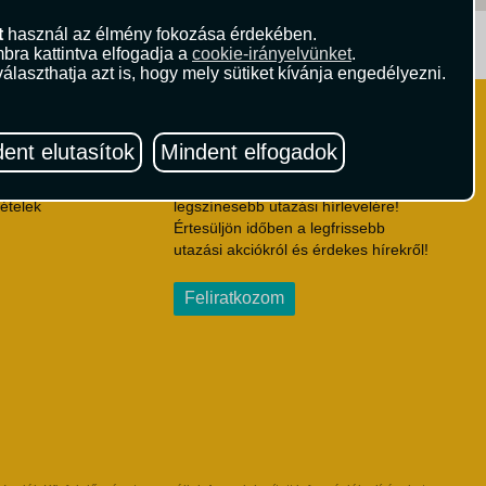
t
használ az élmény fokozása érdekében.
ritika.hu
Vista Magazin
bra kattintva elfogadja a
cookie-irányelvünket
.
álaszthatja azt is, hogy mely sütiket kívánja engedélyezni.
Hírlevél
 Feltételek
ent elutasítok
Mindent elfogadok
ződési Feltételek
eltételek
Iratkozzon fel Magyarország egyik
ételek
legszínesebb utazási hírlevelére!
Értesüljön időben a legfrissebb
utazási akciókról és érdekes hírekről!
Feliratkozom