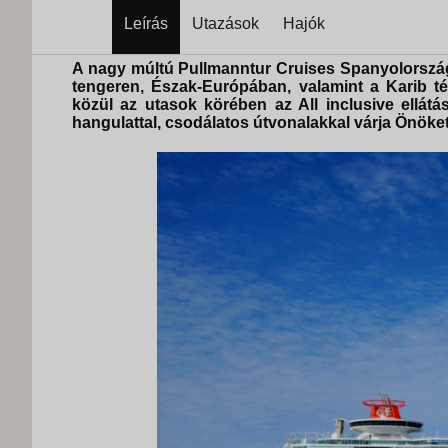
Leírás
Utazások
Hajók
A nagy múltú Pullmanntur Cruises Spanyolország
tengeren, Észak-Európában, valamint a Karib térs
közül az utasok körében az All inclusive ellátá
hangulattal, csodálatos útvonalakkal várja Önöket