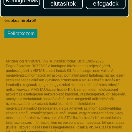
Konfigurálás
elutasítok
elfogadok
Iratkozzon fel Magyarország egyik legszínesebb utazási
hírlevelére! Értesüljön időben a legfrissebb utazási akciókról és
érdekes hírekről!
Feliratkozom
Minden jog fenntartva. VISTA Utazási Irodák Kft. © 1989-2026.
Engedélyszám: R0727/93 A honlapon közölt adatok teljességéért,
pontosságáért a VISTA Utazási Irodák Kft. felelősséget nem vállal. A
megjelenített információk elírásokat, pontatlanságot tartalmazhatnak, ezért
ezen esetleges elírások kijavítása érdekében a VISTA Utazási Irodák Kft.
fenntartja magának a jogot, hogy ezeket minden külön előzetes értesítés
nélkül kijavítsa. A VISTA Utazási Irodák Kft. kizárja minden felelősségét
azokért az esetlegesen bekövetkező károkért, veszteségekért, költségekért,
amelyek a weboldalak használatából, nem megfelelő működéséből,
üzemzavarából, az adatok bárki által történő illetéktelen
megváltoztatásából keletkeznek, illetve amelyek az információtovábbítási
késedelemből, számítógépes vírusból, vonal- vagy rendszerhibából, vagy
más hasonló okból származnak. A VISTA Utazási Irodák Kft. weboldalain
található összes információ, kép és egyéb anyag másolása, felhasználása
(kivétel: szöveg idézés forrás megjelöléssel) csak a VISTA Utazási Irodák