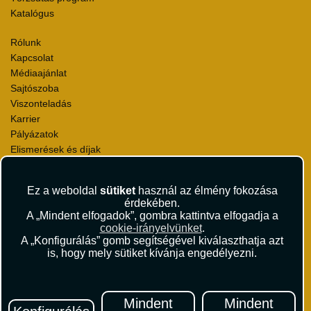
Katalógus
Rólunk
Kapcsolat
Médiaajánlat
Sajtószoba
Viszonteladás
Karrier
Pályázatok
Elismerések és díjak
Környezettudatosság
Ez a weboldal
sütiket
használ az élmény fokozása
Utazási Csomag Szerződési Feltételek
érdekében.
Útlemondás-biztosítás Szerződési Feltételek
A „Mindent elfogadok”, gombra kattintva elfogadja a
Utasbiztosítás Szerződési Feltételek
cookie-irányelvünket
.
Repülőjegy Szerződési Feltételek
A „Konfigurálás” gomb segítségével kiválaszthatja azt
is, hogy mely sütiket kívánja engedélyezni.
Adatvédelem
Impresszum
Hírlevél
Mindent
Mindent