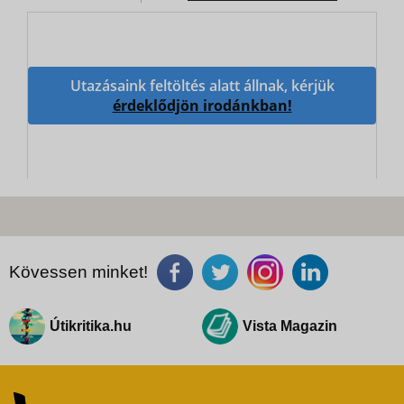
Utazásaink feltöltés alatt állnak, kérjük
érdeklődjön irodánkban!
Kövessen minket!
Útikritika.hu
Vista Magazin