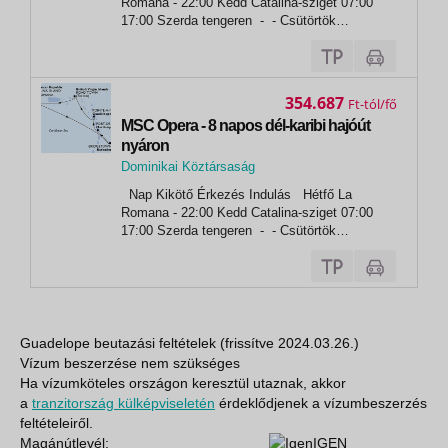
Romana - 22:00 Kedd Catalina-sziget 07:00
17:00 Szerda tengeren - - Csütörtök
Bridgetown 09:00 19:00 Péntek Fort de France
(Martinique) 08:00 19:00 Szombat Pointe-a-
Pitre 07:00 16:00...
354.687
Ft
MSC Opera - 8 napos dél-karibi hajóút
nyáron
Dominikai Köztársaság
,
Nap Kikötő Érkezés Indulás Hétfő La
La Romana
Romana - 22:00 Kedd Catalina-sziget 07:00
17:00 Szerda tengeren - - Csütörtök
Bridgetown 09:00 19:00 Péntek Fort de France
(Martinique) 08:00 19:00 Szombat Pointe-a-
Pitre 07:00 16:00...
Guadelope beutazási feltételek (frissítve 2024.03.26.)
Vízum beszerzése nem szükséges
Ha vízumköteles országon keresztül utaznak, akkor
a
tranzitország külképviseletén
érdeklődjenek a vízumbeszerzés
feltételeiről.
Magánútlevél:
IGEN