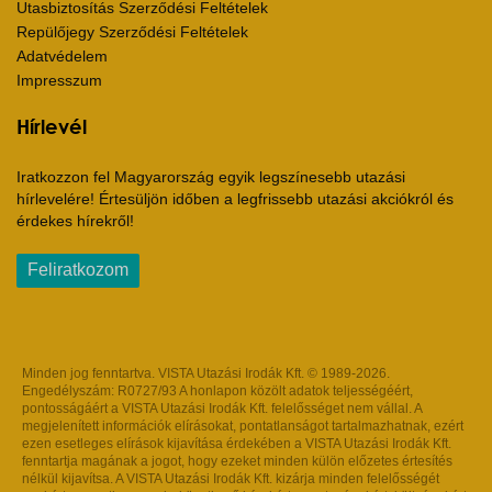
Utasbiztosítás Szerződési Feltételek
Repülőjegy Szerződési Feltételek
Adatvédelem
Impresszum
Hírlevél
Iratkozzon fel Magyarország egyik legszínesebb utazási
hírlevelére! Értesüljön időben a legfrissebb utazási akciókról és
érdekes hírekről!
Feliratkozom
Minden jog fenntartva. VISTA Utazási Irodák Kft. © 1989-2026.
Engedélyszám: R0727/93 A honlapon közölt adatok teljességéért,
pontosságáért a VISTA Utazási Irodák Kft. felelősséget nem vállal. A
megjelenített információk elírásokat, pontatlanságot tartalmazhatnak, ezért
ezen esetleges elírások kijavítása érdekében a VISTA Utazási Irodák Kft.
fenntartja magának a jogot, hogy ezeket minden külön előzetes értesítés
nélkül kijavítsa. A VISTA Utazási Irodák Kft. kizárja minden felelősségét