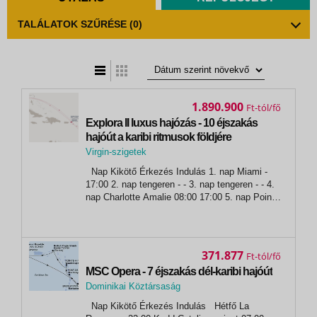
TALÁLATOK SZŰRÉSE
(0)
t
zatos nézet
1.890.900
Ft
Explora II luxus hajózás - 10 éjszakás
hajóút a karibi ritmusok földjére
Virgin-szigetek
, Saint John
Nap Kikötő Érkezés Indulás 1. nap Miami -
17:00 2. nap tengeren - - 3. nap tengeren - - 4.
nap Charlotte Amalie 08:00 17:00 5. nap Pointe
A Pitre 10:00 20:00 6. nap Castries 09:00 19:00
7. nap Little Bay 09:00 18:00 8. nap...
371.877
Ft
MSC Opera - 7 éjszakás dél-karibi hajóút
Dominikai Köztársaság
,
Nap Kikötő Érkezés Indulás Hétfő La
La Romana