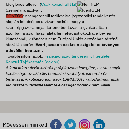
Ideiglenes útlevél: (
Csak konzul állít ki!
)
NEM
Személyi igazolvány:
IGEN
FONTOS
: A tengerentúli területekre jogszabályi rendelkezés
alapján lehetséges a vízum nélküli, magyar
személyigazolvánnyal történő beutazás, a gyakorlatban
azonban a szig. használata fennakadást okozhat a be- és
kiutazásnál, különösen nem Európai Uniós országban történő
átszállás során.
Ezért javasolt ezekre a szigetekre érvényes
útlevéllel beutazni.
További információk:
Franciaország tengeren túli területei |
Konzuli Tájékoztatás (gov.hu)
A fenti információk kizárólag tájékoztató jellegűek, az utas saját
felelőssége az aktuális beutazási szabályok ismerete és
betartása. A kötelező előírások BÁRMIKOR változhatnak, azok
előírásszerű teljesítéséért felelősséget irodánk nem vállal.
Kövessen minket!