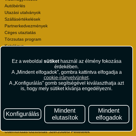
Autóbérlés
Utazási utalványok
Szállásértékelések
Partnerkedvezmények
Céges utaztatás
Törzsutas program
Katalógus
Rólunk
Ez a weboldal
sütiket
használ az élmény fokozása
Kapcsolat
érdekében.
A „Mindent elfogadok”, gombra kattintva elfogadja a
Médiaajánlat
cookie-irányelvünket
.
Sajtószoba
A „Konfigurálás” gomb segítségével kiválaszthatja azt
Viszonteladás
is, hogy mely sütiket kívánja engedélyezni.
Karrier
Pályázatok
Elismerések és díjak
Mindent
Mindent
Környezettudatosság
Konfigurálás
elutasítok
elfogadok
Utazási Csomag Szerződési Feltételek
Útlemondás-biztosítás Szerződési Feltételek