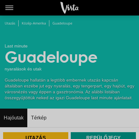
Utazás
Közép-Amerika
Guadeloupe
Last minute
Guadeloupe
nyaralások és utak
Guadeloupe hallatán a legtöbb embernek utazás kapcsán
általában eszébe jut egy nyaralás, egy tengerpart, egy hajóút, egy
városnézés vagy éppen a gasztronómia. Az alábbi listában
összegyűjtöttük neked az igazi Guadeloupe last minute ajánlatait.
Hajóutak
Térkép
UTAZÁS
REPÜLŐJEGY