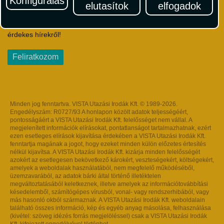
Konfigurálás
elutasítok
elfogadok
Iratkozzon fel Magyarország egyik legszínesebb utazási
hírlevelére! Értesüljön időben a legfrissebb utazási akciókról és
érdekes hírekről!
Feliratkozom
Minden jog fenntartva. VISTA Utazási Irodák Kft. © 1989-2026.
Engedélyszám: R0727/93 A honlapon közölt adatok teljességéért,
pontosságáért a VISTA Utazási Irodák Kft. felelősséget nem vállal. A
megjelenített információk elírásokat, pontatlanságot tartalmazhatnak, ezért
ezen esetleges elírások kijavítása érdekében a VISTA Utazási Irodák Kft.
fenntartja magának a jogot, hogy ezeket minden külön előzetes értesítés
nélkül kijavítsa. A VISTA Utazási Irodák Kft. kizárja minden felelősségét
azokért az esetlegesen bekövetkező károkért, veszteségekért, költségekért,
amelyek a weboldalak használatából, nem megfelelő működéséből,
üzemzavarából, az adatok bárki által történő illetéktelen
megváltoztatásából keletkeznek, illetve amelyek az információtovábbítási
késedelemből, számítógépes vírusból, vonal- vagy rendszerhibából, vagy
más hasonló okból származnak. A VISTA Utazási Irodák Kft. weboldalain
található összes információ, kép és egyéb anyag másolása, felhasználása
(kivétel: szöveg idézés forrás megjelöléssel) csak a VISTA Utazási Irodák