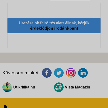
Utazásaink feltöltés alatt állnak, kérjük
érdeklődjön irodánkban!
Kövessen minket!
Útikritika.hu
Vista Magazin