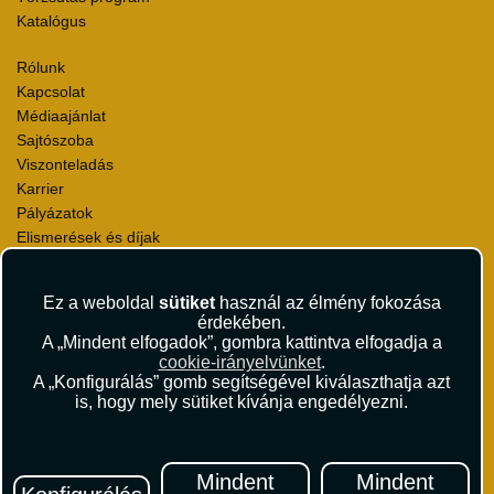
Katalógus
Rólunk
Kapcsolat
Médiaajánlat
Sajtószoba
Viszonteladás
Karrier
Pályázatok
Elismerések és díjak
Környezettudatosság
Ez a weboldal
sütiket
használ az élmény fokozása
Utazási Csomag Szerződési Feltételek
érdekében.
Útlemondás-biztosítás Szerződési Feltételek
A „Mindent elfogadok”, gombra kattintva elfogadja a
Utasbiztosítás Szerződési Feltételek
cookie-irányelvünket
.
Repülőjegy Szerződési Feltételek
A „Konfigurálás” gomb segítségével kiválaszthatja azt
is, hogy mely sütiket kívánja engedélyezni.
Adatvédelem
Impresszum
Hírlevél
Mindent
Mindent