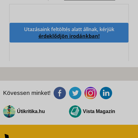
Utazásaink feltöltés alatt állnak, kérjük
érdeklődjön irodánkban!
Kövessen minket!
Útikritika.hu
Vista Magazin