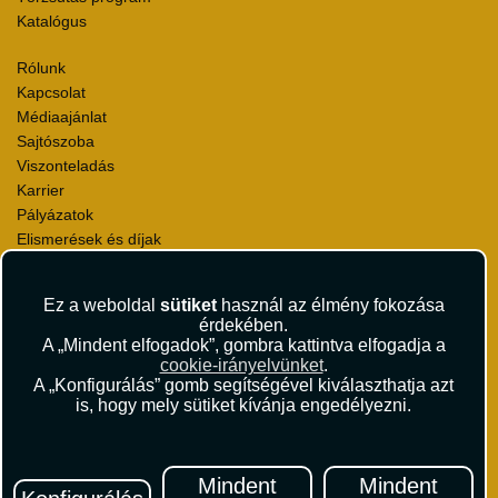
Katalógus
Rólunk
Kapcsolat
Médiaajánlat
Sajtószoba
Viszonteladás
Karrier
Pályázatok
Elismerések és díjak
Környezettudatosság
Ez a weboldal
sütiket
használ az élmény fokozása
Utazási Csomag Szerződési Feltételek
érdekében.
Útlemondás-biztosítás Szerződési Feltételek
A „Mindent elfogadok”, gombra kattintva elfogadja a
Utasbiztosítás Szerződési Feltételek
cookie-irányelvünket
.
Repülőjegy Szerződési Feltételek
A „Konfigurálás” gomb segítségével kiválaszthatja azt
is, hogy mely sütiket kívánja engedélyezni.
Adatvédelem
Impresszum
Hírlevél
Mindent
Mindent