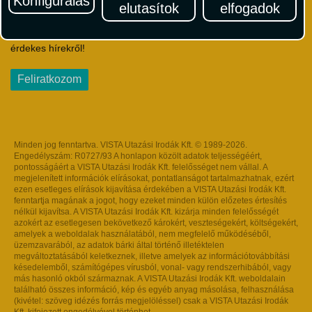
Konfigurálás
elutasítok
elfogadok
Iratkozzon fel Magyarország egyik legszínesebb utazási
hírlevelére! Értesüljön időben a legfrissebb utazási akciókról és
érdekes hírekről!
Feliratkozom
Minden jog fenntartva. VISTA Utazási Irodák Kft. © 1989-2026.
Engedélyszám: R0727/93 A honlapon közölt adatok teljességéért,
pontosságáért a VISTA Utazási Irodák Kft. felelősséget nem vállal. A
megjelenített információk elírásokat, pontatlanságot tartalmazhatnak, ezért
ezen esetleges elírások kijavítása érdekében a VISTA Utazási Irodák Kft.
fenntartja magának a jogot, hogy ezeket minden külön előzetes értesítés
nélkül kijavítsa. A VISTA Utazási Irodák Kft. kizárja minden felelősségét
azokért az esetlegesen bekövetkező károkért, veszteségekért, költségekért,
amelyek a weboldalak használatából, nem megfelelő működéséből,
üzemzavarából, az adatok bárki által történő illetéktelen
megváltoztatásából keletkeznek, illetve amelyek az információtovábbítási
késedelemből, számítógépes vírusból, vonal- vagy rendszerhibából, vagy
más hasonló okból származnak. A VISTA Utazási Irodák Kft. weboldalain
található összes információ, kép és egyéb anyag másolása, felhasználása
(kivétel: szöveg idézés forrás megjelöléssel) csak a VISTA Utazási Irodák