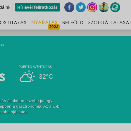
dáink
Hírlevél feliratkozás
OS UTAZÁS
NYARALÁS
BELFÖLD
SZOLGÁLTATÁSA
ras
PUERTO AVENTURAS
s
32°C
sán általában eszébe jut egy
 éppen a gasztronómia. Az alábbi
jobb ajánlatait.