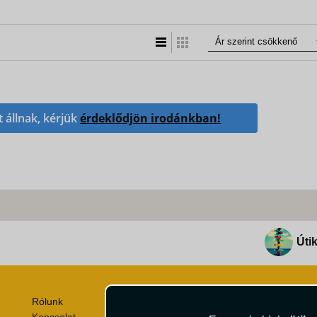
Lista nézet
Táblázatos nézet
t állnak, kérjük
érdeklődjön irodánkban!
Útik
Rólunk
Utazási Csomag Szerződési