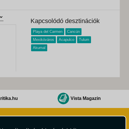
Kapcsolódó desztinációk
Playa del Carmen
Cancún
Mexikóváros
Acapulco
Tulum
Akumal
ritika.hu
Vista Magazin
Hírlevél
 Feltételek