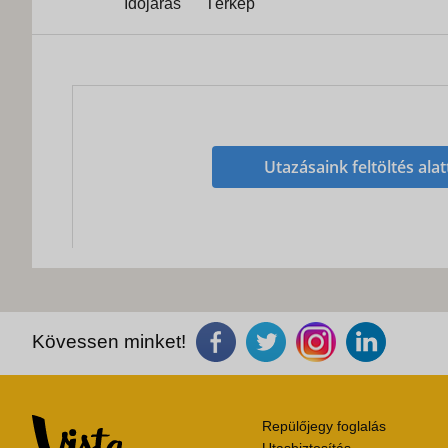
Időjárás
Térkép
Utazásaink feltöltés alat
Kövessen minket!
Repülőjegy foglalás