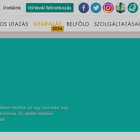
Irodáink
Hírlevél feliratkozás
OS UTAZÁS
NYARALÁS
BELFÖLD
SZOLGÁLTATÁSA
lában eszébe jut egy nyaralás, egy
ronómia. Az alábbi listában
it.