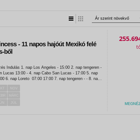
Lista nézet
Táblázatos nézet
255.69
ncess - 11 napos hajóút Mexikó felé
s-ből
les - 15:00 2. nap tengeren -
 - - 8. nap
.
KT
NOV
EBR
MÁRC
ÚN
JÚL
MEGNÉ
«
«