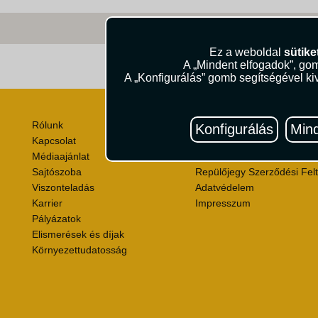
Ez a weboldal
sütike
A „Mindent elfogadok”, gom
Útik
A „Konfigurálás” gomb segítségével kiv
Rólunk
Utazási Csomag Szerződési
Konfigurálás
Mind
Kapcsolat
Útlemondás-biztosítás Szer
Médiaajánlat
Utasbiztosítás Szerződési F
Sajtószoba
Repülőjegy Szerződési Felt
Viszonteladás
Adatvédelem
Karrier
Impresszum
Pályázatok
Elismerések és díjak
Környezettudatosság