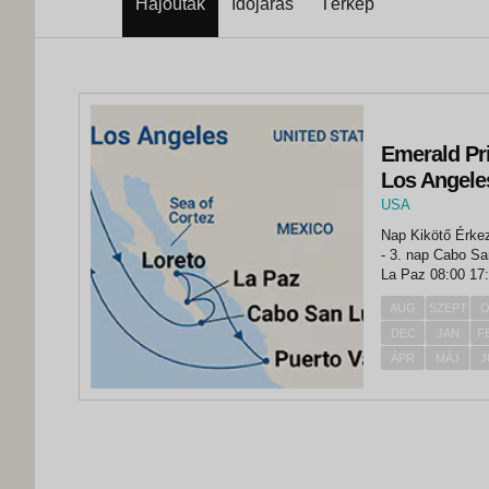
Hajóutak
Időjárás
Térkép
Emerald Pri
Los Angele
USA
,
Nap Kikötő Érkezés Indulás 1. nap Los Ange
Los Angeles
- 3. nap Cabo San Lucas 13:00 - 4. nap Cabo San Lucas - 17:00 5. nap
La Paz 08:00 17:00 6. nap Loreto 07:00 17:00 7. nap tengeren
Puerto Vallarta..
AUG
SZEPT
O
DEC
JAN
F
ÁPR
MÁJ
J