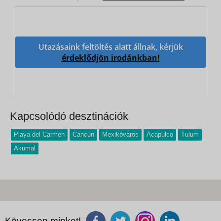
Utazásaink feltöltés alatt állnak, kérjük
érdeklődjön irodánkban!
Kapcsolódó desztinációk
Playa del Carmen
Cancún
Mexikóváros
Acapulco
Tulum
Akumal
Kövessen minket!