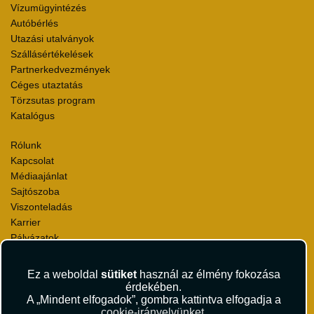
Vízumügyintézés
Autóbérlés
Utazási utalványok
Szállásértékelések
Partnerkedvezmények
Céges utaztatás
Törzsutas program
Katalógus
Rólunk
Kapcsolat
Médiaajánlat
Sajtószoba
Viszonteladás
Karrier
Pályázatok
Elismerések és díjak
Környezettudatosság
Ez a weboldal
sütiket
használ az élmény fokozása
érdekében.
Utazási Csomag Szerződési Feltételek
A „Mindent elfogadok”, gombra kattintva elfogadja a
cookie-irányelvünket
.
Útlemondás-biztosítás Szerződési Feltételek