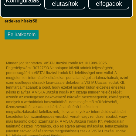
Konfigurálás
elutasítok
elfogadok
Iratkozzon fel Magyarország egyik legszínesebb utazási
hírlevelére! Értesüljön időben a legfrissebb utazási akciókról és
érdekes hírekről!
Feliratkozom
Minden jog fenntartva. VISTA Utazási Irodák Kft. © 1989-2026.
Engedélyszám: R0727/93 A honlapon közölt adatok teljességéért,
pontosságáért a VISTA Utazási Irodák Kft. felelősséget nem vállal. A
megjelenített információk elírásokat, pontatlanságot tartalmazhatnak, ezért
ezen esetleges elírások kijavítása érdekében a VISTA Utazási Irodák Kft.
fenntartja magának a jogot, hogy ezeket minden külön előzetes értesítés
nélkül kijavítsa. A VISTA Utazási Irodák Kft. kizárja minden felelősségét
azokért az esetlegesen bekövetkező károkért, veszteségekért, költségekért,
amelyek a weboldalak használatából, nem megfelelő működéséből,
üzemzavarából, az adatok bárki által történő illetéktelen
megváltoztatásából keletkeznek, illetve amelyek az információtovábbítási
késedelemből, számítógépes vírusból, vonal- vagy rendszerhibából, vagy
más hasonló okból származnak. A VISTA Utazási Irodák Kft. weboldalain
található összes információ, kép és egyéb anyag másolása, felhasználása
(kivétel: szöveg idézés forrás megjelöléssel) csak a VISTA Utazási Irodák