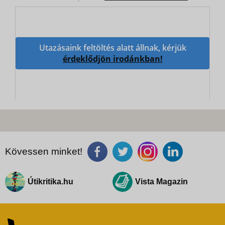
Utazásaink feltöltés alatt állnak, kérjük
érdeklődjön irodánkban!
Kövessen minket!
Útikritika.hu
Vista Magazin