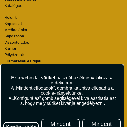
Katalógus
Rólunk
Kapcsolat
Médiaajánlat
Sajtószoba
Viszonteladás
Karrier
Pályázatok
Elismerések és díjak
Környezettudatosság
Ez a weboldal
sütiket
használ az élmény fokozása
Utazási Csomag Szerződési Feltételek
érdekében.
Útlemondás-biztosítás Szerződési Feltételek
A „Mindent elfogadok”, gombra kattintva elfogadja a
Utasbiztosítás Szerződési Feltételek
cookie-irányelvünket
.
Repülőjegy Szerződési Feltételek
A „Konfigurálás” gomb segítségével kiválaszthatja azt
is, hogy mely sütiket kívánja engedélyezni.
Adatvédelem
Impresszum
Hírlevél
Mindent
Mindent