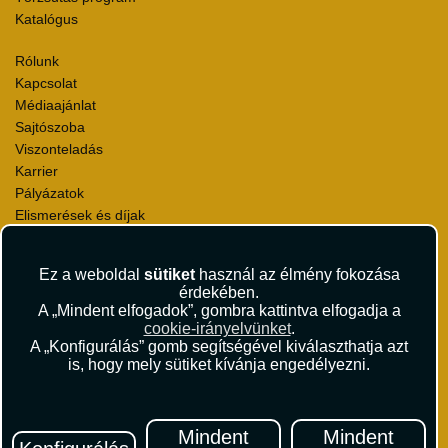
Katalógus
Rólunk
Kapcsolat
Médiaajánlat
Sajtószoba
Viszonteladás
Karrier
Pályázatok
Elismerések és díjak
Környezettudatosság
Ez a weboldal
sütiket
használ az élmény fokozása
Utazási Csomag Szerződési Feltételek
érdekében.
Útlemondás-biztosítás Szerződési Feltételek
A „Mindent elfogadok”, gombra kattintva elfogadja a
Utasbiztosítás Szerződési Feltételek
cookie-irányelvünket
.
Repülőjegy Szerződési Feltételek
A „Konfigurálás” gomb segítségével kiválaszthatja azt
is, hogy mely sütiket kívánja engedélyezni.
Adatvédelem
Impresszum
Hírlevél
Mindent
Mindent