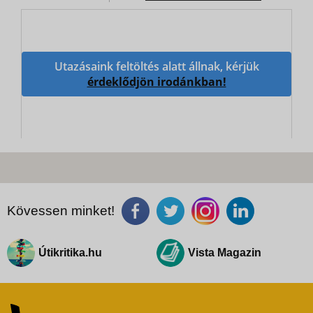
Utazásaink feltöltés alatt állnak, kérjük
érdeklődjön irodánkban!
Kövessen minket!
Útikritika.hu
Vista Magazin