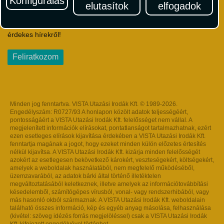
Konfigurálás
elutasítok
elfogadok
Iratkozzon fel Magyarország egyik legszínesebb utazási
hírlevelére! Értesüljön időben a legfrissebb utazási akciókról és
érdekes hírekről!
Feliratkozom
Minden jog fenntartva. VISTA Utazási Irodák Kft. © 1989-2026.
Engedélyszám: R0727/93 A honlapon közölt adatok teljességéért,
pontosságáért a VISTA Utazási Irodák Kft. felelősséget nem vállal. A
megjelenített információk elírásokat, pontatlanságot tartalmazhatnak, ezért
ezen esetleges elírások kijavítása érdekében a VISTA Utazási Irodák Kft.
fenntartja magának a jogot, hogy ezeket minden külön előzetes értesítés
nélkül kijavítsa. A VISTA Utazási Irodák Kft. kizárja minden felelősségét
azokért az esetlegesen bekövetkező károkért, veszteségekért, költségekért,
amelyek a weboldalak használatából, nem megfelelő működéséből,
üzemzavarából, az adatok bárki által történő illetéktelen
megváltoztatásából keletkeznek, illetve amelyek az információtovábbítási
késedelemből, számítógépes vírusból, vonal- vagy rendszerhibából, vagy
más hasonló okból származnak. A VISTA Utazási Irodák Kft. weboldalain
található összes információ, kép és egyéb anyag másolása, felhasználása
(kivétel: szöveg idézés forrás megjelöléssel) csak a VISTA Utazási Irodák