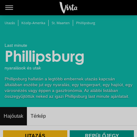
Utazás
Közép-Amerika
St. Maarten
Phillipsburg
Last minute
Phillipsburg
nyaralások és utak
Phillipsburg hallatán a legtöbb embernek utazás kapcsán
általában eszébe jut egy nyaralás, egy tengerpart, egy hajóút, egy
városnézés vagy éppen a gasztronómia. Az alábbi listában
összegyűjtöttük neked az igazi Phillipsburg last minute ajánlatait.
Hajóutak
Térkép
UTAZÁS
REPÜLŐJEGY