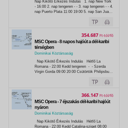
Nap Kikötő Érkezés Indulás 1. nap New York
New York
- 16:00 2. nap tengeren - - 3. nap tengeren - - 4.
nap Puerto Plata 11:00 19:00 5. nap San Juan
11:00 19:00 6. nap Basseterre 09:00 18:00 7.
nap Tortola 07:00 18:00 8. nap...
354.687
Ft
MSC Opera - 8 napos hajóút a dél-karibi
térségben
Dominikai Köztársaság
,
Nap Kikötő Érkezés Indulás Hétfő La
La Romana
Romana - 22:00 Kedd tengeren - - Szerda
Virgin Gorda 09:00 20:00 Csütörtök Philipsburg
08:00 18:00 Péntek Basseterre 09:00 19:00
Szombat Road Town 08:00 14:00 Vasárnap
Catalina-sziget...
366.147
Ft
MSC Opera - 7 éjszakás dél-karibi hajóút
nyáron
Dominikai Köztársaság
,
Nap Kikötő Érkezés Indulás Hétfő La
La Romana
Romana - 22:00 Kedd Catalina-sziget 08:00