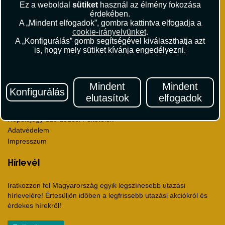
Ez a weboldal
sütiket
használ az élmény fokozása
Sajtószoba
érdekében.
Viszonteladás
A „Mindent elfogadok”, gombra kattintva elfogadja a
cookie-irányelvünket
.
Karrier
A „Konfigurálás” gomb segítségével kiválaszthatja azt
Pályázatok
is, hogy mely sütiket kívánja engedélyezni.
Elismerések és díjak
Környezettudatosság
Mindent
Mindent
Utazási Csomag Szerződési Feltételek
Konfigurálás
elutasítok
elfogadok
Útlemondás-biztosítás Szerződési Feltételek
Utasbiztosítás Szerződési Feltételek
Repülőjegy Szerződési Feltételek
Adatvédelem
Impresszum
Hírlevél
Iratkozzon fel Magyarország egyik legszínesebb utazási
hírlevelére! Értesüljön időben a legfrissebb utazási akciókról és
érdekes hírekről!