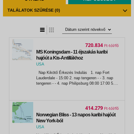
TALÁLATOK SZŰRÉSE
(0)
t
zatos nézet
720.834
Ft
MS Koningsdam - 11 éjszakás karibi
hajóút a Kis-Antillákhoz
USA
,
Nap Kikötő Érkezés Indulás 1. nap Fort
Fort Lauderdale
Lauderdale - 15:00 2. nap tengeren - - 3. nap
tengeren - - 4. nap Philipsburg 08:00 17:00 5.
nap St. Johns 08:00 16:00 6. nap Castries
08:00 17:00 7. nap Roseau 08:00 17:00 8....
414.279
Ft
Norwegian Bliss - 13 napos karibi hajóút
New York-ból
USA
,