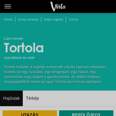
Utazás
Közép-Amerika
Virgin-szigetek
Tortola
Last minute
Tortola
nyaralások és utak
Tortola hallatán a legtöbb embernek utazás kapcsán általában
eszébe jut egy nyaralás, egy tengerpart, egy hajóút, egy
városnézés vagy éppen a gasztronómia. Az alábbi listában
összegyűjtöttük neked az igazi Tortola last minute ajánlatait.
Hajóutak
Térkép
UTAZÁS
REPÜLŐJEGY