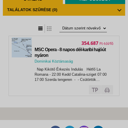
TALÁLATOK SZŰRÉSE
(0)
t
zatos nézet
354.687
Ft
MSC Opera - 8 napos dél-karibi hajóút
nyáron
Dominikai Köztársaság
,
Nap Kikötő Érkezés Indulás Hétfő La
La Romana
Romana - 22:00 Kedd Catalina-sziget 07:00
17:00 Szerda tengeren - - Csütörtök
Bridgetown 09:00 19:00 Péntek Fort de France
(Martinique) 08:00 19:00 Szombat Pointe-a-
Pitre 07:00 16:00...