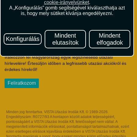
cookie-irányelvünket
.
Útlemondás-biztosítás Szerződési Feltételek
A „Konfigurálás” gomb segítségével kiválaszthatja azt
Utasbiztosítás Szerződési Feltételek
is, hogy mely sütiket kívánja engedélyezni.
Repülőjegy Szerződési Feltételek
Adatvédelem
Impresszum
Mindent
Mindent
Konfigurálás
elutasítok
elfogadok
Hírlevél
Iratkozzon fel Magyarország egyik legszínesebb utazási
hírlevelére! Értesüljön időben a legfrissebb utazási akciókról és
érdekes hírekről!
Feliratkozom
Minden jog fenntartva. VISTA Utazási Irodák Kft. © 1989-2026.
Engedélyszám: R0727/93 A honlapon közölt adatok teljességéért,
pontosságáért a VISTA Utazási Irodák Kft. felelősséget nem vállal. A
megjelenített információk elírásokat, pontatlanságot tartalmazhatnak, ezért
ezen esetleges elírások kijavítása érdekében a VISTA Utazási Irodák Kft.
fenntartja magának a jogot, hogy ezeket minden külön előzetes értesítés