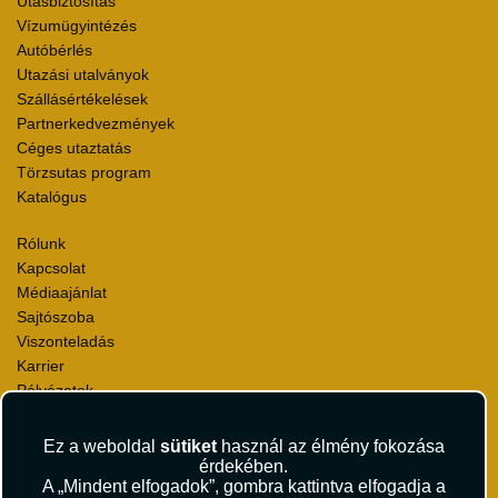
Utasbiztosítás
Vízumügyintézés
Autóbérlés
Utazási utalványok
Szállásértékelések
Partnerkedvezmények
Céges utaztatás
Törzsutas program
Katalógus
Rólunk
Kapcsolat
Médiaajánlat
Sajtószoba
Viszonteladás
Karrier
Pályázatok
Elismerések és díjak
Környezettudatosság
Ez a weboldal
sütiket
használ az élmény fokozása
érdekében.
A „Mindent elfogadok”, gombra kattintva elfogadja a
Utazási Csomag Szerződési Feltételek