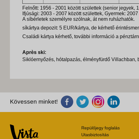
Felnőtt: 1956 - 2001 között születtek (senior jegyek, 1
Ifjúsági: 2003 - 2007 között születtek, Gyermek: 2007 
A síbérletek személyre szólnak, át nem ruházhatók.
síkártya depozit: 5 EUR/kártya, de kérhető érintésmen
Családi kártya kérhető, további információ a pénztár
Après ski:
Siklóernyőzés, hótalpazás, élményfürdő Villachban, b
Kövessen minket!
Repülőjegy foglalás
Utasbiztosítás