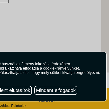
t
használ az élmény fokozása érdekében.
bra kattintva elfogadja a
cookie-irányelvünket
.
álaszthatja azt is, hogy mely sütiket kívánja engedélyezni.
ritika.hu
Vista Magazin
ent elutasítok
Mindent elfogadok
Hírlevél
 Feltételek
ződési Feltételek