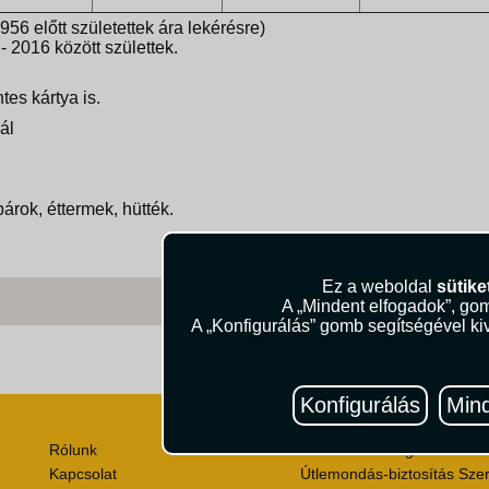
956 előtt születettek ára lekérésre)
- 2016 között születtek.
tes kártya is.
nál
árok, éttermek, hütték.
Ez a weboldal
sütike
A „Mindent elfogadok”, gom
A „Konfigurálás” gomb segítségével kiv
Útik
Konfigurálás
Mind
Rólunk
Utazási Csomag Szerződési
Kapcsolat
Útlemondás-biztosítás Szer