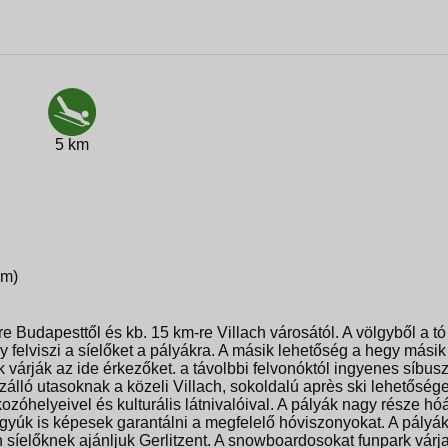
5 km
 m)
re Budapesttől és kb. 15 km-re Villach városától. A völgyből a tó
 felviszi a síelőket a pályákra. A másik lehetőség a hegy másik
ók várják az ide érkezőket. a távolbbi felvonóktól ingyenes síbus
zálló utasoknak a közeli Villach, sokoldalú après ski lehetőség
kozóhelyeivel és kulturális látnivalóival. A pályák nagy része hó
ágyúk is képesek garantálni a megfelelő hóviszonyokat. A pályá
n síelőknek ajánljuk Gerlitzent. A snowboardosokat funpark várja