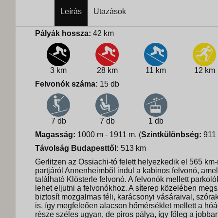
Leírás
Utazások
Pályák hossza:
42 km
3 km
28 km
11 km
12 km
Felvonók száma:
15 db
7 db
7 db
1 db
Magasság:
1000 m - 1911 m, (
Szintkülönbség:
911
Távolság Budapesttől:
513 km
Gerlitzen az Ossiachi-tó felett helyezkedik el 565 km-
partjáról Annenheimből indul a kabinos felvonó, amely
található Klösterle felvonó. A felvonók mellett parkol
lehet eljutni a felvonókhoz. A síterep közelében megs
biztosít mozgalmas téli, karácsonyi vásáraival, szóra
is, így megfeleően alacson hőmérséklet mellett a hó
része széles ugyan, de piros pálya, így főleg a jobba