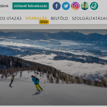
dáink
Hírlevél feliratkozás
OS UTAZÁS
NYARALÁS
BELFÖLD
SZOLGÁLTATÁSA