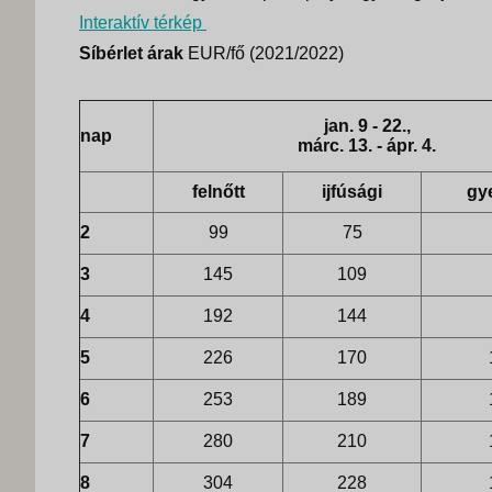
Interaktív térkép
Síbérlet árak
EUR/fő (2021/2022)
jan. 9 - 22.,
nap
márc. 13. - ápr. 4.
felnőtt
ijfúsági
gy
2
99
75
3
145
109
4
192
144
5
226
170
6
253
189
7
280
210
8
304
228