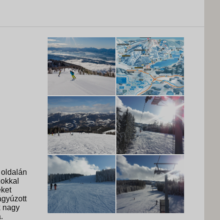
 oldalán
zokkal
eket
ágyúzott
k nagy
.