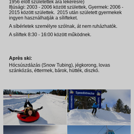
1956 előtt születettek ára lekérésre)
Ifjúsági: 2003 - 2006 között születtek, Gyermek: 2006 -
2015 között születtek. 2015 után született gyermekek
ingyen használhatják a sílifteket.
A síbérletek személyre szólnak, át nem ruházhatók.
A síliftek 8:30 - 16:00 között működnek.
Après ski:
Hócsúszdázás (Snow Tubing), jégkorong, lovas
szánkózás, éttermek, bárok, hütték, diszkó.