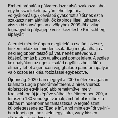
Embert próbáló a pályarendszer alsó szakasza, ahol
egy hosszú fekete pályán lehet lejutni a
völgyállomásig. (Kevésbé gyakorlott sízőknek ezt a
szakaszt nem ajánljuk, ők kabinos lifttel juthatnak
vissza biztonságosan a völgybe). 2009-től a világ
legnagyobb pályagépe veszi kezelésbe Kreischberg
sípályáit.
A terület mérete éppen megfelelő a családi sízésre,
hiszen miközben minden családtag megtalálhatja a
neki legjobban tetsző pályát, nehéz eltévedni, a
középállomás biztos találkozási pontot jelent. A széles
kék pályákon az egész család együtt sízhet, külön
élmény lehet a gerincen végighaladó panorámapályán
való közös lesiklás, fotózással egybekötve.
Újdonság: 2020-ban megnyit a 2000 métere magasan
található Eagle panorámaétterem, a híres Viereck
építészcég egyik legújabb remekműve, mely
Kreischberg új jeképévé válhat. Az étteremben 200, a
teraszon 180 vendéget várnak, ámbárhol is ülünk, a
kilátás mindenhonnan fantasztikus. A legaló szint
különlegessége az "Eagle in", ahol mint egy "drive-in"-
ben lehet a pulthoz síelni egy italra, vagy frissen
elkészített szendvicsre.