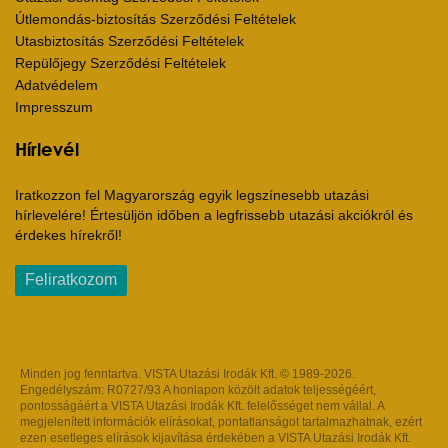
Útlemondás-biztosítás Szerződési Feltételek
Utasbiztosítás Szerződési Feltételek
Repülőjegy Szerződési Feltételek
Adatvédelem
Impresszum
Hírlevél
Iratkozzon fel Magyarország egyik legszínesebb utazási
hírlevelére! Értesüljön időben a legfrissebb utazási akciókról és
érdekes hírekről!
Feliratkozom
Minden jog fenntartva. VISTA Utazási Irodák Kft. © 1989-2026.
Engedélyszám: R0727/93 A honlapon közölt adatok teljességéért,
pontosságáért a VISTA Utazási Irodák Kft. felelősséget nem vállal. A
megjelenített információk elírásokat, pontatlanságot tartalmazhatnak, ezért
ezen esetleges elírások kijavítása érdekében a VISTA Utazási Irodák Kft.