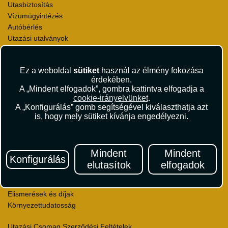
Utasbiztosítás
Vízumügyintézés
Autóbérlés
Utazási utalványok
Szállásértékelések
Partnerkedvezmények
Ez a weboldal
sütiket
használ az élmény fokozása
Céges utaztatás
érdekében.
Törzsutas program
A „Mindent elfogadok”, gombra kattintva elfogadja a
Katalógus
cookie-irányelvünket
.
A „Konfigurálás” gomb segítségével kiválaszthatja azt
Rólunk
is, hogy mely sütiket kívánja engedélyezni.
Kapcsolat
Médiaajánlat
Sajtószoba
Mindent
Mindent
Konfigurálás
Viszonteladás
elutasítok
elfogadok
Karrier
Pályázatok
Elismerések és díjak
Környezettudatosság
Utazási Csomag Szerződési Feltételek