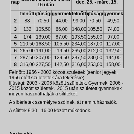
nap
dec. 25. - márc. 15.
16 után
felnőtt
ijfúsági
gyermek
felnőtt
ijfúsági
gyermek
2
88
70,50
44,00
99,00
70,50
49,50
3
132
105,50
66,00
148,00
105,50
74,00
4
174
139,00
87,00
193,50
155,00
97,00
5
210,50
168,50
105,50
234,00
187,00
117,00
6
265,00
191,00
119,50
265,00
212,00
132,50
7
287,50
207,00
129,50
287,50
230,00
144,00
8
316,00
227,50
142,50
316,00
253,00
158,00
Felnőtt: 1956 - 2002 között születtek (senior jegyek,
1956 előtt születettek ára lekérésre)
Ifjúsági: 2003 - 2006 között születtek, Gyermek: 2006 -
2015 között születtek. 2015 után született gyermekek
ingyen használhatják a sílifteket.
A síbérletek személyre szólnak, át nem ruházhatók.
A síliftek 8:30 - 16:00 között működnek.