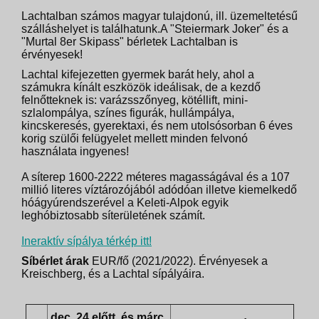
Lachtalban számos magyar tulajdonú, ill. üzemeltetésű
szálláshelyet is találhatunk.A "Steiermark Joker" és a
"Murtal 8er Skipass" bérletek Lachtalban is
érvényesek!
Lachtal kifejezetten gyermek barát hely, ahol a
számukra kínált eszközök ideálisak, de a kezdő
felnőtteknek is: varázsszőnyeg, kötéllift, mini-
szlalompálya, színes figurák, hullámpálya,
kincskeresés, gyerektaxi, és nem utolsósorban 6 éves
korig szülői felügyelet mellett minden felvonó
használata ingyenes!
A síterep 1600-2222 méteres magasságával és a 107
millió literes víztározójából adódóan illetve kiemelkedő
hóágyúrendszerével a Keleti-Alpok egyik
leghóbiztosabb síterületének számít.
Ineraktív sípálya térkép itt!
Síbérlet árak
EUR/fő (2021/2022). Érvényesek a
Kreischberg, és a Lachtal sípályáira.
dec. 24 előtt, és márc.