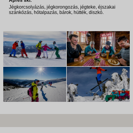
Après ski:
Jégkorcsolyázás, jégkorongozás, jégteke, éjszakai
szánkózás, hótalpazás, bárok, hütték, diszkó.