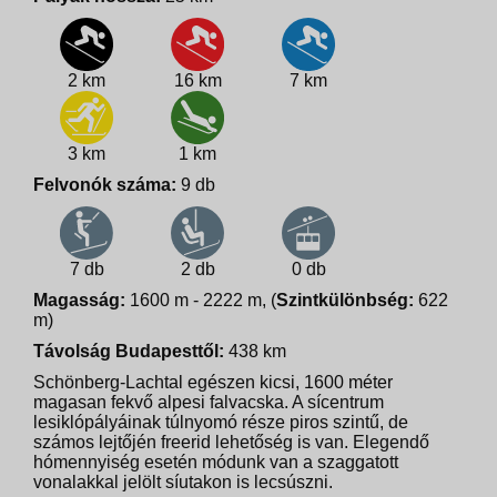
2 km
16 km
7 km
3 km
1 km
Felvonók száma:
9 db
7 db
2 db
0 db
Magasság:
1600 m - 2222 m, (
Szintkülönbség:
622
m)
Távolság Budapesttől:
438 km
Schönberg-Lachtal egészen kicsi, 1600 méter
magasan fekvő alpesi falvacska. A sícentrum
lesiklópályáinak túlnyomó része piros szintű, de
számos lejtőjén freerid lehetőség is van. Elegendő
hómennyiség esetén módunk van a szaggatott
vonalakkal jelölt síutakon is lecsúszni.