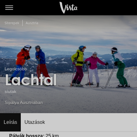
Síterepek
Ausztria
Legolcsóbb
Lachtal
síutak
Sípálya Ausztriában
Leírás
Utazások
Pályák hossza:
25 km