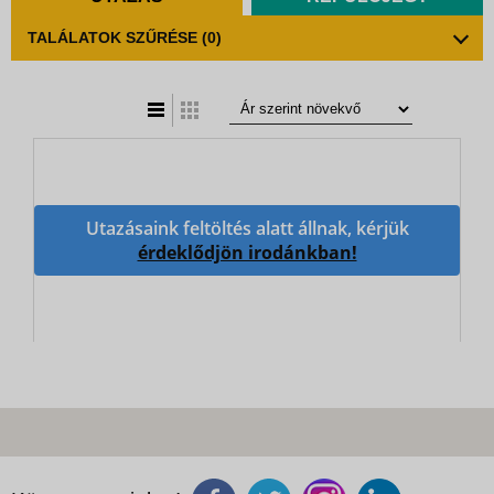
TALÁLATOK SZŰRÉSE
(0)
t
zatos nézet
Utazásaink feltöltés alatt állnak, kérjük
érdeklődjön irodánkban!