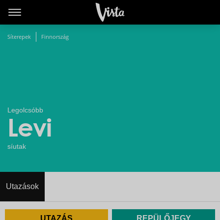
Síterepek
Finnország
Legolcsóbb
Levi
síutak
Utazások
UTAZÁS
REPÜLŐJEGY