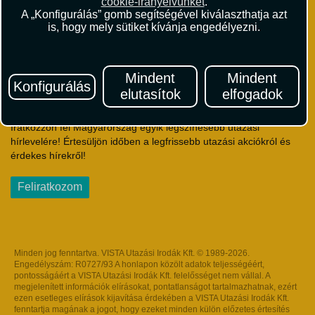
cookie-irányelvünket
.
Útlemondás-biztosítás Szerződési Feltételek
A „Konfigurálás” gomb segítségével kiválaszthatja azt
Utasbiztosítás Szerződési Feltételek
is, hogy mely sütiket kívánja engedélyezni.
Repülőjegy Szerződési Feltételek
Adatvédelem
Impresszum
Mindent
Mindent
Konfigurálás
elutasítok
elfogadok
Hírlevél
Iratkozzon fel Magyarország egyik legszínesebb utazási
hírlevelére! Értesüljön időben a legfrissebb utazási akciókról és
érdekes hírekről!
Feliratkozom
Minden jog fenntartva. VISTA Utazási Irodák Kft. © 1989-2026.
Engedélyszám: R0727/93 A honlapon közölt adatok teljességéért,
pontosságáért a VISTA Utazási Irodák Kft. felelősséget nem vállal. A
megjelenített információk elírásokat, pontatlanságot tartalmazhatnak, ezért
ezen esetleges elírások kijavítása érdekében a VISTA Utazási Irodák Kft.
fenntartja magának a jogot, hogy ezeket minden külön előzetes értesítés