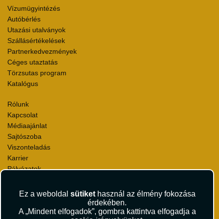
Vízumügyintézés
Autóbérlés
Utazási utalványok
Szállásértékelések
Partnerkedvezmények
Céges utaztatás
Törzsutas program
Katalógus
Rólunk
Kapcsolat
Médiaajánlat
Sajtószoba
Viszonteladás
Karrier
Pályázatok
Elismerések és díjak
Környezettudatosság
Ez a weboldal
sütiket
használ az élmény fokozása
érdekében.
Utazási Csomag Szerződési Feltételek
A „Mindent elfogadok”, gombra kattintva elfogadja a