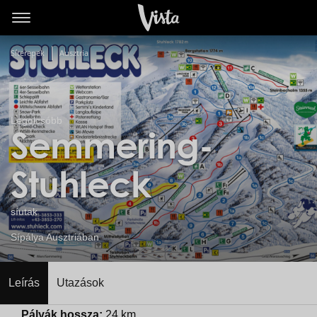
Síterepek
Ausztria
Legolcsóbb
Semmering-
Stuhleck
síutak
Sípálya Ausztriában
Leírás
Utazások
Pályák hossza:
24 km