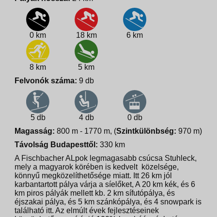
0 km
18 km
6 km
8 km
5 km
Felvonók száma:
9 db
5 db
4 db
0 db
Magasság:
800 m - 1770 m, (
Szintkülönbség:
970 m)
Távolság Budapesttől:
330 km
A Fischbacher ALpok legmagasabb csúcsa Stuhleck,
mely a magyarok körében is kedvelt közelsége,
könnyű megközelíthetősége miatt. Itt 26 km jól
karbantartott pálya várja a síelőket, A 20 km kék, és 6
km piros pályák mellett kb. 2 km sífutópálya, és
éjszakai pálya, és 5 km szánkópálya, és 4 snowpark is
található itt. Az elmúlt évek fejlesztéseinek