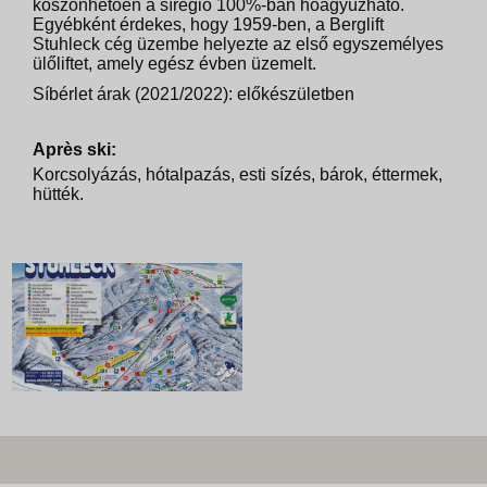
köszönhetően a sírégió 100%-ban hóágyúzható.
Egyébként érdekes, hogy 1959-ben, a Berglift
Stuhleck cég üzembe helyezte az első egyszemélyes
ülőliftet, amely egész évben üzemelt.
Síbérlet árak (2021/2022): előkészületben
Après ski:
Korcsolyázás, hótalpazás, esti sízés, bárok, éttermek,
hütték.