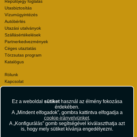
Repülőjegy foglalás
Utasbiztosítás
Vízumügyintézés
Autóbérlés
Utazási utalványok
Szállásértékelések
Partnerkedvezmények
Céges utaztatás
Törzsutas program
Katalógus
Rólunk
Kapcsolat
Médiaajánlat
Sajtószoba
Ez a weboldal
sütiket
használ az élmény fokozása
Viszonteladás
érdekében.
Karrier
A „Mindent elfogadok”, gombra kattintva elfogadja a
Pályázatok
cookie-irányelvünket
.
Elismerések és díjak
A „Konfigurálás” gomb segítségével kiválaszthatja azt
Környezettudatosság
is, hogy mely sütiket kívánja engedélyezni.