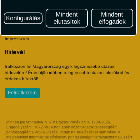
Utazási Csomag Szerződési Feltételek
Útlemondás-biztosítás Szerződési Feltételek
Mindent
Mindent
Konfigurálás
Utasbiztosítás Szerződési Feltételek
elutasítok
elfogadok
Repülőjegy Szerződési Feltételek
Adatvédelem
Impresszum
Hírlevél
Iratkozzon fel Magyarország egyik legszínesebb utazási
hírlevelére! Értesüljön időben a legfrissebb utazási akciókról és
érdekes hírekről!
Feliratkozom
Minden jog fenntartva. VISTA Utazási Irodák Kft. © 1989-2026.
Engedélyszám: R0727/93 A honlapon közölt adatok teljességéért,
pontosságáért a VISTA Utazási Irodák Kft. felelősséget nem vállal. A
megjelenített információk elírásokat, pontatlanságot tartalmazhatnak, ezért