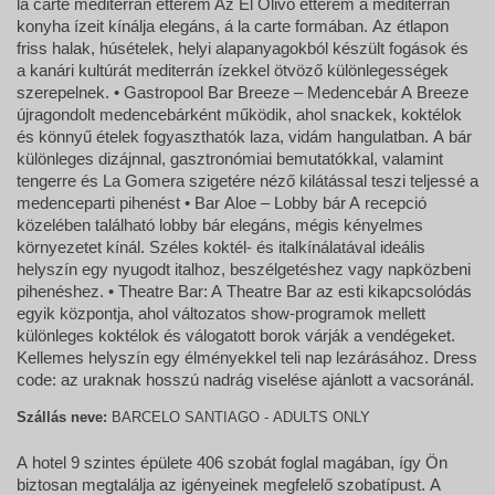
la carte mediterrán étterem Az El Olivo étterem a mediterrán
konyha ízeit kínálja elegáns, á la carte formában. Az étlapon
friss halak, húsételek, helyi alapanyagokból készült fogások és
a kanári kultúrát mediterrán ízekkel ötvöző különlegességek
szerepelnek. • Gastropool Bar Breeze – Medencebár A Breeze
újragondolt medencebárként működik, ahol snackek, koktélok
és könnyű ételek fogyaszthatók laza, vidám hangulatban. A bár
különleges dizájnnal, gasztronómiai bemutatókkal, valamint
tengerre és La Gomera szigetére néző kilátással teszi teljessé a
medenceparti pihenést • Bar Aloe – Lobby bár A recepció
közelében található lobby bár elegáns, mégis kényelmes
környezetet kínál. Széles koktél- és italkínálatával ideális
helyszín egy nyugodt italhoz, beszélgetéshez vagy napközbeni
pihenéshez. • Theatre Bar: A Theatre Bar az esti kikapcsolódás
egyik központja, ahol változatos show-programok mellett
különleges koktélok és válogatott borok várják a vendégeket.
Kellemes helyszín egy élményekkel teli nap lezárásához. Dress
code: az uraknak hosszú nadrág viselése ajánlott a vacsoránál.
Szállás neve:
BARCELO SANTIAGO - ADULTS ONLY
A hotel 9 szintes épülete 406 szobát foglal magában, így Ön
biztosan megtalálja az igényeinek megfelelő szobatípust. A