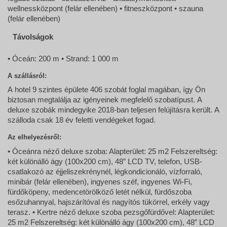
wellnessközpont (felár ellenében) • fitneszközpont • szauna
(felár ellenében)
Távolságok
• Óceán: 200 m • Strand: 1 000 m
A szállásról:
A hotel 9 szintes épülete 406 szobát foglal magában, így Ön
biztosan megtalálja az igényeinek megfelelő szobatípust. A
deluxe szobák mindegyike 2018-ban teljesen felújításra került. A
szálloda csak 18 év feletti vendégeket fogad.
Az elhelyezésről:
• Óceánra néző deluxe szoba: Alapterület: 25 m2 Felszereltség:
két különálló ágy (100x200 cm), 48” LCD TV, telefon, USB-
csatlakozó az éjjeliszekrénynél, légkondicionáló, vízforraló,
minibár (felár ellenében), ingyenes széf, ingyenes Wi-Fi,
fürdőköpeny, medencetörölköző letét nélkül, fürdőszoba
esőzuhannyal, hajszárítóval és nagyítós tükörrel, erkély vagy
terasz. • Kertre néző deluxe szoba pezsgőfürdővel: Alapterület:
25 m2 Felszereltség: két különálló ágy (100x200 cm), 48” LCD