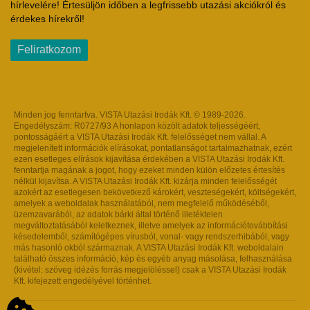
hírlevelére! Értesüljön időben a legfrissebb utazási akciókról és
érdekes hírekről!
Feliratkozom
Minden jog fenntartva. VISTA Utazási Irodák Kft. © 1989-2026.
Engedélyszám: R0727/93 A honlapon közölt adatok teljességéért,
pontosságáért a VISTA Utazási Irodák Kft. felelősséget nem vállal. A
megjelenített információk elírásokat, pontatlanságot tartalmazhatnak, ezért
ezen esetleges elírások kijavítása érdekében a VISTA Utazási Irodák Kft.
fenntartja magának a jogot, hogy ezeket minden külön előzetes értesítés
nélkül kijavítsa. A VISTA Utazási Irodák Kft. kizárja minden felelősségét
azokért az esetlegesen bekövetkező károkért, veszteségekért, költségekért,
amelyek a weboldalak használatából, nem megfelelő működéséből,
üzemzavarából, az adatok bárki által történő illetéktelen
megváltoztatásából keletkeznek, illetve amelyek az információtovábbítási
késedelemből, számítógépes vírusból, vonal- vagy rendszerhibából, vagy
más hasonló okból származnak. A VISTA Utazási Irodák Kft. weboldalain
található összes információ, kép és egyéb anyag másolása, felhasználása
(kivétel: szöveg idézés forrás megjelöléssel) csak a VISTA Utazási Irodák
Kft. kifejezett engedélyével történhet.