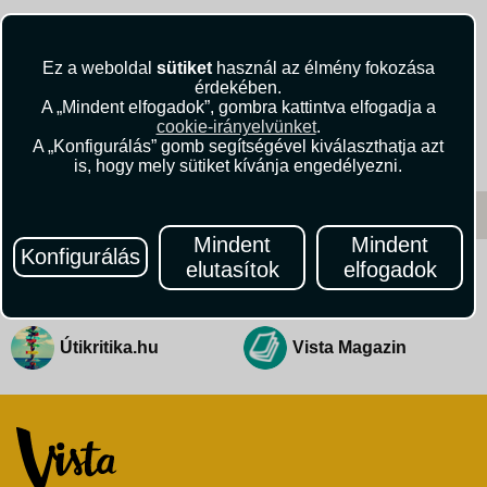
Hotel Hm Tropical **** RE/FP
Spanyolország, Playa De Palma
605.670 Ft-tól/fő
Ez a weboldal
sütiket
használ az élmény fokozása
érdekében.
GRAN MELIA PALACIO DE ISORA
A „Mindent elfogadok”, gombra kattintva elfogadja a
Spanyolország, Alcalá
cookie-irányelvünket
.
A „Konfigurálás” gomb segítségével kiválaszthatja azt
450.915 Ft-tól/fő
is, hogy mely sütiket kívánja engedélyezni.
Mindent
Mindent
Konfigurálás
elutasítok
elfogadok
Kövessen minket!
Útikritika.hu
Vista Magazin