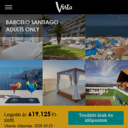
BARCELO SANTIAGO -
ADULTS ONLY
619.125
Legjobb ár:
Ft-
További árak és
tól/fő
időpontok
Utazás időpontja: 2026-10-23 -