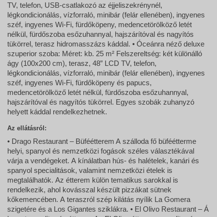
TV, telefon, USB-csatlakozó az éjjeliszekrénynél,
légkondicionálás, vízforraló, minibár (felár ellenében), ingyenes
széf, ingyenes Wi-Fi, fürdőköpeny, medencetörölköző letét
nélkül, fürdőszoba esőzuhannyal, hajszárítóval és nagyítós
tükörrel, terasz hidromasszázs káddal. • Óceánra néző deluxe
szuperior szoba: Méret: kb. 25 m² Felszereltség: két különálló
ágy (100x200 cm), terasz, 48” LCD TV, telefon,
légkondicionálás, vízforraló, minibár (felár ellenében), ingyenes
széf, ingyenes Wi-Fi, fürdőköpeny és papucs,
medencetörölköző letét nélkül, fürdőszoba esőzuhannyal,
hajszárítóval és nagyítós tükörrel. Egyes szobák zuhanyzó
helyett káddal rendelkezhetnek.
Az ellátásról:
• Drago Restaurant – Büféétterem A szálloda fő büféétterme
helyi, spanyol és nemzetközi fogások széles választékával
várja a vendégeket. A kínálatban hús- és halételek, kanári és
spanyol specialitások, valamint nemzetközi ételek is
megtalálhatók. Az étterem külön tematikus sarokkal is
rendelkezik, ahol kovásszal készült pizzákat sütnek
kőkemencében. A teraszról szép kilátás nyílik La Gomera
szigetére és a Los Gigantes sziklákra. • El Olivo Restaurant – Á