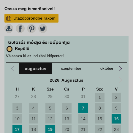
Ossza meg ismerőseivel!
Utazóböröndbe rakom
W
Kiutazás módja és időpontja
Repülő
Válassza ki az indulási időpontot!
augusztus
szeptember
október
2026. Augusztus
H
K
Sze
Cs
P
Szo
V
27
28
29
30
31
1
2
3
4
5
6
7
8
9
10
11
12
13
14
15
16
17
18
19
20
21
22
23