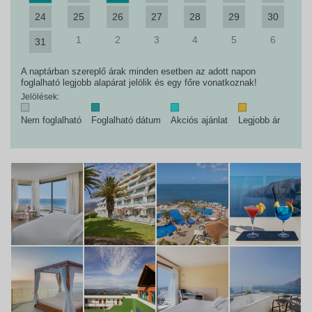
24
25
26
27
28
29
30
1
2
3
4
5
6
31
A naptárban szereplő árak minden esetben az adott napon
foglalható legjobb alapárat jelölik és egy főre vonatkoznak!
Jelölések:
Nem foglalható
Foglalható dátum
Akciós ajánlat
Legjobb ár