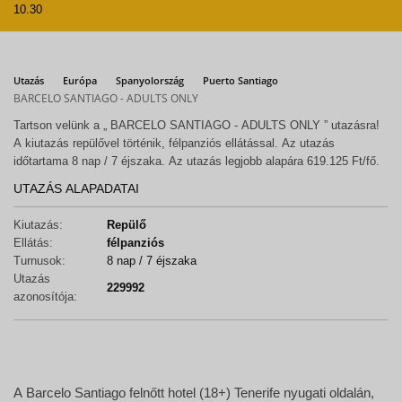
10.30
Utazás
Európa
Spanyolország
Puerto Santiago
BARCELO SANTIAGO - ADULTS ONLY
Tartson velünk a „ BARCELO SANTIAGO - ADULTS ONLY ” utazásra!
A kiutazás repülővel történik, félpanziós ellátással. Az utazás
időtartama 8 nap / 7 éjszaka. Az utazás legjobb alapára 619.125 Ft/fő.
UTAZÁS ALAPADATAI
Kiutazás:
Repülő
Ellátás:
félpanziós
Turnusok:
8 nap / 7 éjszaka
Utazás
229992
azonosítója:
A Barcelo Santiago felnőtt hotel (18+) Tenerife nyugati oldalán,