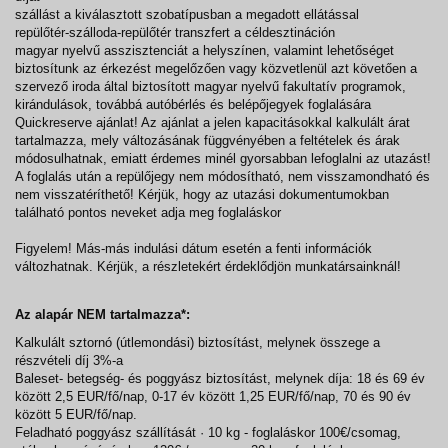
szállást a kiválasztott szobatípusban a megadott ellátással
repülőtér-szálloda-repülőtér transzfert a céldesztináción
magyar nyelvű asszisztenciát a helyszínen, valamint lehetőséget
biztosítunk az érkezést megelőzően vagy közvetlenül azt követően a
szervező iroda által biztosított magyar nyelvű fakultatív programok,
kirándulások, továbbá autóbérlés és belépőjegyek foglalására
Quickreserve ajánlat! Az ajánlat a jelen kapacitásokkal kalkulált árat
tartalmazza, mely változásának függvényében a feltételek és árak
módosulhatnak, emiatt érdemes minél gyorsabban lefoglalni az utazást!
A foglalás után a repülőjegy nem módosítható, nem visszamondható és
nem visszatéríthető! Kérjük, hogy az utazási dokumentumokban
található pontos neveket adja meg foglaláskor
Figyelem! Más-más indulási dátum esetén a fenti információk
változhatnak. Kérjük, a részletekért érdeklődjön munkatársainknál!
Az alapár NEM tartalmazza*:
Kalkulált sztornó (útlemondási) biztosítást, melynek összege a
részvételi díj 3%-a
Baleset- betegség- és poggyász biztosítást, melynek díja: 18 és 69 év
között 2,5 EUR/fő/nap, 0-17 év között 1,25 EUR/fő/nap, 70 és 90 év
között 5 EUR/fő/nap.
Feladható poggyász szállítását · 10 kg - foglaláskor 100€/csomag,