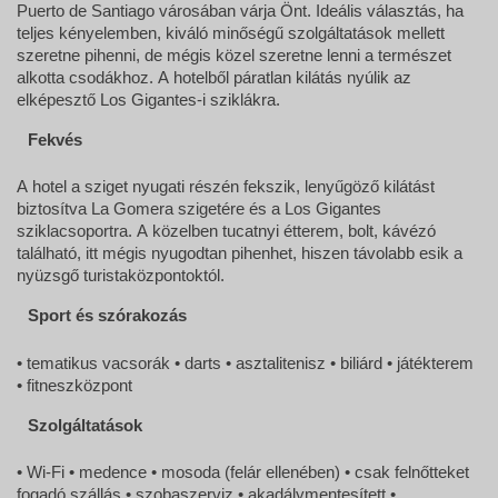
Puerto de Santiago városában várja Önt. Ideális választás, ha
teljes kényelemben, kiváló minőségű szolgáltatások mellett
szeretne pihenni, de mégis közel szeretne lenni a természet
alkotta csodákhoz. A hotelből páratlan kilátás nyúlik az
elképesztő Los Gigantes-i sziklákra.
Fekvés
A hotel a sziget nyugati részén fekszik, lenyűgöző kilátást
biztosítva La Gomera szigetére és a Los Gigantes
sziklacsoportra. A közelben tucatnyi étterem, bolt, kávézó
található, itt mégis nyugodtan pihenhet, hiszen távolabb esik a
nyüzsgő turistaközpontoktól.
Sport és szórakozás
• tematikus vacsorák • darts • asztalitenisz • biliárd • játékterem
• fitneszközpont
Szolgáltatások
• Wi-Fi • medence • mosoda (felár ellenében) • csak felnőtteket
fogadó szállás • szobaszerviz • akadálymentesített •