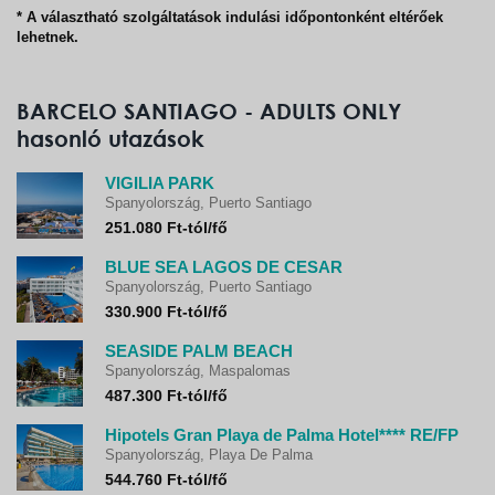
* A választható szolgáltatások indulási időpontonként eltérőek
lehetnek.
BARCELO SANTIAGO - ADULTS ONLY
hasonló utazások
VIGILIA PARK
Spanyolország, Puerto Santiago
251.080 Ft-tól/fő
BLUE SEA LAGOS DE CESAR
Spanyolország, Puerto Santiago
330.900 Ft-tól/fő
SEASIDE PALM BEACH
Spanyolország, Maspalomas
487.300 Ft-tól/fő
Hipotels Gran Playa de Palma Hotel**** RE/FP
Spanyolország, Playa De Palma
544.760 Ft-tól/fő