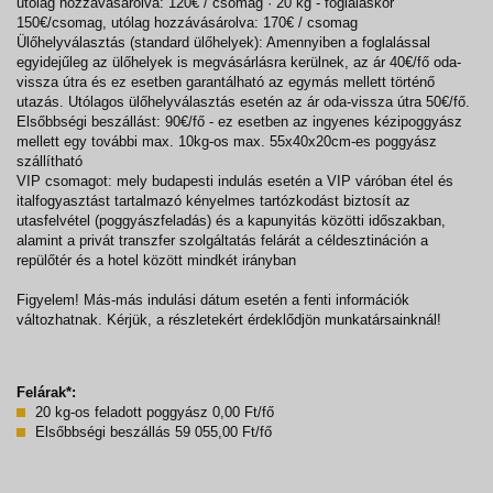
utólag hozzávásárolva: 120€ / csomag · 20 kg - foglaláskor
150€/csomag, utólag hozzávásárolva: 170€ / csomag
Ülőhelyválasztás (standard ülőhelyek): Amennyiben a foglalással
egyidejűleg az ülőhelyek is megvásárlásra kerülnek, az ár 40€/fő oda-
vissza útra és ez esetben garantálható az egymás mellett történő
utazás. Utólagos ülőhelyválasztás esetén az ár oda-vissza útra 50€/fő.
Elsőbbségi beszállást: 90€/fő - ez esetben az ingyenes kézipoggyász
mellett egy további max. 10kg-os max. 55x40x20cm-es poggyász
szállítható
VIP csomagot: mely budapesti indulás esetén a VIP váróban étel és
italfogyasztást tartalmazó kényelmes tartózkodást biztosít az
utasfelvétel (poggyászfeladás) és a kapunyitás közötti időszakban,
alamint a privát transzfer szolgáltatás felárát a céldesztináción a
repülőtér és a hotel között mindkét irányban
Figyelem! Más-más indulási dátum esetén a fenti információk
változhatnak. Kérjük, a részletekért érdeklődjön munkatársainknál!
Felárak*:
20 kg-os feladott poggyász 0,00 Ft/fő
Elsőbbségi beszállás 59 055,00 Ft/fő