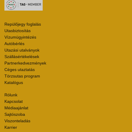
Repülőjegy foglalás
Utasbiztosítás
Vízumügyintézés
Autóbérlés
Utazási utalványok
Szállásértékelések
Partnerkedvezmények
Céges utaztatás
Törzsutas program
Katalógus
Rólunk
Kapcsolat
Médiaajánlat
Sajtószoba
Viszonteladás
Karrier