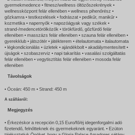
gyermekmedence • fitnesz/wellness öltözőszekrények •
wellnessközpont felár ellenében • wellness pihenőrész •
gőzkamra • testkezelések • fodrászat • pedikűr, manikűr •
kozmetika • napernyők • napozóágyak vagy székek •
strand-/medencetörölközők • törökfürdő, gőzfürdő felár
ellenében • masszázs felár ellenében • szauna felár ellenében •
gyerekklub • játszótér • játékterem • ételautomata • italautomata
• légkondicionálás • üzletek • ajándékbolt • akadálymentesített •
újságok • szobaszerviz • napi takarítás • vasalási szolgáltatás
felár ellenében • vegytisztítás felár ellenében • mosoda felár
ellenében
Távolságok
• Óceán: 450 m • Strand: 450 m
A szállásról:
Megjegyzés
• Érkezéskor a recepción 0,15 Euro/fő/éj idegenforgalmi adó
fizetendő, felnőtteknek és gyermekeknek egyaránt. • Ezúton
tájékoztatjuk Önöket, hogy a Gloria Palace Amadores sétány