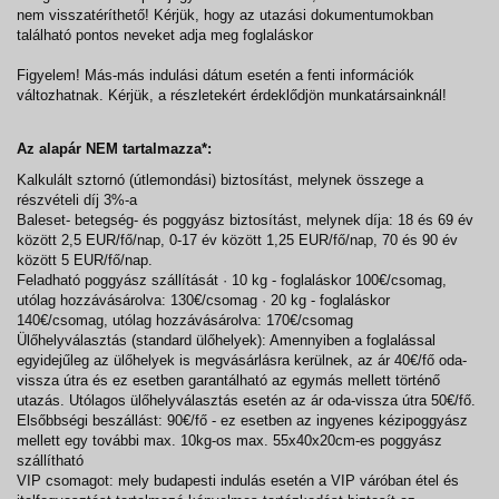
nem visszatéríthető! Kérjük, hogy az utazási dokumentumokban
található pontos neveket adja meg foglaláskor
Figyelem! Más-más indulási dátum esetén a fenti információk
változhatnak. Kérjük, a részletekért érdeklődjön munkatársainknál!
Az alapár NEM tartalmazza*:
Kalkulált sztornó (útlemondási) biztosítást, melynek összege a
részvételi díj 3%-a
Baleset- betegség- és poggyász biztosítást, melynek díja: 18 és 69 év
között 2,5 EUR/fő/nap, 0-17 év között 1,25 EUR/fő/nap, 70 és 90 év
között 5 EUR/fő/nap.
Feladható poggyász szállítását · 10 kg - foglaláskor 100€/csomag,
utólag hozzávásárolva: 130€/csomag · 20 kg - foglaláskor
140€/csomag, utólag hozzávásárolva: 170€/csomag
Ülőhelyválasztás (standard ülőhelyek): Amennyiben a foglalással
egyidejűleg az ülőhelyek is megvásárlásra kerülnek, az ár 40€/fő oda-
vissza útra és ez esetben garantálható az egymás mellett történő
utazás. Utólagos ülőhelyválasztás esetén az ár oda-vissza útra 50€/fő.
Elsőbbségi beszállást: 90€/fő - ez esetben az ingyenes kézipoggyász
mellett egy további max. 10kg-os max. 55x40x20cm-es poggyász
szállítható
VIP csomagot: mely budapesti indulás esetén a VIP váróban étel és