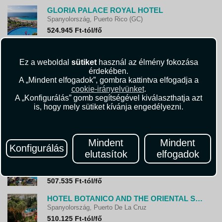
GLORIA PALACE ROYAL HOTEL
Spanyolország, Puerto Rico (GC)
524.945 Ft-tól/fő
RIU VISTAMAR
Spanyolország, Puerto Rico (GC)
Ez a weboldal
sütiket
használ az élmény fokozása
376.915 Ft-tól/fő
érdekében.
A „Mindent elfogadok”, gombra kattintva elfogadja a
OCCIDENTAL JANDIA MAR
cookie-irányelvünket
.
Spanyolország, Jandia
A „Konfigurálás” gomb segítségével kiválaszthatja azt
465.465 Ft-tól/fő
is, hogy mely sütiket kívánja engedélyezni.
H10 CONQUISTADOR
Spanyolország, Playa de las Americas
Mindent
Mindent
642.565 Ft-tól/fő
Konfigurálás
elutasítok
elfogadok
SOL BARBACAN
Spanyolország, Playa del Ingles
507.535 Ft-tól/fő
HOTEL BOTANICO AND THE ORIENTAL SPA GARDEN
Spanyolország, Puerto De La Cruz
510.125 Ft-tól/fő