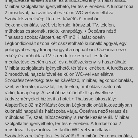
megfizetése esetén a széf és a hűtőszekrény is használható.
Minibár szolgáltatás igényelhető, térítés ellenében. A fürdőszoba
2 mosdóval, hajszárítóval és külön WC-vel van ellátva.
Szobafelszereltség: tTea- és kávéfőző, minibár,
légkondicionálás, széf, vízforraló, íróasztal, TV, telefon,
műholdas csatornák, rádió, kanapéágy. • Óceánra néző
Thalasso szoba: Alapterület: 47 m2 Kilátás: óceán
Légkondicionált szoba két összetolható különálló ággyal, egy
pótággyal és egy kanapéággyal a nappaliban. Óceánra néző
erkély és műholdas TV is rendelkezésre áll, és felár
megfizetése esetén a széf és a hűtőszekrény is használható.
Minibár szolgáltatás igényelhető, térítés ellenében. A fürdőszoba
2 mosdóval, hajszárítóval és külön WC-vel van ellátva.
Szobafelszereltség: ​tea- és kávéfőző, minibár, légkondicionálás,
széf, vízforraló, íróasztal, TV, telefon, műholdas csatornák,
rádió, kanapéágy. A szobához különböző spa/wellness
kedvezményeket biztosít a hotel. • Thalasso lakosztály:
Alapterület: 82 m2 Kilátás: óceán Légkondicionált lakosztályban
különálló nappali és hálószoba várja. Óceánra néző terasz és
műholdas TV, széf, hűtőszekrény is rendelkezésre áll. Minibár
szolgáltatás igényelhető, térítés ellenében. A fürdőszoba 2
mosdóval, hajszárítóval és külön WC-vel van ellátva.
Szobafelszereltség: ​tea- és kávéfőző, minibár, légkondicionálás,