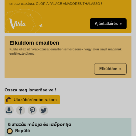
erre az utazásra: GLORIA PALACE AMADORES THALASSO !
Ajánlatkérés
Elküldöm emailben
Küldje el az út hivatkozását emailben ismerősének vagy akár saját magának
emlékeztetőként.
Elküldöm
Ossza meg ismerőseivel!
Utazóböröndbe rakom
W
Kiutazás módja és időpontja
Repülő