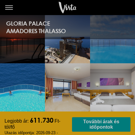
GLORIA PALACE
AMADORES THALASSO
611.730
Legjobb ár:
Ft-
További árak és
tól/fő
időpontok
Utazás időpontja: 2026-09-23 -