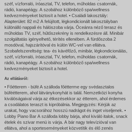
széf, vízforraló, íróasztal, TV, telefon, műholdas csatornák,
rádió, kanapéágy. A szobához különböző spa/wellness
kedvezményeket biztosít a hotel. • Családi lakosztály:
Alapterület: 82 m2 A felújított, légkondicionált lakosztályban
különálló nappali és hálószoba várja. Óceánra néző terasz és
műholdas TV, széf, hűtőszekrény is rendelkezésre áll. Minibár
szolgáltatás igényelhető, térítés ellenében. A fürdőszoba 2
mosdóval, hajszárítóval és külön WC-vel van ellátva.
Szobafelszereltség: tea- és kávéfőző, minibár, légkondicionálás,
széf, vízforraló, íróasztal, TV, telefon, műholdas csatornák,
rádió, kanapéágy. A szobához különböző spa/wellness
kedvezményeket biztosít a hotel.
Az ellátásról:
• Főétterem - büfé A szálloda főétterme egy svédasztalos
büféétterem, ahol látványkonyhát is talál. Nemzetközi konyha
kiválóságaival várja az étkezésekkor az étterem, ahol érdemes
a csodálatos teraszt is kipróbálnia. Megjegyzés: Kérjük az
urakat, hogy vacsorához hosszú nadrágot és inget viseljenek. •
Lobby Piano Bar A szálloda lobby bárja, ahol kiváló italok, snack
ételek és szivar menü is várja. A bár nagy televízióval van
ellátva, ahol a sporteseményeket közvetítik és élő zenés