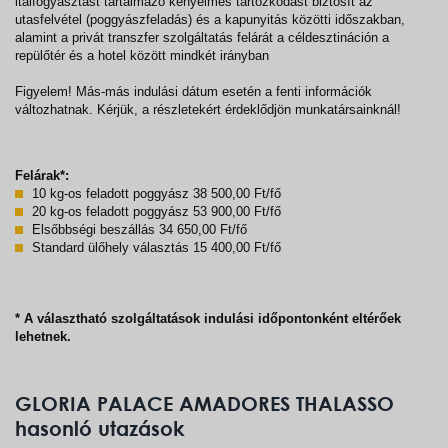
italfogyasztást tartalmazó kényelmes tartózkodást biztosít az
utasfelvétel (poggyászfeladás) és a kapunyitás közötti időszakban,
alamint a privát transzfer szolgáltatás felárát a céldesztináción a
repülőtér és a hotel között mindkét irányban
Figyelem! Más-más indulási dátum esetén a fenti információk
változhatnak. Kérjük, a részletekért érdeklődjön munkatársainknál!
Felárak*:
10 kg-os feladott poggyász 38 500,00 Ft/fő
20 kg-os feladott poggyász 53 900,00 Ft/fő
Elsőbbségi beszállás 34 650,00 Ft/fő
Standard ülőhely választás 15 400,00 Ft/fő
* A választható szolgáltatások indulási időpontonként eltérőek
lehetnek.
GLORIA PALACE AMADORES THALASSO
hasonló utazások