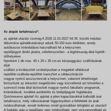
Az alapár tartalmazza*:
az ajánlat utazási csomag A 2026.11.01-2027.04.30. közötti indulási
dátumokra ajándékutalványt adunk 50-150 euro értékben, amely
autóbuszos kirándulásra használható fel a helyszínen.
repülőjegyet direkt járatra, véletlenszerűen - a légitársaság által kijelölt -
ülőhelyeken
fejenként 1 db max. 40 x 20 x 30 cm-es kézipoggyász szállításának
díját
szállást a kiválasztott szobatípusban a megadott ellátással
repülőtér-szálloda-repülőtér transzfert a céldesztináción
magyar nyelvű asszisztenciát a helyszínen, valamint lehetőséget
biztosítunk az érkezést megelőzően vagy közvetlenül azt követően a
szervező iroda által biztosított magyar nyelvű fakultatív programok,
kirándulások, továbbá autóbérlés és belépőjegyek foglalására
Quickreserve ajánlat! Az ajánlat a jelen kapacitásokkal kalkulált árat
tartalmazza, mely változásának függvényében a feltételek és árak
módosulhatnak, emiatt érdemes minél gyorsabban lefoglalni az utazást!
A foglalás után a repülőjegy nem módosítható, nem visszamondható és