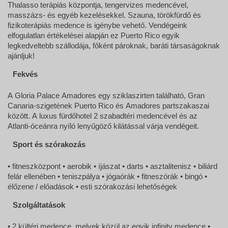
Thalasso terápiás központja, tengervizes medencével,
masszázs- és egyéb kezelésekkel. Szauna, török​fürdő és
fizikoterápiás medence is igénybe vehető. Vendégeink
elfogulatlan értékelései alapján ez Puerto Rico egyik
legkedveltebb szállodája, főként pároknak, baráti társaságoknak
ajánljuk!
Fekvés
A Gloria Palace Amadores egy sziklaszirten található, Gran
Canaria-szigetének Puerto Rico és Amadores partszakaszai
között. A luxus fürdőhotel 2 szabadtéri medencével és az
Atlanti-óceánra nyíló lenyűgöző kilátással várja vendégeit.
Sport és szórakozás
• fitneszközpont • aerobik • íjászat • darts • asztalitenisz • biliárd
felár ellenében • teniszpálya • jógaórák • fitneszórák • bingó •
élőzene / előadások • esti szórakozási lehetőségek
Szolgáltatások
• 2 kültéri medence, melyek közül az egyik infinity medence •