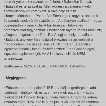
eseményeket szerveznek esténként. • Salon Bar Csodás
kilátással és terasszal az Atlanti-óceánra valamint kiváló
showműsorokkal esténként. Kiváló hely az esti
kikapcsolódáshoz. • Paseo Bar Édességek, fagylalt, snackek
és szendvicsek várják napközben. A sétányon található meg az
óceánparton. • Snack Bar A bár teraszán italokat és
harapnivalókat fogyaszthat. Ebédidőben ínyenc menüt kínálunk,
válogatott fogásokkal. • Pool Bar A legjobb hely csodálatos
kilátással, ahol egy frissítő itallal élvezheti a nap melegét a
medencében való úszás után. • Chill Out Bar Élvezheti a
legszebb óceáni kilátást, és felfedezheti Gran Canaria egyik
legszebb naplementéjét. Az All inclusive ellátás NEM
tartalmazza.
Szállás neve:
GLORIA PALACE AMADORES THALASSO
Megjegyzés
• Érkezéskor a recepción 0,15 Euro/fő/éj idegenforgalmi adó
fizetendő, felnőtteknek és gyermekeknek egyaránt. • Ezúton
tájékoztatjuk Önöket, hogy a Gloria Palace Amadores sétány
lezárása miatt 2026. április 6. és június 30. közötti időszakban