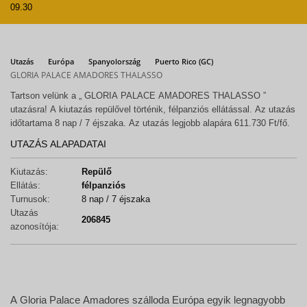
09.30
Utazás
Európa
Spanyolország
Puerto Rico (GC)
GLORIA PALACE AMADORES THALASSO
Tartson velünk a „ GLORIA PALACE AMADORES THALASSO ”
utazásra! A kiutazás repülővel történik, félpanziós ellátással. Az utazás
időtartama 8 nap / 7 éjszaka. Az utazás legjobb alapára 611.730 Ft/fő.
UTAZÁS ALAPADATAI
Kiutazás:
Repülő
Ellátás:
félpanziós
Turnusok:
8 nap / 7 éjszaka
Utazás
206845
azonosítója:
A Gloria Palace Amadores szálloda Európa egyik legnagyobb