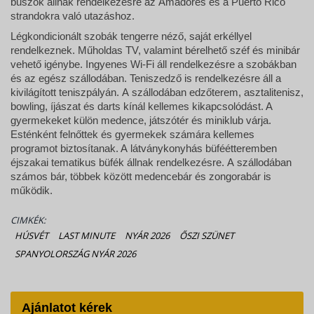
buszok állnak rendelkezésre az Amadores és a Puerto Rico
strandokra való utazáshoz.
Légkondicionált szobák tengerre néző, saját erkéllyel
rendelkeznek. Műholdas TV, valamint bérelhető széf és minibár
vehető igénybe. Ingyenes Wi-Fi áll rendelkezésre a szobákban
és az egész szállodában. Teniszedző is rendelkezésre áll a
kivilágított teniszpályán. A szállodában edzőterem, asztalitenisz,
bowling, íjászat és darts kínál kellemes kikapcsolódást. A
gyermekeket külön medence, játszótér és miniklub várja.
Esténként felnőttek és gyermekek számára kellemes
programot biztosítanak. A látványkonyhás büféétteremben
éjszakai tematikus büfék állnak rendelkezésre. A szállodában
számos bár, többek között medencebár és zongorabár is
működik.
CIMKÉK:
HÚSVÉT
LAST MINUTE
NYÁR 2026
ŐSZI SZÜNET
SPANYOLORSZÁG NYÁR 2026
Ajánlatot kérek