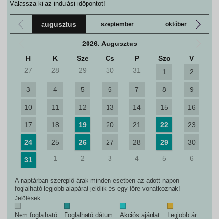
Válassza ki az indulási időpontot!
augusztus
szeptember
október
2026. Augusztus
H
K
Sze
Cs
P
Szo
V
27
28
29
30
31
1
2
3
4
5
6
7
8
9
10
11
12
13
14
15
16
17
18
19
20
21
22
23
24
25
26
27
28
29
30
1
2
3
4
5
6
31
A naptárban szereplő árak minden esetben az adott napon
foglalható legjobb alapárat jelölik és egy főre vonatkoznak!
Jelölések:
Nem foglalható
Foglalható dátum
Akciós ajánlat
Legjobb ár