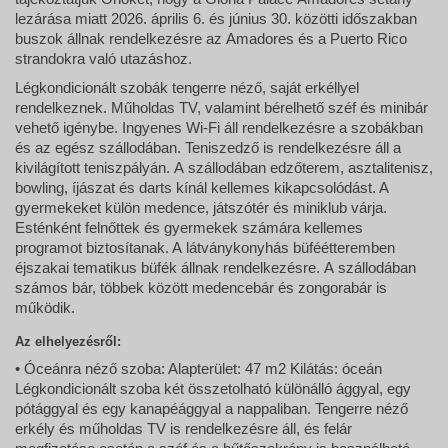
lezárása miatt 2026. április 6. és június 30. közötti időszakban
buszok állnak rendelkezésre az Amadores és a Puerto Rico
strandokra való utazáshoz.
Légkondicionált szobák tengerre néző, saját erkéllyel
rendelkeznek. Műholdas TV, valamint bérelhető széf és minibár
vehető igénybe. Ingyenes Wi-Fi áll rendelkezésre a szobákban
és az egész szállodában. Teniszedző is rendelkezésre áll a
kivilágított teniszpályán. A szállodában edzőterem, asztalitenisz,
bowling, íjászat és darts kínál kellemes kikapcsolódást. A
gyermekeket külön medence, játszótér és miniklub várja.
Esténként felnőttek és gyermekek számára kellemes
programot biztosítanak. A látványkonyhás büféétteremben
éjszakai tematikus büfék állnak rendelkezésre. A szállodában
számos bár, többek között medencebár és zongorabár is
működik.
Az elhelyezésről:
• Óceánra néző szoba: Alapterület: 47 m2 Kilátás: óceán
Légkondicionált szoba két összetolható különálló ággyal, egy
pótággyal és egy kanapéággyal a nappaliban. Tengerre néző
erkély és műholdas TV is rendelkezésre áll, és felár