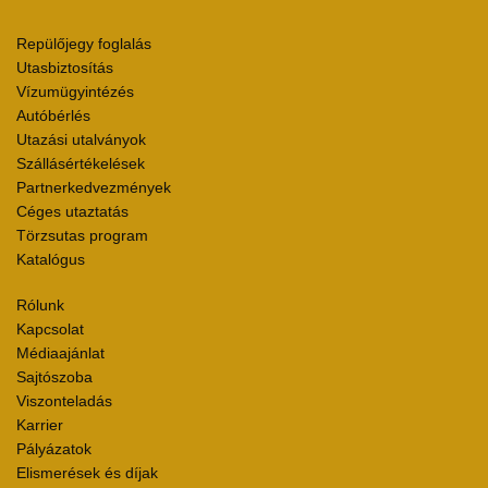
Repülőjegy foglalás
Utasbiztosítás
Vízumügyintézés
Autóbérlés
Utazási utalványok
Szállásértékelések
Partnerkedvezmények
Céges utaztatás
Törzsutas program
Katalógus
Rólunk
Kapcsolat
Médiaajánlat
Sajtószoba
Viszonteladás
Karrier
Pályázatok
Elismerések és díjak