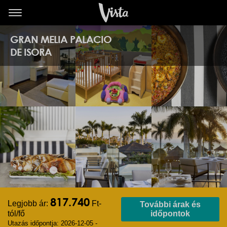
GRAN MELIA PALACIO
DE ISORA
817.740
Legjobb ár:
Ft-
További árak és
tól/fő
időpontok
Utazás időpontja: 2026-12-05 -