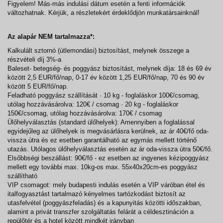
Figyelem! Más-más indulási dátum esetén a fenti információk
változhatnak. Kérjük, a részletekért érdeklődjön munkatársainknál!
Az alapár NEM tartalmazza*:
Kalkulált sztornó (útlemondási) biztosítást, melynek összege a
részvételi díj 3%-a
Baleset- betegség- és poggyász biztosítást, melynek díja: 18 és 69 év
között 2,5 EUR/fő/nap, 0-17 év között 1,25 EUR/fő/nap, 70 és 90 év
között 5 EUR/fő/nap.
Feladható poggyász szállítását · 10 kg - foglaláskor 100€/csomag,
utólag hozzávásárolva: 120€ / csomag · 20 kg - foglaláskor
150€/csomag, utólag hozzávásárolva: 170€ / csomag
Ülőhelyválasztás (standard ülőhelyek): Amennyiben a foglalással
egyidejűleg az ülőhelyek is megvásárlásra kerülnek, az ár 40€/fő oda-
vissza útra és ez esetben garantálható az egymás mellett történő
utazás. Utólagos ülőhelyválasztás esetén az ár oda-vissza útra 50€/fő.
Elsőbbségi beszállást: 90€/fő - ez esetben az ingyenes kézipoggyász
mellett egy további max. 10kg-os max. 55x40x20cm-es poggyász
szállítható
VIP csomagot: mely budapesti indulás esetén a VIP váróban étel és
italfogyasztást tartalmazó kényelmes tartózkodást biztosít az
utasfelvétel (poggyászfeladás) és a kapunyitás közötti időszakban,
alamint a privát transzfer szolgáltatás felárát a céldesztináción a
repülőtér és a hotel között mindkét irányban