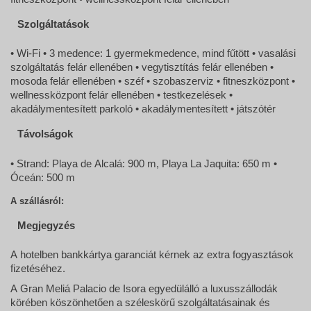
Szolgáltatások
• Wi-Fi • 3 medence: 1 gyermekmedence, mind fűtött • vasalási
szolgáltatás felár ellenében • vegytisztítás felár ellenében •
mosoda felár ellenében • széf • szobaszerviz • fitneszközpont •
wellnessközpont felár ellenében • testkezelések •
akadálymentesített parkoló • akadálymentesített • játszótér
Távolságok
• Strand: Playa de Alcalá: 900 m, Playa La Jaquita: 650 m •
Óceán: 500 m
A szállásról:
Megjegyzés
A hotelben bankkártya garanciát kérnek az extra fogyasztások
fizetéséhez.
A Gran Meliá Palacio de Isora egyedülálló a luxusszállodák
körében köszönhetően a széleskörű szolgáltatásainak és