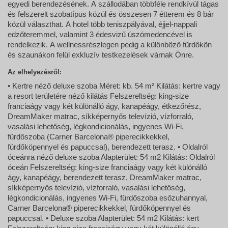
egyedi berendezésének. A szállodában többféle rendkívül tágas
és felszerelt szobatípus közül és összesen 7 étterem és 8 bár
közül választhat. A hotel több teniszpályával, éjjel-nappali
edzőteremmel, valamint 3 édesvizű úszómedencével is
rendelkezik. A wellnessrészlegen pedig a különböző fürdőkön
és szaunákon felül exkluzív testkezelések várnak Önre.
Az elhelyezésről:
• Kertre néző deluxe szoba Méret: kb. 54 m² Kilátás: kertre vagy
a resort területére néző kilátás Felszereltség: king-size
franciaágy vagy két különálló ágy, kanapéágy, étkezőrész,
DreamMaker matrac, síkképernyős televízió, vízforraló,
vasalási lehetőség, légkondicionálás, ingyenes Wi-Fi,
fürdőszoba (Carner Barcelona® piperecikkekkel,
fürdőköpennyel és papuccsal), berendezett terasz. • Oldalról
óceánra néző deluxe szoba Alapterület: 54 m2 Kilátás: Oldalról
óceán Felszereltség: king-size franciaágy vagy két különálló
ágy, kanapéágy, berendezett terasz, DreamMaker matrac,
síkképernyős televízió, vízforraló, vasalási lehetőség,
légkondicionálás, ingyenes Wi-Fi, fürdőszoba esőzuhannyal,
Carner Barcelona® piperecikkekkel, fürdőköpennyel és
papuccsal. • Deluxe szoba Alapterület: 54 m2 Kilátás: kert