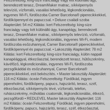
Felszereltség: king-size franciaágy vagy két különálló ágy,
berendezett terasz, DreamMaker matrac, síkképernyős
televízió, vízforraló, vasalási lehetőség, légkondicionálás,
ingyenes Wi-Fi, fürdőszoba Carner Barcelona® piperecikkekkel,
fürdőköpennyel és papuccsal. • Deluxe családi szoba
Alapterület: 54 m2 Kilátás: kert Felszereltség: king-size
franciaágy vagy két különálló ágy, kanapéágy, berendezett
terasz, DreamMaker matrac, síkképernyős televízió, vízforraló,
vasalási lehetőség, légkondicionálás, ingyenes Wi-Fi, modern
fürdőszoba esőzuhannyal, Carner Barcelona® piperecikkekkel,
fürdőköpennyel és papuccsal. • Lakosztály Alapterület: 78 m2
Kilátás: kert Felszereltség: king-size franciaágy, külön nappali
kanapéággyal, étkezőasztal, berendezett terasz, hűtőszekrény,
kávéfőző, légkondicionálás, ingyenes Wi-Fi, fürdőszoba
pezsgőkáddal és esőzuhannyal, Carner Barcelona®
piperecikkekkel, esti bekészítés. • Master lakosztály Alapterület:
116 m2 Kilátás: óceán Felszereltség: Fürdőkád, ingyen
pipereholmi, fürdőköpeny, papucs, hajszárító, terasz, széf,
étkezőasztal, síkképernyős tévé, vízforraló, telefon,
ruhásszekrény, műholdas csatornák, légkondicionálás, étkező,
pezsgőfürdő • REDLEVEL Master lakosztály Alapterület: 116
m2 Kilátás: óceán Felszereltség: Fürdőkád, ingyen pipereholmi,
fürdőköpeny, papucs, hajszárító, terasz, széf, étkezőasztal,