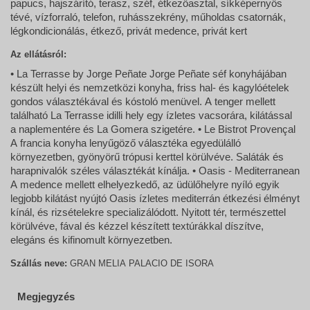
papucs, hajszárító, terasz, széf, étkezőasztal, síkképernyős
tévé, vízforraló, telefon, ruhásszekrény, műholdas csatornák,
légkondicionálás, étkező, privát medence, privát kert
Az ellátásról:
• La Terrasse by Jorge Peñate Jorge Peñate séf konyhájában
készült helyi és nemzetközi konyha, friss hal- és kagylóételek
gondos választékával és kóstoló menüvel. A tenger mellett
található La Terrasse idilli hely egy ízletes vacsorára, kilátással
a naplementére és La Gomera szigetére. • Le Bistrot Provençal
A francia konyha lenyűgöző választéka egyedülálló
környezetben, gyönyörű trópusi kerttel körülvéve. Saláták és
harapnivalók széles választékát kínálja. • Oasis - Mediterranean
A medence mellett elhelyezkedő, az üdülőhelyre nyíló egyik
legjobb kilátást nyújtó Oasis ízletes mediterrán étkezési élményt
kínál, és rizsételekre specializálódott. Nyitott tér, természettel
körülvéve, fával és kézzel készített textúrákkal díszítve,
elegáns és kifinomult környezetben.
Szállás neve:
GRAN MELIA PALACIO DE ISORA
Megjegyzés