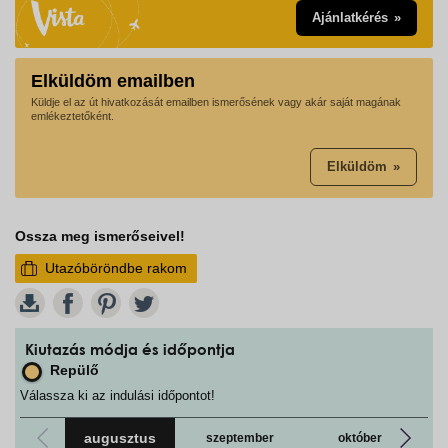
Ajánlatkérés
Elküldöm emailben
Küldje el az út hivatkozását emailben ismerősének vagy akár saját magának
emlékeztetőként.
Elküldöm
Ossza meg ismerőseivel!
Utazóböröndbe rakom
W
Kiutazás módja és időpontja
Repülő
Válassza ki az indulási időpontot!
augusztus
szeptember
október