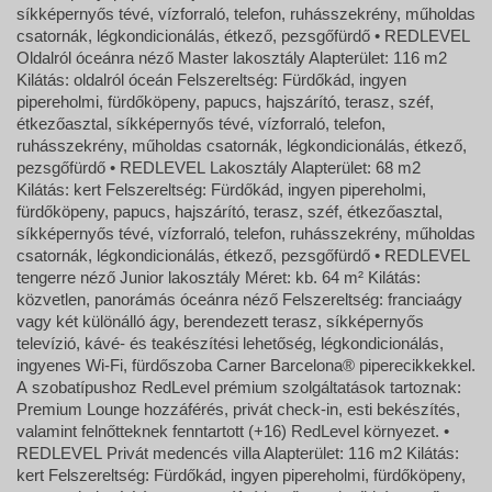
síkképernyős tévé, vízforraló, telefon, ruhásszekrény, műholdas
csatornák, légkondicionálás, étkező, pezsgőfürdő • REDLEVEL
Oldalról óceánra néző Master lakosztály Alapterület: 116 m2
Kilátás: oldalról óceán Felszereltség: Fürdőkád, ingyen
pipereholmi, fürdőköpeny, papucs, hajszárító, terasz, széf,
étkezőasztal, síkképernyős tévé, vízforraló, telefon,
ruhásszekrény, műholdas csatornák, légkondicionálás, étkező,
pezsgőfürdő • REDLEVEL Lakosztály Alapterület: 68 m2
Kilátás: kert Felszereltség: Fürdőkád, ingyen pipereholmi,
fürdőköpeny, papucs, hajszárító, terasz, széf, étkezőasztal,
síkképernyős tévé, vízforraló, telefon, ruhásszekrény, műholdas
csatornák, légkondicionálás, étkező, pezsgőfürdő • REDLEVEL
tengerre néző Junior lakosztály Méret: kb. 64 m² Kilátás:
közvetlen, panorámás óceánra néző Felszereltség: franciaágy
vagy két különálló ágy, berendezett terasz, síkképernyős
televízió, kávé- és teakészítési lehetőség, légkondicionálás,
ingyenes Wi-Fi, fürdőszoba Carner Barcelona® piperecikkekkel.
A szobatípushoz RedLevel prémium szolgáltatások tartoznak:
Premium Lounge hozzáférés, privát check-in, esti bekészítés,
valamint felnőtteknek fenntartott (+16) RedLevel környezet. •
REDLEVEL Privát medencés villa Alapterület: 116 m2 Kilátás:
kert Felszereltség: Fürdőkád, ingyen pipereholmi, fürdőköpeny,