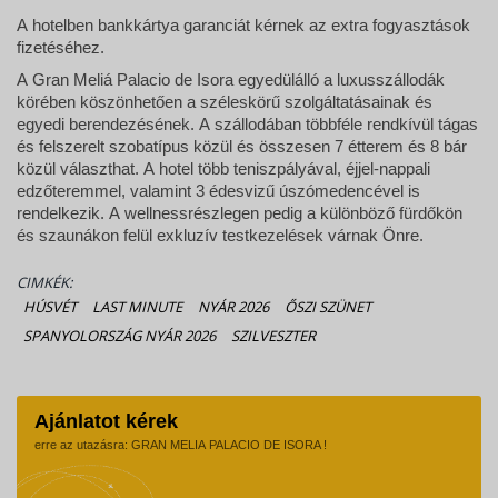
A hotelben bankkártya garanciát kérnek az extra fogyasztások
fizetéséhez.
A Gran Meliá Palacio de Isora egyedülálló a luxusszállodák
körében köszönhetően a széleskörű szolgáltatásainak és
egyedi berendezésének. A szállodában többféle rendkívül tágas
és felszerelt szobatípus közül és összesen 7 étterem és 8 bár
közül választhat. A hotel több teniszpályával, éjjel-nappali
edzőteremmel, valamint 3 édesvizű úszómedencével is
rendelkezik. A wellnessrészlegen pedig a különböző fürdőkön
és szaunákon felül exkluzív testkezelések várnak Önre.
CIMKÉK:
HÚSVÉT
LAST MINUTE
NYÁR 2026
ŐSZI SZÜNET
SPANYOLORSZÁG NYÁR 2026
SZILVESZTER
Ajánlatot kérek
erre az utazásra: GRAN MELIA PALACIO DE ISORA !