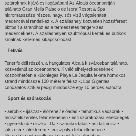
sztároknak kijáró csillogásában! Az Alcalá óceánpartján
található Gran Melia Palacio de Isora Resort & Spa
hidromasszázs részes, nagy, sós vizű végtelenített
medencével rendelkezik. A szálláshely közvetlen hozzáférést
biztosít a strandhoz és a természetes tengervizes
medencékhez. A szálláshelyen szubtrópusi kertek és butikok
kínálnak kellemes kikapcsolódást.
Fekvés
Tenerife déli részén, a hangulatos Alcalá kisvárosban található,
közvetlenül az óceánparton. Kiváló elhelyezkedésének
köszönhetően a különleges Playa La Jaquita fekete homokos
strand mindössze 100 méterre fekszik, Los Gigantes
csodálatos sziklái pedig mindössze egy 10 perces autóútra.
Sport és szórakozás
• aerobik • íjászat • élőzene / előadás • tematikus vacsorák •
teniszfelszerelés felár ellenében • esti szórakozási lehetőségek
• gyerekklub • diszkó | DJ • szórakoztatás • asztalitenisz •
játszótér • játékterem • teniszpálya felár ellenében •
fitneszközpont • wellnessközpont felár ellenében