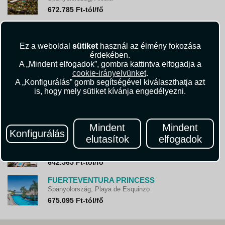
672.785 Ft-tól/fő
ARONA GRAN HOTEL - ADULTS ONLY
Spanyolország, Los Cristianos
Ez a weboldal
sütiket
használ az élmény fokozása
763.510 Ft-tól/fő
érdekében.
A „Mindent elfogadok”, gombra kattintva elfogadja a
LOPESAN BAOBAB RESORT
cookie-irányelvünket
.
Spanyolország, Maspalomas
A „Konfigurálás” gomb segítségével kiválaszthatja azt
580.385 Ft-tól/fő
is, hogy mely sütiket kívánja engedélyezni.
RIU PARAISO LANZAROTE
Spanyolország, Puerto del Carmen
882.995 Ft-tól/fő
Mindent
Mindent
Konfigurálás
elutasítok
elfogadok
H10 CONQUISTADOR
Spanyolország, Playa de las Americas
642.565 Ft-tól/fő
FUERTEVENTURA PRINCESS
Spanyolország, Playa de Esquinzo
675.095 Ft-tól/fő