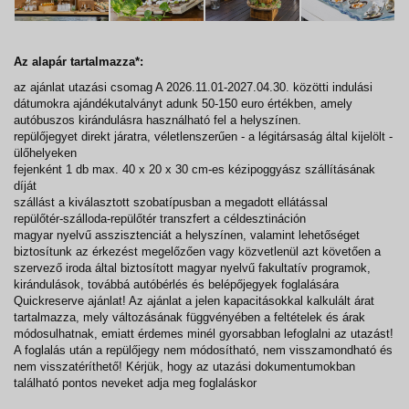
Az alapár tartalmazza*:
az ajánlat utazási csomag A 2026.11.01-2027.04.30. közötti indulási
dátumokra ajándékutalványt adunk 50-150 euro értékben, amely
autóbuszos kirándulásra használható fel a helyszínen.
repülőjegyet direkt járatra, véletlenszerűen - a légitársaság által kijelölt -
ülőhelyeken
fejenként 1 db max. 40 x 20 x 30 cm-es kézipoggyász szállításának
díját
szállást a kiválasztott szobatípusban a megadott ellátással
repülőtér-szálloda-repülőtér transzfert a céldesztináción
magyar nyelvű asszisztenciát a helyszínen, valamint lehetőséget
biztosítunk az érkezést megelőzően vagy közvetlenül azt követően a
szervező iroda által biztosított magyar nyelvű fakultatív programok,
kirándulások, továbbá autóbérlés és belépőjegyek foglalására
Quickreserve ajánlat! Az ajánlat a jelen kapacitásokkal kalkulált árat
tartalmazza, mely változásának függvényében a feltételek és árak
módosulhatnak, emiatt érdemes minél gyorsabban lefoglalni az utazást!
A foglalás után a repülőjegy nem módosítható, nem visszamondható és
nem visszatéríthető! Kérjük, hogy az utazási dokumentumokban
található pontos neveket adja meg foglaláskor