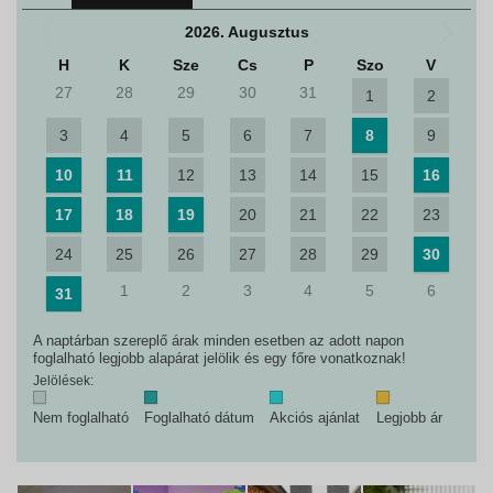
2026. Augusztus
H
K
Sze
Cs
P
Szo
V
27
28
29
30
31
1
2
3
4
5
6
7
8
9
10
11
12
13
14
15
16
17
18
19
20
21
22
23
24
25
26
27
28
29
30
1
2
3
4
5
6
31
A naptárban szereplő árak minden esetben az adott napon
foglalható legjobb alapárat jelölik és egy főre vonatkoznak!
Jelölések:
Nem foglalható
Foglalható dátum
Akciós ajánlat
Legjobb ár