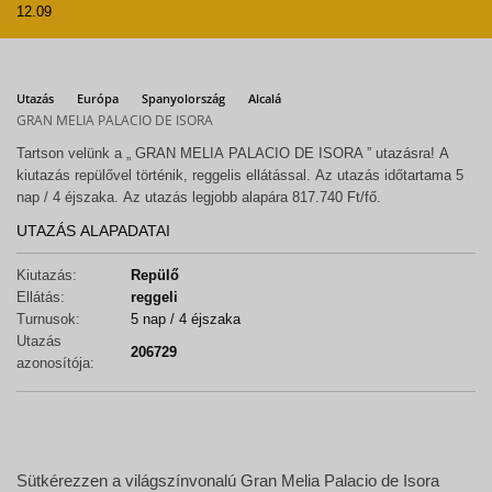
12.09
Utazás
Európa
Spanyolország
Alcalá
GRAN MELIA PALACIO DE ISORA
Tartson velünk a „ GRAN MELIA PALACIO DE ISORA ” utazásra! A
kiutazás repülővel történik, reggelis ellátással. Az utazás időtartama 5
nap / 4 éjszaka. Az utazás legjobb alapára 817.740 Ft/fő.
UTAZÁS ALAPADATAI
Kiutazás:
Repülő
Ellátás:
reggeli
Turnusok:
5 nap / 4 éjszaka
Utazás
206729
azonosítója:
Sütkérezzen a világszínvonalú Gran Melia Palacio de Isora