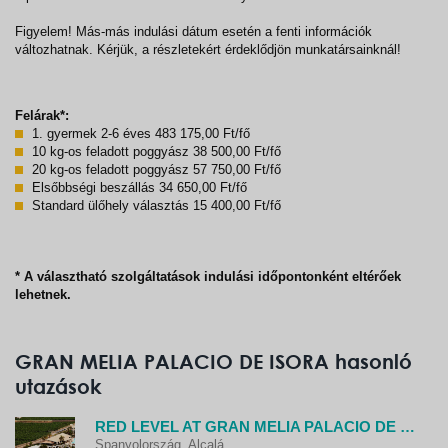
Figyelem! Más-más indulási dátum esetén a fenti információk
változhatnak. Kérjük, a részletekért érdeklődjön munkatársainknál!
Felárak*:
1. gyermek 2-6 éves 483 175,00 Ft/fő
10 kg-os feladott poggyász 38 500,00 Ft/fő
20 kg-os feladott poggyász 57 750,00 Ft/fő
Elsőbbségi beszállás 34 650,00 Ft/fő
Standard ülőhely választás 15 400,00 Ft/fő
* A választható szolgáltatások indulási időpontonként eltérőek
lehetnek.
GRAN MELIA PALACIO DE ISORA hasonló
utazások
RED LEVEL AT GRAN MELIA PALACIO DE ISORA - ADULTS ONLY
Spanyolország, Alcalá