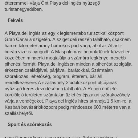
étteremmel, várja Önt Playa del Inglés nyüzsgő
turistanegyedében.
Fekvés
A Playa del Inglés az egyik legismertebb turisztikai központ
Gran Canaria szigetén. A sziget déli részén található, csaknem
három kilométer arany homokos part várja, ahol az Atlanti-
óceán vize is nyugodt. A Maspalomasi homokdűnék közvetlen
közelében mindenki megtalálja a számára legkényelmesebb
pihenési formát. Playa del Inglésen minden a pihenést szolgálja,
érkezzen családjával, párjával, barátokkal. Számtalan
szórakozási lehetőség, program, étterem, bár áll
rendelkezésére. A szálláshely 2 üdülőközpont utcájának
nyüzsgő kereszteződésében található. A Rondo épületét
körülölelő területen számtalan üzlet és éjszakai szórakozóhely
várja a vendégeket. Playa del Inglés híres strandja 1,5 km-re, a
Kasbah bevásárlóközpont pedig mindössze 600 méterre van a
szálláshelytől.
Sport és szórakozás
• edzőterem • finn szauna • masszázs (felár ellenében a