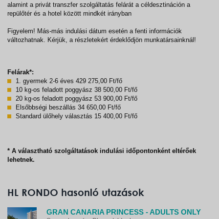
alamint a privát transzfer szolgáltatás felárát a céldesztináción a
repülőtér és a hotel között mindkét irányban
Figyelem! Más-más indulási dátum esetén a fenti információk
változhatnak. Kérjük, a részletekért érdeklődjön munkatársainknál!
Felárak*:
1. gyermek 2-6 éves 429 275,00 Ft/fő
10 kg-os feladott poggyász 38 500,00 Ft/fő
20 kg-os feladott poggyász 53 900,00 Ft/fő
Elsőbbségi beszállás 34 650,00 Ft/fő
Standard ülőhely választás 15 400,00 Ft/fő
* A választható szolgáltatások indulási időpontonként eltérőek
lehetnek.
HL RONDO hasonló utazások
GRAN CANARIA PRINCESS - ADULTS ONLY