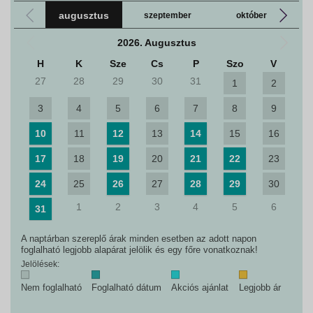
augusztus
szeptember
október
2026. Augusztus
H
K
Sze
Cs
P
Szo
V
27
28
29
30
31
1
2
3
4
5
6
7
8
9
10
11
12
13
14
15
16
17
18
19
20
21
22
23
24
25
26
27
28
29
30
1
2
3
4
5
6
31
A naptárban szereplő árak minden esetben az adott napon
foglalható legjobb alapárat jelölik és egy főre vonatkoznak!
Jelölések:
Nem foglalható
Foglalható dátum
Akciós ajánlat
Legjobb ár