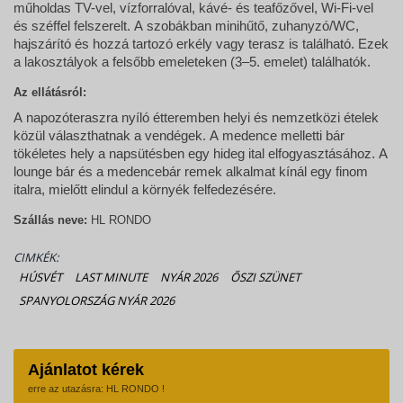
műholdas TV-vel, vízforralóval, kávé- és teafőzővel, Wi-Fi-vel
és széffel felszerelt. A szobákban minihűtő, zuhanyzó/WC,
hajszárító és hozzá tartozó erkély vagy terasz is található. Ezek
a lakosztályok a felsőbb emeleteken (3–5. emelet) találhatók.
Az ellátásról:
A napozóteraszra nyíló étteremben helyi és nemzetközi ételek
közül választhatnak a vendégek. A medence melletti bár
tökéletes hely a napsütésben egy hideg ital elfogyasztásához. A
lounge bár és a medencebár remek alkalmat kínál egy finom
italra, mielőtt elindul a környék felfedezésére.
Szállás neve:
HL RONDO
CIMKÉK:
HÚSVÉT
LAST MINUTE
NYÁR 2026
ŐSZI SZÜNET
SPANYOLORSZÁG NYÁR 2026
Ajánlatot kérek
erre az utazásra: HL RONDO !