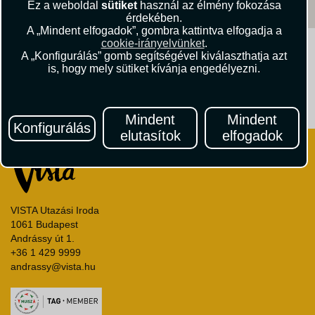
Ez a weboldal
sütiket
használ az élmény fokozása
érdekében.
A „Mindent elfogadok”, gombra kattintva elfogadja a
cookie-irányelvünket
.
Kövessen minket!
A „Konfigurálás” gomb segítségével kiválaszthatja azt
is, hogy mely sütiket kívánja engedélyezni.
Útikritika.hu
Vista Magazin
Mindent
Mindent
Konfigurálás
elutasítok
elfogadok
VISTA Utazási Iroda
1061 Budapest
Andrássy út 1.
+36 1 429 9999
andrassy@vista.hu