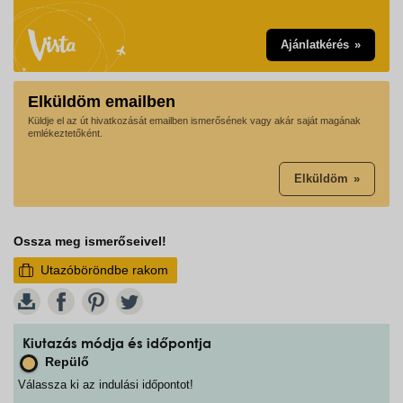
Ajánlatkérés
Elküldöm emailben
Küldje el az út hivatkozását emailben ismerősének vagy akár saját magának
emlékeztetőként.
Elküldöm
Ossza meg ismerőseivel!
Utazóböröndbe rakom
W
Kiutazás módja és időpontja
Repülő
Válassza ki az indulási időpontot!