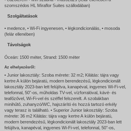
szomszédos HL Miraflor Suites szállodában)
Szolgáltatások
• medence, • Wi-Fi ingyenesen, • légkondicionálás, • mosoda
(felár ellenében)
Távolságok
Óceán: 1500 méter, Strand: 1500 méter
Az elhelyezésről:
• Junior lakosztály: Szoba mérete: 32 m2; Kilátás: tájra vagy
kertre A külön bejáratú, modern berendezésű, légkondicionált
lakosztály 2023-ban lett felújítva, kanapéval, ingyenes Wi-Fi-vel,
telefonnal, 50"-os, műholdas TV-vel, vízforralóval, kávé- és
teafőzővel, Wi-Fi-vel és széffel felszerelt. A szobákban
minihűtő, zuhanyzó/WC, hajszárító és hozzá tartozó erkély
vagy terasz is található. • Superior Junior lakosztály: Szoba
mérete: 36 m2 Kilátás: tájra vagy kertre A külön bejáratú,
modern berendezésű, légkondicionált lakosztály 2023-ban lett
felújítva, kanapéval, ingyenes Wi-Fi-vel, telefonnal, 50"-os,