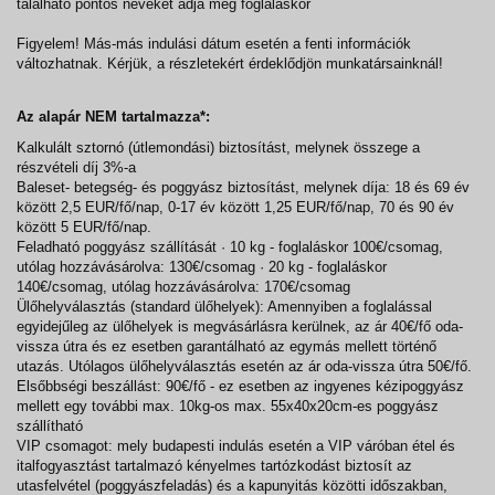
található pontos neveket adja meg foglaláskor
Figyelem! Más-más indulási dátum esetén a fenti információk
változhatnak. Kérjük, a részletekért érdeklődjön munkatársainknál!
Az alapár NEM tartalmazza*:
Kalkulált sztornó (útlemondási) biztosítást, melynek összege a
részvételi díj 3%-a
Baleset- betegség- és poggyász biztosítást, melynek díja: 18 és 69 év
között 2,5 EUR/fő/nap, 0-17 év között 1,25 EUR/fő/nap, 70 és 90 év
között 5 EUR/fő/nap.
Feladható poggyász szállítását · 10 kg - foglaláskor 100€/csomag,
utólag hozzávásárolva: 130€/csomag · 20 kg - foglaláskor
140€/csomag, utólag hozzávásárolva: 170€/csomag
Ülőhelyválasztás (standard ülőhelyek): Amennyiben a foglalással
egyidejűleg az ülőhelyek is megvásárlásra kerülnek, az ár 40€/fő oda-
vissza útra és ez esetben garantálható az egymás mellett történő
utazás. Utólagos ülőhelyválasztás esetén az ár oda-vissza útra 50€/fő.
Elsőbbségi beszállást: 90€/fő - ez esetben az ingyenes kézipoggyász
mellett egy további max. 10kg-os max. 55x40x20cm-es poggyász
szállítható
VIP csomagot: mely budapesti indulás esetén a VIP váróban étel és
italfogyasztást tartalmazó kényelmes tartózkodást biztosít az
utasfelvétel (poggyászfeladás) és a kapunyitás közötti időszakban,