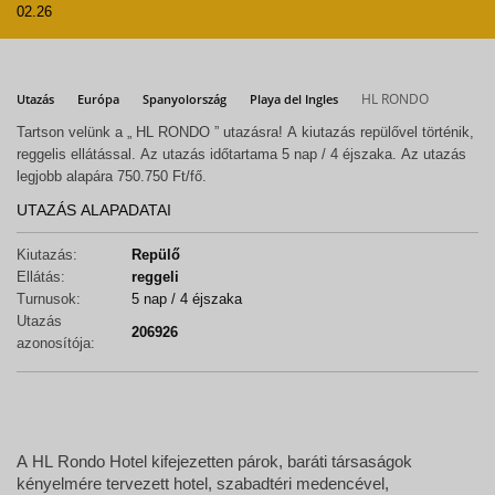
02.26
HL RONDO
Utazás
Európa
Spanyolország
Playa del Ingles
Tartson velünk a „ HL RONDO ” utazásra! A kiutazás repülővel történik,
reggelis ellátással. Az utazás időtartama 5 nap / 4 éjszaka. Az utazás
legjobb alapára 750.750 Ft/fő.
UTAZÁS ALAPADATAI
Kiutazás:
Repülő
Ellátás:
reggeli
Turnusok:
5 nap / 4 éjszaka
Utazás
206926
azonosítója:
A HL Rondo Hotel kifejezetten párok, baráti társaságok
kényelmére tervezett hotel, szabadtéri medencével,