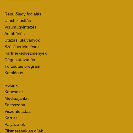
Repülőjegy foglalás
Utasbiztosítás
Vízumügyintézés
Autóbérlés
Utazási utalványok
Szállásértékelések
Partnerkedvezmények
Céges utaztatás
Törzsutas program
Katalógus
Rólunk
Kapcsolat
Médiaajánlat
Sajtószoba
Viszonteladás
Karrier
Pályázatok
Elismerések és díjak