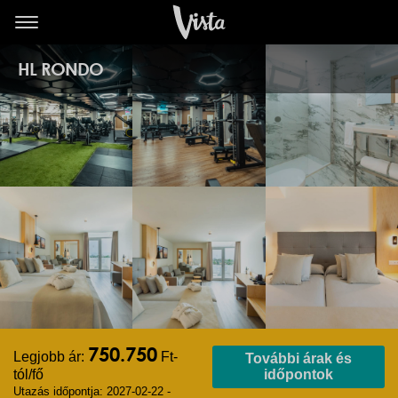
HL RONDO
750.750
Legjobb ár:
Ft-
További árak és
tól/fő
időpontok
Utazás időpontja: 2027-02-22 -