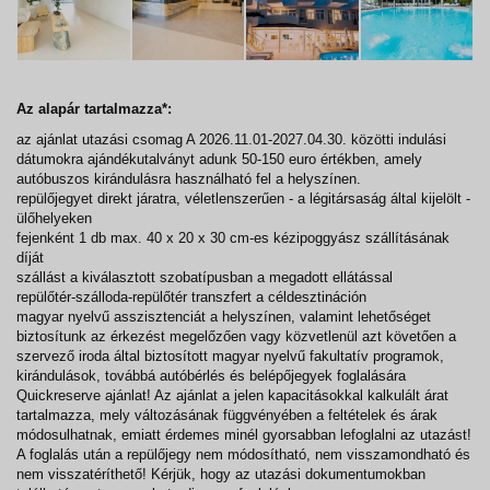
Az alapár tartalmazza*:
az ajánlat utazási csomag A 2026.11.01-2027.04.30. közötti indulási
dátumokra ajándékutalványt adunk 50-150 euro értékben, amely
autóbuszos kirándulásra használható fel a helyszínen.
repülőjegyet direkt járatra, véletlenszerűen - a légitársaság által kijelölt -
ülőhelyeken
fejenként 1 db max. 40 x 20 x 30 cm-es kézipoggyász szállításának
díját
szállást a kiválasztott szobatípusban a megadott ellátással
repülőtér-szálloda-repülőtér transzfert a céldesztináción
magyar nyelvű asszisztenciát a helyszínen, valamint lehetőséget
biztosítunk az érkezést megelőzően vagy közvetlenül azt követően a
szervező iroda által biztosított magyar nyelvű fakultatív programok,
kirándulások, továbbá autóbérlés és belépőjegyek foglalására
Quickreserve ajánlat! Az ajánlat a jelen kapacitásokkal kalkulált árat
tartalmazza, mely változásának függvényében a feltételek és árak
módosulhatnak, emiatt érdemes minél gyorsabban lefoglalni az utazást!
A foglalás után a repülőjegy nem módosítható, nem visszamondható és
nem visszatéríthető! Kérjük, hogy az utazási dokumentumokban