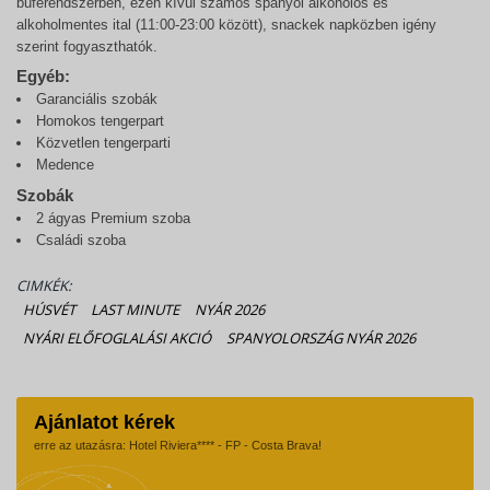
büférendszerben, ezen kívül számos spanyol alkoholos és
alkoholmentes ital (11:00-23:00 között), snackek napközben igény
szerint fogyaszthatók.
Egyéb:
Garanciális szobák
Homokos tengerpart
Közvetlen tengerparti
Medence
Szobák
2 ágyas Premium szoba
Családi szoba
CIMKÉK:
HÚSVÉT
LAST MINUTE
NYÁR 2026
NYÁRI ELŐFOGLALÁSI AKCIÓ
SPANYOLORSZÁG NYÁR 2026
Ajánlatot kérek
erre az utazásra: Hotel Riviera**** - FP - Costa Brava!