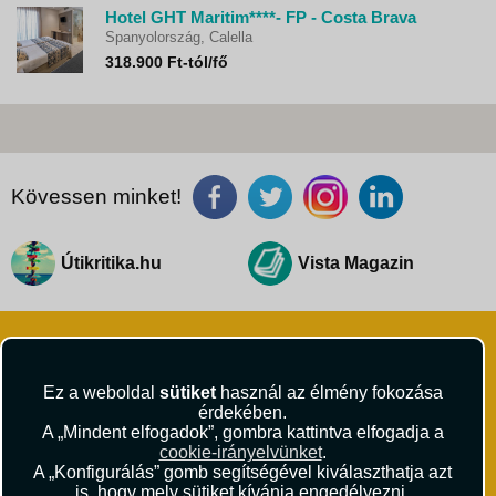
Hotel GHT Maritim****- FP - Costa Brava
Spanyolország, Calella
318.900 Ft-tól/fő
Kövessen minket!
Útikritika.hu
Vista Magazin
Ez a weboldal
sütiket
használ az élmény fokozása
érdekében.
A „Mindent elfogadok”, gombra kattintva elfogadja a
VISTA Utazási Iroda
cookie-irányelvünket
.
1061 Budapest
A „Konfigurálás” gomb segítségével kiválaszthatja azt
Andrássy út 1.
is, hogy mely sütiket kívánja engedélyezni.