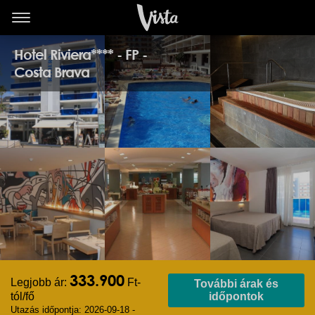
Hotel Riviera**** - FP -
Costa Brava
333.900
Legjobb ár:
Ft-
További árak és
tól/fő
időpontok
Utazás időpontja: 2026-09-18 -