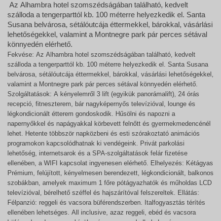
Az Alhambra hotel szomszédságában található, kedvelt
szálloda a tengerparttól kb. 100 méterre helyezkedik el. Santa
Susana belvárosa, sétálóutcája éttermekkel, bárokkal, vásárlási
lehetőségekkel, valamint a Montnegre park pár perces sétával
könnyedén elérhető.
Fekvése: Az Alhambra hotel szomszédságában található, kedvelt
szálloda a tengerparttól kb. 100 méterre helyezkedik el. Santa Susana
belvárosa, sétálóutcája éttermekkel, bárokkal, vásárlási lehetőségekkel,
valamint a Montnegre park pár perces sétával könnyedén elérhető.
Szolgáltatások: A kényelemről 3 lift (egyikük panorámalift), 24 órás
recepció, fitneszterem, bár nagyképernyős televízióval, lounge és
légkondicionált étterem gondoskodik. Hűsölni és napozni a
napernyőkkel és napágyakkal körbevett felnőtt és gyermekmedencénél
lehet. Hetente többször napközbeni és esti szórakoztató animációs
programokon kapcsolódhatnak ki vendégeink. Privát parkolási
lehetőség, internetsarok és a SPA-szolgáltatások felár fizetése
ellenében, a WIFI kapcsolat ingyenesen elérhető. Elhelyezés: Kétágyas
Prémium, felújított, kényelmesen berendezett, légkondicionált, balkonos
szobákban, amelyek maximum 1 főre pótágyazhatók és műholdas LCD
televízióval, bérelhető széffel és hajszárítóval felszereltek. Ellátás:
Félpanzió: reggeli és vacsora büférendszerben. Italfogyasztás térítés
ellenében lehetséges. All inclusive, azaz reggeli, ebéd és vacsora