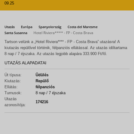
09.25
Utazás
Európa
Spanyolország
Costa del Maresme
Hotel Riviera**** - FP - Costa Brava
Santa Susanna
Tartson velünk a „Hotel Riviera**** - FP - Costa Brava” utazásra! A
kiutazás repülővel történik, félpanziós ellátással. Az utazás időtartama
8 nap / 7 éjszaka. Az utazás legjobb alapára 333.900 Ft/fő.
UTAZÁS ALAPADATAI
Út típusa:
Üdülés
Kiutazás:
Repülő
Ellátás:
félpanziós
Turnusok:
8 nap / 7 éjszaka
Utazás
174216
azonosítója: