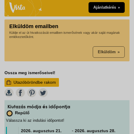
Ajánlatkérés
Elküldöm emailben
Küldje el az út hivatkozását emailben ismerősének vagy akár saját magának
emlékeztetőként.
Elküldöm
Ossza meg ismerőseivel!
Utazóböröndbe rakom
W
Kiutazás módja és időpontja
Repülő
Válassza ki az indulási időpontot!
-
2026. augusztus
21.
2026. augusztus
28.