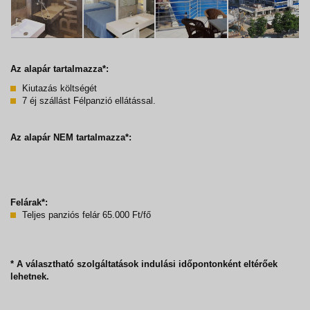
Az alapár tartalmazza*:
Kiutazás költségét
7 éj szállást Félpanzió ellátással.
Az alapár NEM tartalmazza*:
Felárak*:
Teljes panziós felár 65.000 Ft/fő
* A választható szolgáltatások indulási időpontonként eltérőek
lehetnek.