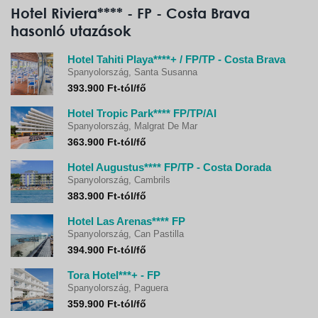
Hotel Riviera**** - FP - Costa Brava
hasonló utazások
Hotel Tahiti Playa****+ / FP/TP - Costa Brava
Spanyolország, Santa Susanna
393.900 Ft-tól/fő
Hotel Tropic Park**** FP/TP/AI
Spanyolország, Malgrat De Mar
363.900 Ft-tól/fő
Hotel Augustus**** FP/TP - Costa Dorada
Spanyolország, Cambrils
383.900 Ft-tól/fő
Hotel Las Arenas**** FP
Spanyolország, Can Pastilla
394.900 Ft-tól/fő
Tora Hotel***+ - FP
Spanyolország, Paguera
359.900 Ft-tól/fő