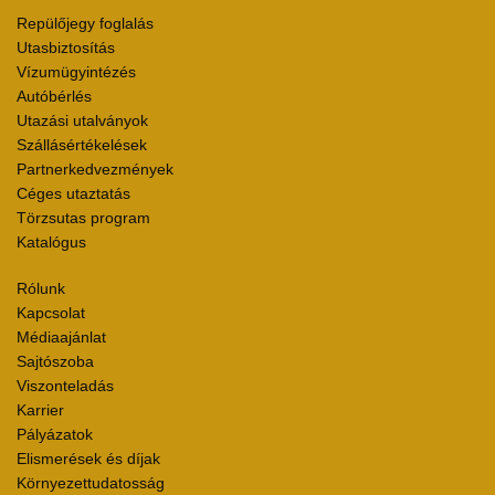
Repülőjegy foglalás
Utasbiztosítás
Vízumügyintézés
Autóbérlés
Utazási utalványok
Szállásértékelések
Partnerkedvezmények
Céges utaztatás
Törzsutas program
Katalógus
Rólunk
Kapcsolat
Médiaajánlat
Sajtószoba
Viszonteladás
Karrier
Pályázatok
Elismerések és díjak
Környezettudatosság