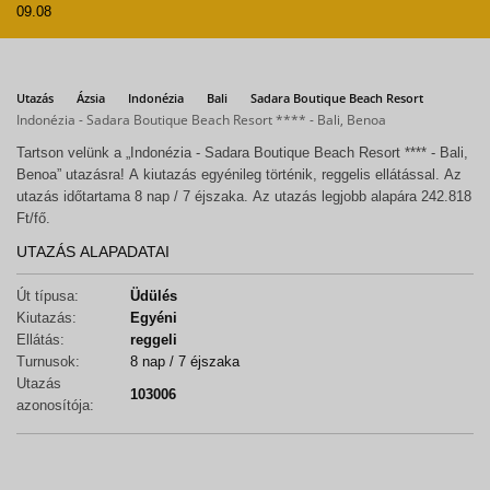
09.08
Utazás
Ázsia
Indonézia
Bali
Sadara Boutique Beach Resort
Indonézia - Sadara Boutique Beach Resort **** - Bali, Benoa
Tartson velünk a „Indonézia - Sadara Boutique Beach Resort **** - Bali,
Benoa” utazásra! A kiutazás egyénileg történik, reggelis ellátással. Az
utazás időtartama 8 nap / 7 éjszaka. Az utazás legjobb alapára 242.818
Ft/fő.
UTAZÁS ALAPADATAI
Út típusa:
Üdülés
Kiutazás:
Egyéni
Ellátás:
reggeli
Turnusok:
8 nap / 7 éjszaka
Utazás
103006
azonosítója: