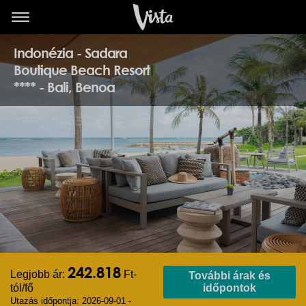
Indonézia - Sadara
Boutique Beach Resort
**** - Bali, Benoa
242.818
Legjobb ár:
Ft-
További árak és
tól/fő
időpontok
Utazás időpontja: 2026-09-01 -