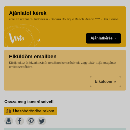
Ajánlatot kérek
erre az utazásra: Indonézia - Sadara Boutique Beach Resort **** - Bali, Benoa!
Ajánlatkérés
Elküldöm emailben
Küldje el az út hivatkozását emailben ismerősének vagy akár saját magának
emlékeztetőként.
Elküldöm
Ossza meg ismerőseivel!
Utazóböröndbe rakom
W