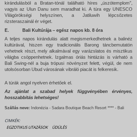
kirándulásból a Bratan-tónál található híres „úszótemplom”,
vagyis az Ulun Danu sem maradhat ki. A túra egy UNESCO
Világörökségi helyszínen, a Jatiluwih lépcsőzetes
rizsteraszainál ér véget.
E.
Bali Kultúrája – egész napos kb. 8 óra
A teljes napos kirándulás alatt megismerkedhetnek a balinéz
kultúrával, hiszen egy tradicionális Barong táncbemutatón
vehetnek részt, mely alkalmával egy varázslatos és misztikus
világba csöppenhetnek. Izgalmas óriás hintázás is várható a
Bali Swing-nél a buja trópusi növényzet felett, végül, de nem
utolsósorban Ubud városának vibráló piacát is felkeresik.
A túrák angol nyelven érhetőek el.
Az ajánlat a szabad helyek függvényében érvényes,
hosszabbítás lehetséges!
Szállás neve:
Indonézia - Sadara Boutique Beach Resort **** - Bali
CIMKÉK:
EGZOTIKUS UTAZÁSOK
ÜDÜLÉS