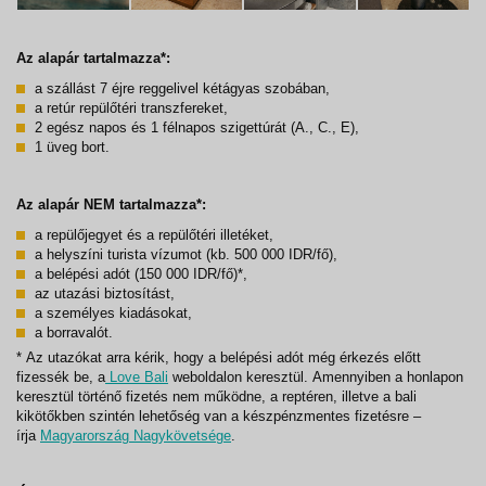
Az alapár tartalmazza*:
a szállást 7 éjre reggelivel kétágyas szobában,
a retúr repülőtéri transzfereket,
2 egész napos és 1 félnapos szigettúrát (A., C., E),
1 üveg bort.
Az alapár NEM tartalmazza*:
a repülőjegyet és a repülőtéri illetéket,
a helyszíni turista vízumot (kb. 500 000 IDR/fő),
a belépési adót (150 000 IDR/fő)*,
az utazási biztosítást,
a személyes kiadásokat,
a borravalót.
* Az utazókat arra kérik, hogy a belépési adót még érkezés előtt
fizessék be, a
Love Bali
weboldalon keresztül. Amennyiben a honlapon
keresztül történő fizetés nem működne, a reptéren, illetve a bali
kikötőkben szintén lehetőség van a készpénzmentes fizetésre –
írja
Magyarország Nagykövetsége
.