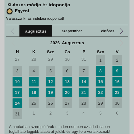
Kiutazás módja és időpontja
Egyéni
Válassza ki az indulási időpontot!
augusztus
szeptember
október
2026. Augusztus
H
K
Sze
Cs
P
Szo
V
27
28
29
30
31
1
2
3
4
5
6
7
8
9
10
11
12
13
14
15
16
17
18
19
20
21
22
23
24
25
26
27
28
29
30
1
2
3
4
5
6
31
A naptárban szereplő árak minden esetben az adott napon
foglalható legjobb alapárat jelölik és egy főre vonatkoznak!