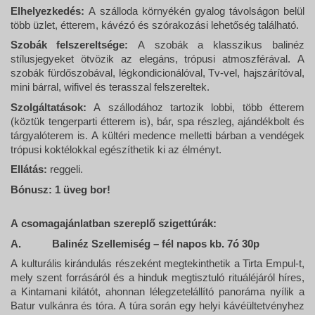
Elhelyezkedés:
A szálloda környékén gyalog távolságon belül
több üzlet, étterem, kávézó és szórakozási lehetőség található.
Szobák felszereltsége:
A szobák a klasszikus balinéz
stílusjegyeket ötvözik az elegáns, trópusi atmoszférával. A
szobák fürdőszobával, légkondicionálóval, Tv-vel, hajszárítóval,
mini bárral, wifivel és terasszal felszereltek.
Szolgáltatások:
A szállodához tartozik lobbi, több étterem
(köztük tengerparti étterem is), bár, spa részleg, ajándékbolt és
tárgyalóterem is. A kültéri medence melletti bárban a vendégek
trópusi koktélokkal egészíthetik ki az élményt.
Ellátás:
reggeli.
Bónusz: 1 üveg bor!
A csomagajánlatban szereplő szigettúrák:
A.
Balinéz Szellemiség – fél napos kb. 7ó 30p
A kulturális kirándulás részeként megtekinthetik a Tirta Empul-t,
mely szent forrásáról és a hinduk megtisztuló rituáléjáról híres,
a Kintamani
kilátót, ahonnan lélegzetelállító panoráma nyílik a
Batur vulkánra és tóra.
A túra során egy helyi kávéültetvényhez