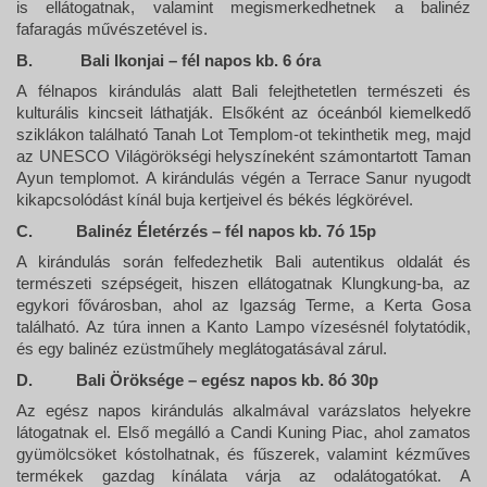
is ellátogatnak, valamint megismerkedhetnek a balinéz
fafaragás művészetével is.
B.
Bali Ikonjai – fél napos kb. 6 óra
A félnapos kirándulás alatt Bali felejthetetlen természeti és
kulturális kincseit láthatják. Elsőként az óceánból kiemelkedő
sziklákon található Tanah Lot Templom-ot tekinthetik meg, majd
az UNESCO Világörökségi helyszíneként számontartott Taman
Ayun templomot. A kirándulás végén a Terrace Sanur nyugodt
kikapcsolódást kínál buja kertjeivel és békés légkörével.
C.
Balinéz Életérzés – fél napos kb. 7ó 15p
A kirándulás során felfedezhetik Bali autentikus oldalát és
természeti szépségeit, hiszen ellátogatnak Klungkung-ba, az
egykori fővárosban, ahol az Igazság Terme, a Kerta Gosa
található. Az túra innen a Kanto Lampo vízesésnél folytatódik,
és egy balinéz ezüstműhely meglátogatásával zárul.
D.
Bali Öröksége – egész napos kb. 8ó 30p
Az egész napos kirándulás alkalmával varázslatos helyekre
látogatnak el. Első megálló a Candi Kuning Piac, ahol zamatos
gyümölcsöket kóstolhatnak, és fűszerek, valamint kézműves
termékek gazdag kínálata várja az odalátogatókat. A