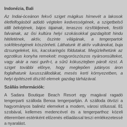
Indonézia, Bali
Az Indiai-óceánon fekvő sziget mágikus hírnevét a lakosok
életfelfogásból adódó végtelen kedvességének, a szigetbelső
idilli békéjének, bájos tájainak, teraszos rizsföldjeinek, festői
falvainak, az ősi kultúra helyi szokásokkal gazdagított hindu
hitéletének, aktív, őszinte világának, a tengerpartok
sokféleségének köszönheti. Láthatunk itt aktív vulkánokat, buja
dzsungeleket, kis, kacskaringós földutakat. Megízlelhetünk az
egzotikus konyha remekeit: mogyorószószos nyársonsülteket,
vagy akár a nasi gurih-t, a sűrű kókusztejben párolt rizst. A
sziget további előnye, hogy meglepően jutányos áron
foglalhatunk luxusszállodákat, mesés kerti környezetben, a
helyi építészeti díszítő elemek gazdag tárházával.
Szállás információk:
A Sadara Boutique Beach Resort egy magával ragadó
tengerparti szálloda Benoa tengerpartján. A szálloda ötvözi a
hagyományos balinéz elemeket a modern, városi stílussal. 81
szobával, kellemes medencével és a tengerparthoz közeli
étteremben esténként előzenés előadással teszi emlékezetessé
a nyaralást.