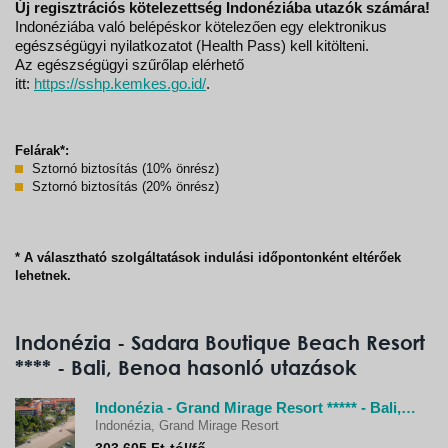
Új regisztrációs kötelezettség I
ndonéziába utazók számára!
Indonéziába való belépéskor kötelezően egy elektronikus
egészségügyi nyilatkozatot (Health Pass) kell kitölteni.
Az egészségügyi szűrőlap elérhető
itt:
https://sshp.kemkes.go.id/
.
Felárak*:
Sztornó biztosítás (10% önrész)
Sztornó biztosítás (20% önrész)
* A választható szolgáltatások indulási időpontonként eltérőek
lehetnek.
Indonézia - Sadara Boutique Beach Resort
**** - Bali, Benoa hasonló utazások
Indonézia - Grand Mirage Resort ***** - Bali, Benoa
Indonézia, Grand Mirage Resort