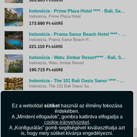
303.605 Ft-tól/fő
Indonézia - Prime Plaza Hotel **** - Bali, Sanur
Indonézia, Prime Plaza Hotel
173.680 Ft-tól/fő
Indonézia - Prama Sanur Beach Hotel **** - Bali, Sanur
Indonézia, Prama Sanur Beach Hotel
221.110 Ft-tól/fő
Indonézia - Watu Jimbar Resort**** - Bali, Sanur
Indonézia, Watu Jimbar Resort
190.715 Ft-tól/fő
Indonézia - The 101 Bali Oasis Sanur **** - Bali, Sanur
Indonézia, The 101 Bali Oasis Sanur
173.345 Ft-tól/fő
Indonézia - Parigata Resort & Spa ***+ - Bali, Sanur
Ez a weboldal
sütiket
használ az élmény fokozása
Indonézia, Parigata Resort & Spa
érdekében.
182.030 Ft-tól/fő
A „Mindent elfogadok”, gombra kattintva elfogadja a
cookie-irányelvünket
.
A „Konfigurálás” gomb segítségével kiválaszthatja azt
is, hogy mely sütiket kívánja engedélyezni.