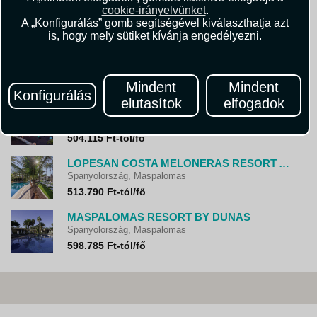
LOPESAN BAOBAB RESORT
cookie-irányelvünket
.
Spanyolország, Maspalomas
A „Konfigurálás” gomb segítségével kiválaszthatja azt
547.215 Ft-tól/fő
is, hogy mely sütiket kívánja engedélyezni.
SUITES AND VILLAS BY DUNAS
Spanyolország, Maspalomas
497.935 Ft-tól/fő
Mindent
Mindent
Konfigurálás
elutasítok
elfogadok
H10 PLAYA MELONERAS HORIZONS COLLECTION
Spanyolország, Maspalomas
504.115 Ft-tól/fő
LOPESAN COSTA MELONERAS RESORT AND SPA
Spanyolország, Maspalomas
513.790 Ft-tól/fő
MASPALOMAS RESORT BY DUNAS
Spanyolország, Maspalomas
598.785 Ft-tól/fő