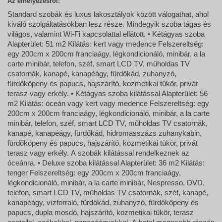
Az elhelyezésről:
Standard szobák és luxus lakosztályok között válogathat, ahol
kiváló szolgáltatásokban lesz része. Mindegyik szoba tágas és
világos, valamint Wi-Fi kapcsolattal ellátott. • Kétágyas szoba
Alapterület: 51 m2 Kilátás: kert vagy medence Felszereltség:
egy 200cm x 200cm franciaágy, légkondicionáló, minibár, a la
carte minibár, telefon, széf, smart LCD TV, műholdas TV
csatornák, kanapé, kanapéágy, fürdőkád, zuhanyzó,
fürdőköpeny és papucs, hajszárító, kozmetikai tükör, privát
terasz vagy erkély. • Kétágyas szoba kilátással Alapterület: 56
m2 Kilátás: óceán vagy kert vagy medence Felszereltség: egy
200cm x 200cm franciaágy, légkondicionáló, minibár, a la carte
minibár, telefon, széf, smart LCD TV, műholdas TV csatornák,
kanapé, kanapéágy, fürdőkád, hidromasszázs zuhanykabin,
fürdőköpeny és papucs, hajszárító, kozmetikai tükör, privát
terasz vagy erkély. A szobák kilátással rendelkeznek az
óceánra. • Deluxe szoba kilátással Alapterület: 36 m2 Kilátás:
tenger Felszereltség: egy 200cm x 200cm franciaágy,
légkondicionáló, minibár, a la carte minibár, Nespresso, DVD,
telefon, smart LCD TV, műholdas TV csatornák, széf, kanapé,
kanapéágy, vízforraló, fürdőkád, zuhanyzó, fürdőköpeny és
papucs, dupla mosdó, hajszárító, kozmetikai tükör, terasz