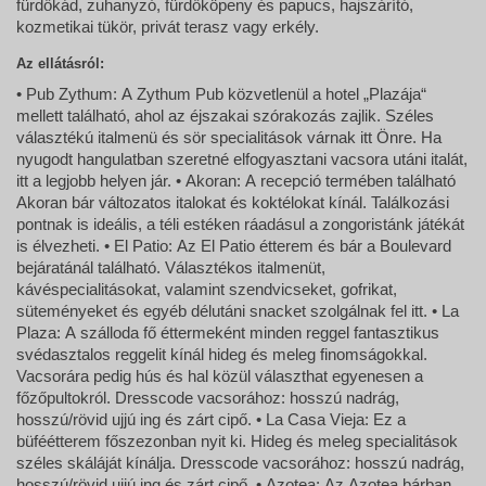
fürdőkád, zuhanyzó, fürdőköpeny és papucs, hajszárító,
kozmetikai tükör, privát terasz vagy erkély.
Az ellátásról:
• Pub Zythum: A Zythum Pub közvetlenül a hotel „Plazája“
mellett található, ahol az éjszakai szórakozás zajlik. Széles
választékú italmenü és sör specialitások várnak itt Önre. Ha
nyugodt hangulatban szeretné elfogyasztani vacsora utáni italát,
itt a legjobb helyen jár. • Akoran: A recepció termében található
Akoran bár változatos italokat és koktélokat kínál. Találkozási
pontnak is ideális, a téli estéken ráadásul a zongoristánk játékát
is élvezheti. • El Patio: Az El Patio étterem és bár a Boulevard
bejáratánál található. Választékos italmenüt,
kávéspecialitásokat, valamint szendvicseket, gofrikat,
süteményeket és egyéb délutáni snacket szolgálnak fel itt. • La
Plaza: A szálloda fő éttermeként minden reggel fantasztikus
svédasztalos reggelit kínál hideg és meleg finomságokkal.
Vacsorára pedig hús és hal közül választhat egyenesen a
főzőpultokról. Dresscode vacsorához: hosszú nadrág,
hosszú/rövid ujjú ing és zárt cipő. • La Casa Vieja: Ez a
büféétterem főszezonban nyit ki. Hideg és meleg specialitások
széles skáláját kínálja. Dresscode vacsorához: hosszú nadrág,
hosszú/rövid ujjú ing és zárt cipő. • Azotea: Az Azotea bárban