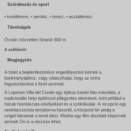
Szórakozás és sport
• konditerem, • aerobic, • tenisz, • asztalitenisz
Távolságok
Óceán: közvetlen Strand: 600 m
A szállásról:
Megjegyzés
A hotel a bejelentkezéskor engedélyezést kérnek a
bankkártyájához, vagy választhatja, hogy az extra
fogyasztásokat a fizeti azonnal.
A Lopesan Villa del Conde egy tipikus kanári falu másolata, a
tradicionális helyi építészet jellegzetes elemeivel, mint például a
házak homlokzata erkélyekkel és a szökőkutak. A recepció egy
neoklasszicista templomra hasonlít, a központi tér pedig a
sziget falvainak a tereit idézi. Mintha egy film díszletét képeznék
aminek Ön is a részese lehet.