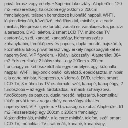
privát terasz vagy erkély. • Superior lakosztály: Alapterület: 120
m2 Felszereltség: hálószoba egy 200cm x 200cm
franciaággyal, teljesen berendezett különálló nappali, Wi-Fi ,
légkondicionáló, kávéfőző, ebédlőasztal, minibár, a la carte
minibár, Nespresso, vízforraló, vasaló és vasalódeszka, jacuzzi
a teraszon, DVD, telefon, 2 smart LCD TV, műholdas TV
csatornák, széf, kanapé, kanapéágy, hidromasszázs
zuhanykabin, fürdőköpeny és papucs, dupla mosdó, hajszárító,
kozmetikai tükör, privát terasz vagy erkély napozóágyakkal és
napernyővel, VIP figyelem. • Királyi lakosztály: Alapterület: 384
m2 Felszereltség: 2 hálószoba - egy 200cm x 200cm
franciaágy és két összetolható egyszemélyes ágy, különálló
nappali, Wi-Fi , légkondicionáló, kávéfőző, ebédlőasztal, minibár,
a la carte minibár, Nespresso, vízforraló, DVD, telefon, smart
LCD TV, 3 műholdas TV csatornák, széf, kanapé, kanapéágy, 2
fürdőszoba – az egyik fürdőkáddal, a másik zuhanyzóval,
fürdőköpeny és papucs, dupla mosdó, hajszárító, kozmetikai
tükör, privát terasz vagy erkély napozóágyakkal és
napernyővel, VIP figyelem. • Gazdaságos szoba: Alapterület: 61
m2 Felszereltség: egy 200cm x 200cm franciaágy,
légkondicionáló, minibár, a la carte minibár, telefon, széf, smart
LCD TV, műholdas TV csatornák, kanapé, kanapéágy,