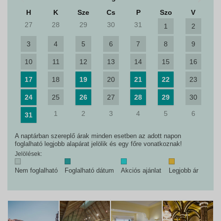
H
K
Sze
Cs
P
Szo
V
27
28
29
30
31
1
2
3
4
5
6
7
8
9
10
11
12
13
14
15
16
17
18
19
20
21
22
23
24
25
26
27
28
29
30
1
2
3
4
5
6
31
A naptárban szereplő árak minden esetben az adott napon
foglalható legjobb alapárat jelölik és egy főre vonatkoznak!
Jelölések:
Nem foglalható
Foglalható dátum
Akciós ajánlat
Legjobb ár