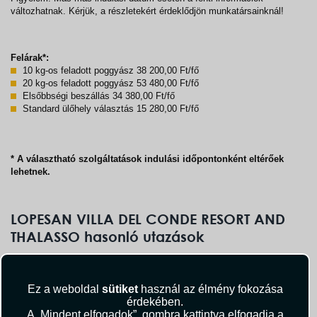
változhatnak. Kérjük, a részletekért érdeklődjön munkatársainknál!
Felárak*:
10 kg-os feladott poggyász 38 200,00 Ft/fő
20 kg-os feladott poggyász 53 480,00 Ft/fő
Elsőbbségi beszállás 34 380,00 Ft/fő
Standard ülőhely választás 15 280,00 Ft/fő
* A választható szolgáltatások indulási időpontonként eltérőek
lehetnek.
LOPESAN VILLA DEL CONDE RESORT AND
THALASSO hasonló utazások
SEASIDE PALM BEACH
Spanyolország, Maspalomas
Ez a weboldal
sütiket
használ az élmény fokozása
488.580 Ft-tól/fő
érdekében.
A „Mindent elfogadok”, gombra kattintva elfogadja a