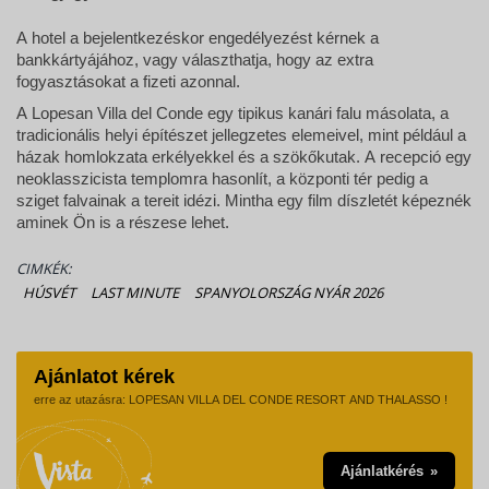
A hotel a bejelentkezéskor engedélyezést kérnek a
bankkártyájához, vagy választhatja, hogy az extra
fogyasztásokat a fizeti azonnal.
A Lopesan Villa del Conde egy tipikus kanári falu másolata, a
tradicionális helyi építészet jellegzetes elemeivel, mint például a
házak homlokzata erkélyekkel és a szökőkutak. A recepció egy
neoklasszicista templomra hasonlít, a központi tér pedig a
sziget falvainak a tereit idézi. Mintha egy film díszletét képeznék
aminek Ön is a részese lehet.
CIMKÉK:
HÚSVÉT
LAST MINUTE
SPANYOLORSZÁG NYÁR 2026
Ajánlatot kérek
erre az utazásra: LOPESAN VILLA DEL CONDE RESORT AND THALASSO !
Ajánlatkérés