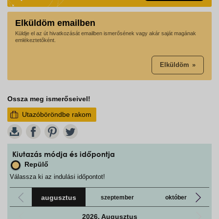
Elküldöm emailben
Küldje el az út hivatkozását emailben ismerősének vagy akár saját magának
emlékeztetőként.
Elküldöm
Ossza meg ismerőseivel!
Utazóböröndbe rakom
W
Kiutazás módja és időpontja
Repülő
Válassza ki az indulási időpontot!
augusztus
szeptember
október
2026. Augusztus