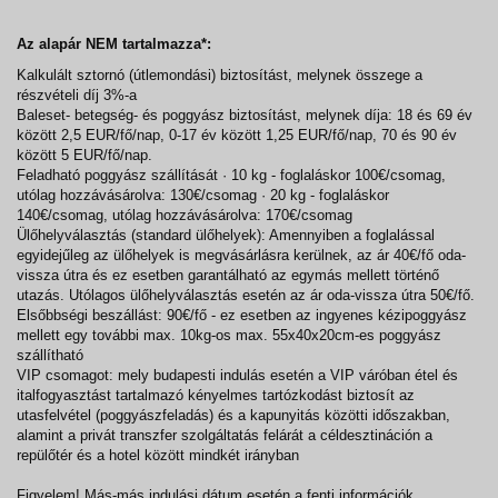
Az alapár NEM tartalmazza*:
Kalkulált sztornó (útlemondási) biztosítást, melynek összege a
részvételi díj 3%-a
Baleset- betegség- és poggyász biztosítást, melynek díja: 18 és 69 év
között 2,5 EUR/fő/nap, 0-17 év között 1,25 EUR/fő/nap, 70 és 90 év
között 5 EUR/fő/nap.
Feladható poggyász szállítását · 10 kg - foglaláskor 100€/csomag,
utólag hozzávásárolva: 130€/csomag · 20 kg - foglaláskor
140€/csomag, utólag hozzávásárolva: 170€/csomag
Ülőhelyválasztás (standard ülőhelyek): Amennyiben a foglalással
egyidejűleg az ülőhelyek is megvásárlásra kerülnek, az ár 40€/fő oda-
vissza útra és ez esetben garantálható az egymás mellett történő
utazás. Utólagos ülőhelyválasztás esetén az ár oda-vissza útra 50€/fő.
Elsőbbségi beszállást: 90€/fő - ez esetben az ingyenes kézipoggyász
mellett egy további max. 10kg-os max. 55x40x20cm-es poggyász
szállítható
VIP csomagot: mely budapesti indulás esetén a VIP váróban étel és
italfogyasztást tartalmazó kényelmes tartózkodást biztosít az
utasfelvétel (poggyászfeladás) és a kapunyitás közötti időszakban,
alamint a privát transzfer szolgáltatás felárát a céldesztináción a
repülőtér és a hotel között mindkét irányban
Figyelem! Más-más indulási dátum esetén a fenti információk