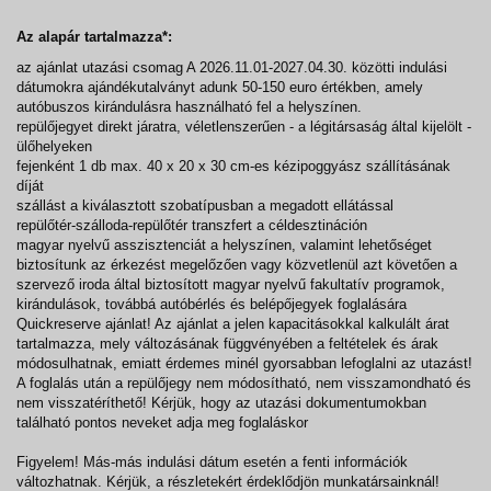
Az alapár tartalmazza*:
az ajánlat utazási csomag A 2026.11.01-2027.04.30. közötti indulási
dátumokra ajándékutalványt adunk 50-150 euro értékben, amely
autóbuszos kirándulásra használható fel a helyszínen.
repülőjegyet direkt járatra, véletlenszerűen - a légitársaság által kijelölt -
ülőhelyeken
fejenként 1 db max. 40 x 20 x 30 cm-es kézipoggyász szállításának
díját
szállást a kiválasztott szobatípusban a megadott ellátással
repülőtér-szálloda-repülőtér transzfert a céldesztináción
magyar nyelvű asszisztenciát a helyszínen, valamint lehetőséget
biztosítunk az érkezést megelőzően vagy közvetlenül azt követően a
szervező iroda által biztosított magyar nyelvű fakultatív programok,
kirándulások, továbbá autóbérlés és belépőjegyek foglalására
Quickreserve ajánlat! Az ajánlat a jelen kapacitásokkal kalkulált árat
tartalmazza, mely változásának függvényében a feltételek és árak
módosulhatnak, emiatt érdemes minél gyorsabban lefoglalni az utazást!
A foglalás után a repülőjegy nem módosítható, nem visszamondható és
nem visszatéríthető! Kérjük, hogy az utazási dokumentumokban
található pontos neveket adja meg foglaláskor
Figyelem! Más-más indulási dátum esetén a fenti információk
változhatnak. Kérjük, a részletekért érdeklődjön munkatársainknál!