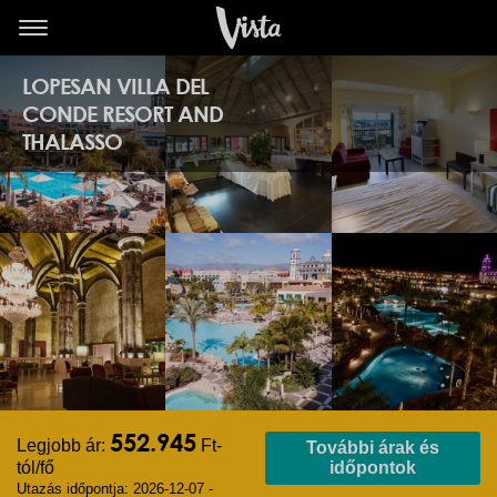
LOPESAN VILLA DEL
CONDE RESORT AND
THALASSO
552.945
Legjobb ár:
Ft-
További árak és
tól/fő
időpontok
Utazás időpontja: 2026-12-07 -