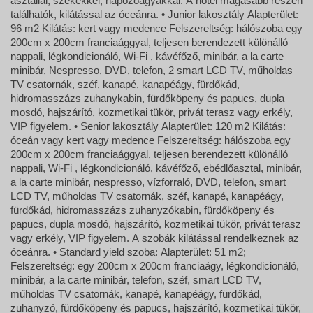
asztallal, székekkel, napozóágyakkal. A hotel magasabb részén
találhatók, kilátással az óceánra. • Junior lakosztály Alapterület:
96 m2 Kilátás: kert vagy medence Felszereltség: hálószoba egy
200cm x 200cm franciaággyal, teljesen berendezett különálló
nappali, légkondicionáló, Wi-Fi , kávéfőző, minibár, a la carte
minibár, Nespresso, DVD, telefon, 2 smart LCD TV, műholdas
TV csatornák, széf, kanapé, kanapéágy, fürdőkád,
hidromasszázs zuhanykabin, fürdőköpeny és papucs, dupla
mosdó, hajszárító, kozmetikai tükör, privát terasz vagy erkély,
VIP figyelem. • Senior lakosztály Alapterület: 120 m2 Kilátás:
óceán vagy kert vagy medence Felszereltség: hálószoba egy
200cm x 200cm franciaággyal, teljesen berendezett különálló
nappali, Wi-Fi , légkondicionáló, kávéfőző, ebédlőasztal, minibár,
a la carte minibár, nespresso, vízforraló, DVD, telefon, smart
LCD TV, műholdas TV csatornák, széf, kanapé, kanapéágy,
fürdőkád, hidromasszázs zuhanyzókabin, fürdőköpeny és
papucs, dupla mosdó, hajszárító, kozmetikai tükör, privát terasz
vagy erkély, VIP figyelem. A szobák kilátással rendelkeznek az
óceánra. • Standard yield szoba: Alapterület: 51 m2;
Felszereltség: egy 200cm x 200cm franciaágy, légkondicionáló,
minibár, a la carte minibár, telefon, széf, smart LCD TV,
műholdas TV csatornák, kanapé, kanapéágy, fürdőkád,
zuhanyzó, fürdőköpeny és papucs, hajszárító, kozmetikai tükör,