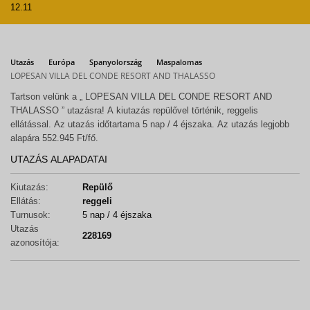
12.11
Utazás
Európa
Spanyolország
Maspalomas
LOPESAN VILLA DEL CONDE RESORT AND THALASSO
Tartson velünk a „ LOPESAN VILLA DEL CONDE RESORT AND
THALASSO ” utazásra! A kiutazás repülővel történik, reggelis
ellátással. Az utazás időtartama 5 nap / 4 éjszaka. Az utazás legjobb
alapára 552.945 Ft/fő.
UTAZÁS ALAPADATAI
Kiutazás:
Repülő
Ellátás:
reggeli
Turnusok:
5 nap / 4 éjszaka
Utazás
228169
azonosítója: