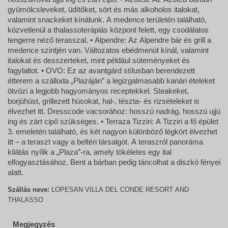
gyümölcsleveket, üdítőket, sört és más alkoholos italokat,
valamint snackeket kínálunk. A medence területén található,
közvetlenül a thalassoterápiás központ felett, egy csodálatos
tengerre néző terasszal. • Alpendre: Az Alpendre bár és grill a
medence szintjén van. Változatos ebédmenüt kínál, valamint
italokat és desszerteket, mint például süteményeket és
fagylaltot. • OVO: Ez az avantgárd stílusban berendezett
étterem a szálloda „Plazáján” a legizgalmasabb kanári ételeket
ötvözi a legjobb hagyományos receptekkel. Steakeket,
borjúhúst, grillezett húsokat, hal-, tészta- és rizsételeket is
élvezhet itt. Dresscode vacsorához: hosszú nadrág, hosszú ujjú
ing és zárt cipő szükséges. • Terraza Tizziri: A Tizziri a fő épület
3. emeletén található, és két nagyon különböző légkört élvezhet
itt – a teraszt vagy a beltéri társalgót. A teraszról panoráma
kilátás nyílik a „Plaza”-ra, amely tökéletes egy ital
elfogyasztásához. Bent a bárban pedig táncolhat a diszkó fényei
alatt.
Szállás neve:
LOPESAN VILLA DEL CONDE RESORT AND
THALASSO
Megjegyzés