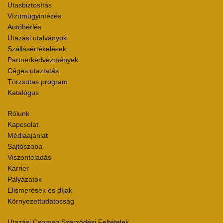
Utasbiztosítás
Vízumügyintézés
Autóbérlés
Utazási utalványok
Szállásértékelések
Partnerkedvezmények
Céges utaztatás
Törzsutas program
Katalógus
Rólunk
Kapcsolat
Médiaajánlat
Sajtószoba
Viszonteladás
Karrier
Pályázatok
Elismerések és díjak
Környezettudatosság
Utazási Csomag Szerződési Feltételek