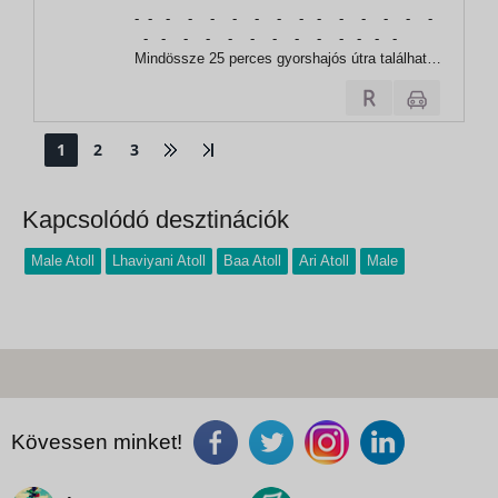
, Velassaru Maldives Resort
- - - - - - - - - - - - - - -
- - - - - - - - - - - - -
Mindössze 25 perces gyorshajós útra található
a Velassaru Maldives Resort a nemzetközi
repülőtértől a csillogó, türkizkék Indiai-óceán
közepén. Puha fehér homok,...
1
2
3
Kapcsolódó desztinációk
Male Atoll
Lhaviyani Atoll
Baa Atoll
Ari Atoll
Male
Kövessen minket!