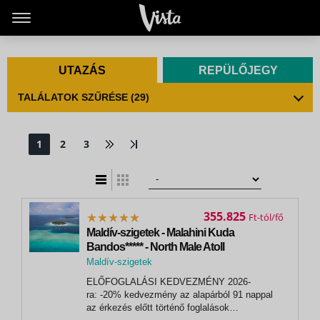
UTAZÁS
REPÜLŐJEGY
TALÁLATOK SZŰRÉSE
(29)
1
2
3
t
zatos nézet
355.825
Ft
Maldív-szigetek - Malahini Kuda
Bandos***** - North Male Atoll
Maldív-szigetek
ELŐFOGLALÁSI KEDVEZMÉNY 2026-
ra: -20% kedvezmény az alapárból 91 nappal
az érkezés előtt történő foglalások