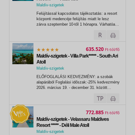
Maldív-szigetek
, Reethi Faru Maldives Resort
Felújítással kapcsolatos tájékoztatás: a resort
központi medencéje felújítás miatt le lesz
zárva szeptember 10-től 1 hónapra. Várhatóan
október elején újra kinyit. - - - - - - - -
- - - - - - - - - - - - - - - - -
- - - - - - - A...
635.520
Ft
Maldív-szigetek - Villa Park***** - South Ari
Atoll
Maldív-szigetek
ELŐFOGLALÁSI KEDVEZMÉNY: a szobák
alapárából Foglalási időszak:-25% kedvezmény
2026. március 19. - december 31. között
történő foglalás esetén-15% kedvezmény 2027.
január 1. - február 28. között történő foglalás
eseténUtazási időszak: 2027. április 6. -
október 31. között- A kedvezmény a pótágy...
772.885
Ft
Maldív-szigetek - Velassaru Maldives
Resort ***** - Déli Male Atoll
Maldív-szigetek