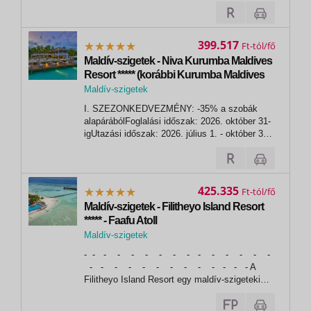
esetén.Utazási időszak: 2026. január 8. -
október 31. közöttA kedvezmény nem
kombinálható más kedvezményekkel! A
kedvezmény a szabad kapacitás
399.517
Ft
függvényében, visszavonásig érvényes!...
Maldív-szigetek - Niva Kurumba Maldives
Resort ***** (korábbi Kurumba Maldives
Resort)
Maldív-szigetek
I. SZEZONKEDVEZMÉNY: -35% a szobák
alapárábólFoglalási időszak: 2026. október 31-
igUtazási időszak: 2026. július 1. - október 31.
között- A kedvezmény a pótágy árából is
levonásra kerül.- A kedvezmény nem
kombinálható más kedvezményekkel! VAGY I.
ÉTKEZÉSI KEDVEZMÉNY: bármely
425.335
Ft
szobatípus esetén...
Maldív-szigetek - Filitheyo Island Resort
***** - Faafu Atoll
Maldív-szigetek
, Faafu Atoll
- - - - - - - - - - - - - - -
- - - - - - - - - - - - - A
Filitheyo Island Resort egy maldív-szigeteki
búvárparadicsom, mely a Faafu Atollon
található és kényelmes villákkal, továbbá