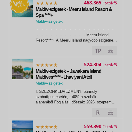
468.365
Ft
Maldív-szigetek - Meeru Island Resort &
Spa ****+
Maldív-szigetek
, Meeru Island resort
- - - - - - - - - - - - - - - - -
- - - - - - - - - - - Meeru Island
Resort****+ A Meeru Island nagyobb szigetnek
számít az 1,2 km hosszúságával és 350 m
szélességével. A kókuszpálmákkal és
vakítóan fehér homokkal borított,
paradicsomi...
524.304
Ft
Maldív-szigetek – Jawakara Island
Maldives***** - Lhaviyani Atoll
Maldív-szigetek
I. SZEZONKEDVEZMÉNY: bármely
szobatípus esetén, - 40% a szobák
alapárából Foglalási időszak: 2026. szeptember
30-igUtazási időszak: 2026. augusztus 1. -
2026. december 26. - A kedvezmény a pótágy
árából is levonásra kerül,- további
kedvezményekkel nem kombinálható. II.
559.390
Ft
SZEZONKEDVEZMÉNY: bármely...