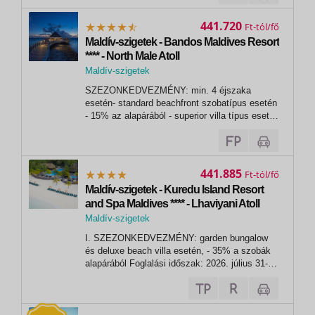
kivételes éttermekkel várja vendégeit....
441.720
Ft
Maldív-szigetek - Bandos Maldives Resort
**** - North Male Atoll
Maldív-szigetek
, Bandos Maldives Resort
SZEZONKEDVEZMÉNY: min. 4 éjszaka
esetén- standard beachfront szobatípus esetén
- 15% az alapárából - superior villa típus esetén
- 20% az alapárából- premium beach villa típus
esetén - 25% az alapárábólFoglalási időszak:
2026. szeptember 30-igUtazási időszak: 2026.
augusztus 1. - október 31. - A...
441.885
Ft
Maldív-szigetek - Kuredu Island Resort
and Spa Maldives **** - Lhaviyani Atoll
Maldív-szigetek
, Lhaviyani Atoll
I. SZEZONKEDVEZMÉNY: garden bungalow
és deluxe beach villa esetén, - 35% a szobák
alapárából Foglalási időszak: 2026. július 31-
igUtazási időszak: 2026. június 1. - december
26. - A kedvezmény a pótágy árából is
levonásra kerül,- további kedvezményekkel
nem kombinálható. VAGY II....