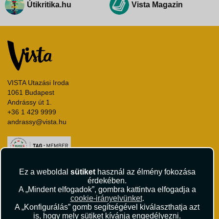
Útikritika.hu
Vista Magazin
VISTA Utazási Iroda
1061 Budapest
Andrássy út 1.
+36 1 429 9999
andrassy@vista.hu
Ez a weboldal
sütiket
használ az élmény fokozása
Repülőjegy foglalás
érdekében.
Utasbiztosítás
A „Mindent elfogadok”, gombra kattintva elfogadja a
cookie-irányelvünket
.
Vízumügyintézés
A „Konfigurálás” gomb segítségével kiválaszthatja azt
Autóbérlés
is, hogy mely sütiket kívánja engedélyezni.