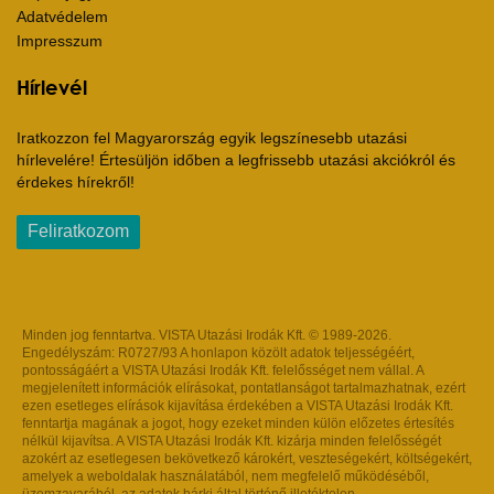
Adatvédelem
Impresszum
Hírlevél
Iratkozzon fel Magyarország egyik legszínesebb utazási
hírlevelére! Értesüljön időben a legfrissebb utazási akciókról és
érdekes hírekről!
Feliratkozom
Minden jog fenntartva. VISTA Utazási Irodák Kft. © 1989-2026.
Engedélyszám: R0727/93 A honlapon közölt adatok teljességéért,
pontosságáért a VISTA Utazási Irodák Kft. felelősséget nem vállal. A
megjelenített információk elírásokat, pontatlanságot tartalmazhatnak, ezért
ezen esetleges elírások kijavítása érdekében a VISTA Utazási Irodák Kft.
fenntartja magának a jogot, hogy ezeket minden külön előzetes értesítés
nélkül kijavítsa. A VISTA Utazási Irodák Kft. kizárja minden felelősségét
azokért az esetlegesen bekövetkező károkért, veszteségekért, költségekért,
amelyek a weboldalak használatából, nem megfelelő működéséből,