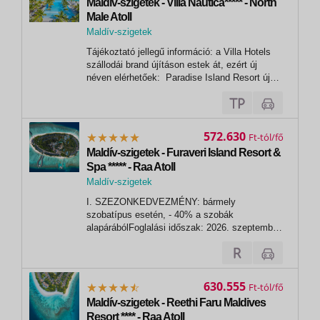
Maldív-szigetek - Villa Nautica***** - North
Male Atoll
Maldív-szigetek
Tájékoztató jellegű információ: a Villa Hotels
szállodái brand újításon estek át, ezért új
néven elérhetőek: Paradise Island Resort új
neve: Villa Nautica. - - - - - - - -
- - - - - - - - - - - - - -
- - - - -...
572.630
Ft
Maldív-szigetek - Furaveri Island Resort &
Spa ***** - Raa Atoll
Maldív-szigetek
I. SZEZONKEDVEZMÉNY: bármely
szobatípus esetén, - 40% a szobák
alapárábólFoglalási időszak: 2026. szeptember
30-igUtazási időszak: 2026. július 1. -
december 23.- A kedvezmény a pótágy árából
is levonásra kerül,- további kedvezményekkel
nem kombinálható. VAGY KEDVEZMÉNY:
630.555
Ft
ingyenes szoba...
Maldív-szigetek - Reethi Faru Maldives
Resort **** - Raa Atoll