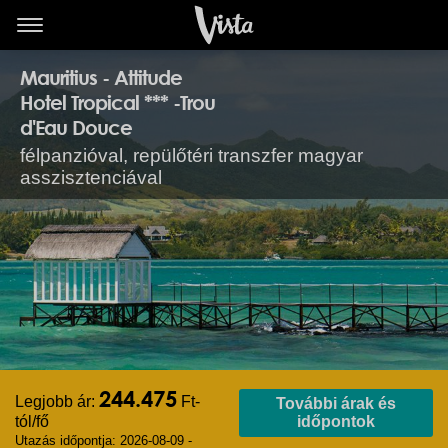
Mauritius - Attitude
Hotel Tropical *** -Trou
d'Eau Douce
félpanzióval, repülőtéri transzfer magyar
asszisztenciával
244.475
Legjobb ár:
Ft-
További árak és
tól/fő
időpontok
Utazás időpontja: 2026-08-09 -