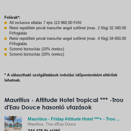
Felárak*:
All inclusive ellátás 7 éjre 113 960,00 Ft/fő
Retúr repülőtéri privát transzfer angol sofőrrel (max. 2 főig) 32 340,00
Ft/foglalás
Retúr repülőtéri privát transzfer angol sofőrrel (max. 4 főig) 34 650,00
Ft/foglalás
Sztornó biztosítás (10% önrész)
Sztornó biztosítás (20% önrész)
* A választható szolgáltatások indulási időpontonként eltérőek
lehetnek.
Mauritius - Attitude Hotel Tropical *** -Trou
d'Eau Douce hasonló utazások
Mauritius - Friday Attitude Hotel ***+ - Trou d'Eau Douce
Mauritius, Trou d'Eau Douce
244.475 Ft-tól/fő