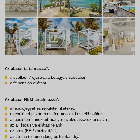
Az alapár tartalmazza*:
a szállást 7 éjszakára kétágyas szobában,
a félpanziós ellátást,
Az alapár NEM tartalmazza*:
a repülőjegyet és repülőtéri illetéket,
a repülőtéri privát transzfert angolul beszélő sofőrrel
a repülőtéri transzfert magyar nyelvű asszisztenciával,
az all inclusive ellátás felárát,
az utas (BBP) biztosítást,
a sztornó (útlemondási) biztosítás díját.