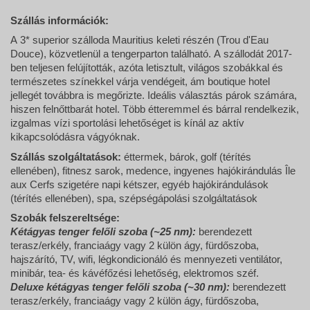
Szállás információk:
A 3* superior szálloda Mauritius keleti részén (
Trou d'Eau
Douce
), közvetlenül a tengerparton található. A szállodát 2017-
ben teljesen felújították, azóta letisztult, világos szobákkal és
természetes színekkel várja vendégeit, ám boutique hotel
jellegét továbbra is megőrizte. Ideális választás párok számára,
hiszen felnőttbarát hotel. Több étteremmel és bárral rendelkezik,
izgalmas vízi sportolási lehetőséget is kínál az aktív
kikapcsolódásra vágyóknak.
Szállás szolgáltatások:
éttermek, bárok, golf (térítés
ellenében), fitnesz sarok, medence, ingyenes hajókirándulás Île
aux Cerfs szigetére napi kétszer, egyéb hajókirándulások
(térítés ellenében), spa, szépségápolási szolgáltatások
Szobák felszereltsége:
Kétágyas tenger felőli szoba (~25 nm):
berendezett
terasz/erkély, franciaágy vagy 2 külön ágy, fürdőszoba,
hajszárító, TV, wifi, légkondicionáló és mennyezeti ventilátor,
minibár, tea- és kávéfőzési lehetőség, elektromos széf.
Deluxe kétágyas tenger felőli szoba (~30 nm):
berendezett
terasz/erkély, franciaágy vagy 2 külön ágy, fürdőszoba,