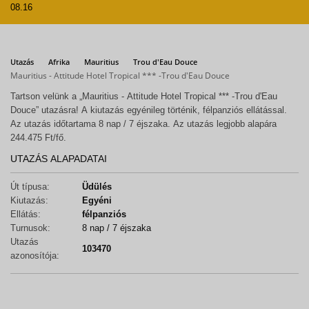
08.16
Utazás
Afrika
Mauritius
Trou d'Eau Douce
Mauritius - Attitude Hotel Tropical *** -Trou d'Eau Douce
Tartson velünk a „Mauritius - Attitude Hotel Tropical *** -Trou d'Eau
Douce” utazásra! A kiutazás egyénileg történik, félpanziós ellátással.
Az utazás időtartama 8 nap / 7 éjszaka. Az utazás legjobb alapára
244.475 Ft/fő.
UTAZÁS ALAPADATAI
Út típusa:
Üdülés
Kiutazás:
Egyéni
Ellátás:
félpanziós
Turnusok:
8 nap / 7 éjszaka
Utazás
103470
azonosítója: