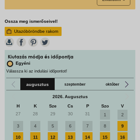
Ossza meg ismerőseivel!
Utazóböröndbe rakom
W
Kiutazás módja és időpontja
Egyéni
Válassza ki az indulási időpontot!
augusztus
szeptember
október
2026. Augusztus
H
K
Sze
Cs
P
Szo
V
27
28
29
30
31
1
2
3
4
5
6
7
8
9
10
11
12
13
14
15
16