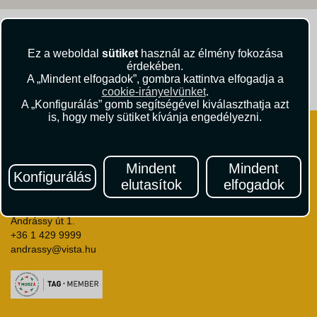
Kövessen minket!
Ez a weboldal
sütiket
használ az élmény fokozása
érdekében.
A „Mindent elfogadok”, gombra kattintva elfogadja a
Útikritika.hu
Vista Magazin
cookie-irányelvünket
.
A „Konfigurálás” gomb segítségével kiválaszthatja azt
is, hogy mely sütiket kívánja engedélyezni.
Mindent
Mindent
Konfigurálás
elutasítok
elfogadok
VISTA Utazási Iroda
1061 Budapest
Andrássy út 1.
+36 1 429 9999
andrassy@vista.hu