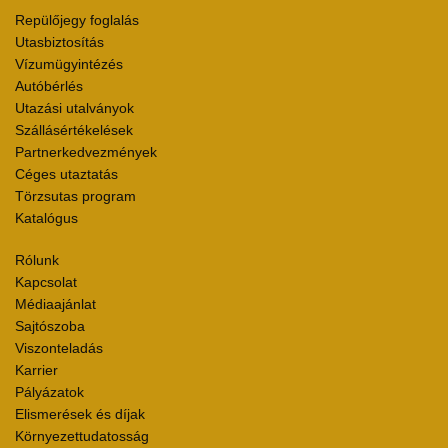
Repülőjegy foglalás
Utasbiztosítás
Vízumügyintézés
Autóbérlés
Utazási utalványok
Szállásértékelések
Partnerkedvezmények
Céges utaztatás
Törzsutas program
Katalógus
Rólunk
Kapcsolat
Médiaajánlat
Sajtószoba
Viszonteladás
Karrier
Pályázatok
Elismerések és díjak
Környezettudatosság