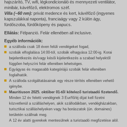
hajszárító, TV, wifi, légkondicionáló és mennyezeti ventilátor,
minibár, kávéfőző, elektromos széf.
Villa (~60 nm):
privát medence és kert, kávéfőző (ingyenes
kapszulákkal naponta), franciaágy vagy 2 külön ágy,
fürdőszoba, fürdőköpeny és papucs.
Ellátás:
Félpanzió. Felár ellenében all inclusive.
Egyéb információk:
a szálloda csak 18 éven felüli vendégeket fogad,
szobák elfoglalása 14:00-tól, szobák elhagyása 12:00-ig. Korai
bejelentkezés és/vagy késői kijelentkezés a szabad helyektől
függően helyszíni felár ellenében lehetséges.
Egyágyas és magasabb kategóriájú szobák felár ellenében
foglalhatók.
A szálloda szolgáltatásainak egy része térítés ellenében vehető
igénybe.
Mauritiuson 2025. október 01-től kötelező turistaadó fizetendő.
Minden 12 év feletti vendégnek 3 Eur/fő/éj díjat kell fizetni
közvetlenül a szálláshelyen, akik szállodákban, vendégházakban,
turisztikai szálláshelyeken vagy ha borászatok (ún. domaines)
területén szállnak meg.
A 12 év alatti gyerekek mentesülnek a turistaadó megfizetése alól.