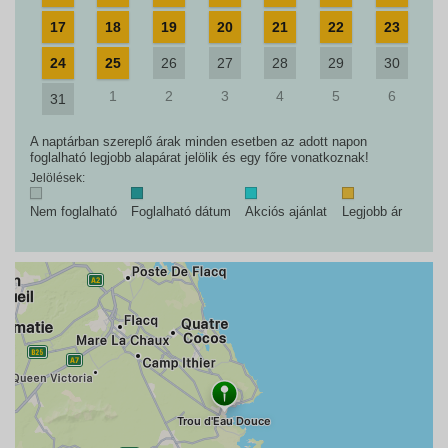
17
18
19
20
21
22
23
24
25
26
27
28
29
30
1
2
3
4
5
6
31
A naptárban szereplő árak minden esetben az adott napon
foglalható legjobb alapárat jelölik és egy főre vonatkoznak!
Jelölések:
Nem foglalható
Foglalható dátum
Akciós ajánlat
Legjobb ár