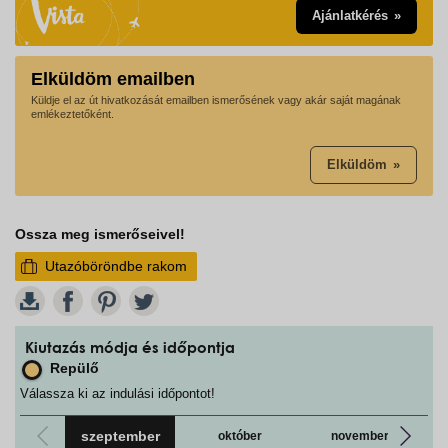
Ajánlatkérés
Elküldöm emailben
Küldje el az út hivatkozását emailben ismerősének vagy akár saját magának
emlékeztetőként.
Elküldöm
Ossza meg ismerőseivel!
Utazóböröndbe rakom
W
Kiutazás módja és időpontja
Repülő
Válassza ki az indulási időpontot!
szeptember
október
november