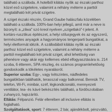
található a szálloda. A hotelből kilátás nyílik az északi parthoz
közel eső szigetekre, valamint a néhány méterre a parttól
megtalálható két privát szigetre.
A sziget északi részén, Grand Gaube halászfalu közelében
található a szálloda. 100%-ban helyi jellegű, amit már a neve is
bizonyít: a „zilwa” szó kreol nyelven „szigetlakó”-t jelent. A
kortárs-rusztikus építészet, a helyi stílusjegyek és az egyszerű,
természetes anyagok a hagyományos tengerparti bungalókat, a
helyi életformát idézik. A szállodából kilátás nyílik az északi
parthoz közel eső szigetekre, valamint a néhány méterre a
parttól megtalálható két privát sziget, ahol lehetőség van
pihenésre vagy akár egy kellemes ebéd elfogyasztására is. 214
szoba, 6 étterem, SPA részleg, és számos programlehetőség
gondoskodik a tökéletes nyaralásról.
Superior szoba
: Egy-, vagy kétszintes, nádfedeles
bungalókban találhatók, terasszal vagy balkonnal. Bennük TV,
telefon, Wi-Fi, minibár, széf, légkondicionáló, mennyezeti
ventilátor, tea- és kávé bekészítés található, a fürdőszobában
zuhanyzó, hajszárító.
Ellátás
: Félpanzió. Felár ellenében all inclusive ellátás is
foglalható.
Szolgáltatások, sport
: 7 étterem, 2 bár, ajándékbolt, pénzváltó,