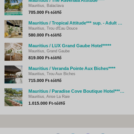
Mauritius / The Ravenala Attitude****
Mauritius, Balaclava
705.000 Ft-tól/fő
Mauritius / Tropical Attitude*** sup. - Adult Only
Mauritius, Trou d'Eau Douce
580.000 Ft-tól/fő
Mauritius / LUX Grand Gaube Hotel*****
Mauritius, Grand Gaube
819.000 Ft-tól/fő
Mauritius / Veranda Pointe Aux Biches****
Mauritius, Trou Aux Biches
715.000 Ft-tól/fő
Mauritius / Paradise Cove Boutique Hotel***** - Adult Only
Mauritius, Anse La Raie
1.015.000 Ft-tól/fő