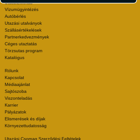
Utasbiztosítás
Vízumügyintézés
Autóbérlés
Utazási utalványok
Szállásértékelések
Partnerkedvezmények
Céges utaztatás
Törzsutas program
Katalógus
Rólunk
Kapcsolat
Médiaajánlat
Sajtószoba
Viszonteladás
Karrier
Pályázatok
Elismerések és díjak
Környezettudatosság
Utazási Csomag Szerződési Feltételek