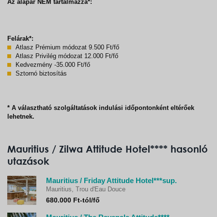
Az alapár NEM tartalmazza*:
Felárak*:
Atlasz Prémium módozat 9.500 Ft/fő
Atlasz Privilég módozat 12.000 Ft/fő
Kedvezmény -35.000 Ft/fő
Sztornó biztosítás
* A választható szolgáltatások indulási időpontonként eltérőek
lehetnek.
Mauritius / Zilwa Attitude Hotel**** hasonló
utazások
Mauritius / Friday Attitude Hotel***sup.
Mauritius, Trou d'Eau Douce
680.000 Ft-tól/fő