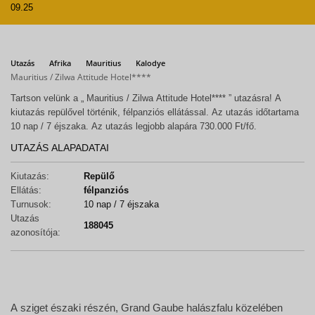
09.25
Utazás
Afrika
Mauritius
Kalodye
Mauritius / Zilwa Attitude Hotel****
Tartson velünk a „ Mauritius / Zilwa Attitude Hotel**** ” utazásra! A
kiutazás repülővel történik, félpanziós ellátással. Az utazás időtartama
10 nap / 7 éjszaka. Az utazás legjobb alapára 730.000 Ft/fő.
UTAZÁS ALAPADATAI
Kiutazás:
Repülő
Ellátás:
félpanziós
Turnusok:
10 nap / 7 éjszaka
Utazás
188045
azonosítója:
A sziget északi részén, Grand Gaube halászfalu közelében