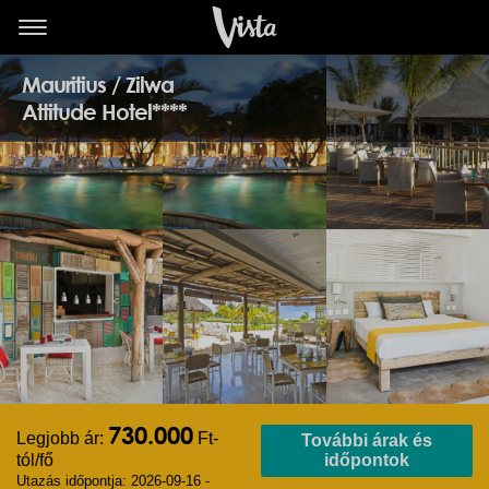
Mauritius / Zilwa
Attitude Hotel****
730.000
Legjobb ár:
Ft-
További árak és
tól/fő
időpontok
Utazás időpontja: 2026-09-16 -