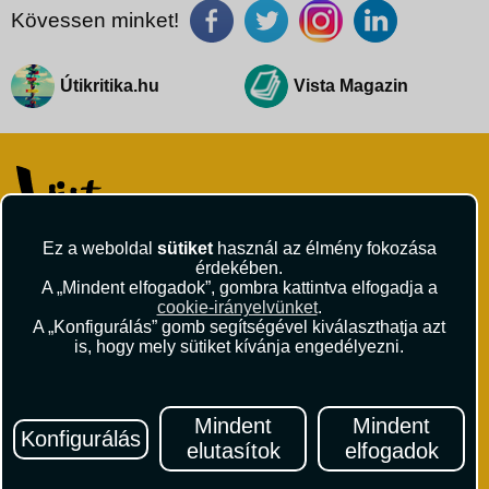
Kövessen minket!
Útikritika.hu
Vista Magazin
Ez a weboldal
sütiket
használ az élmény fokozása
VISTA Utazási Iroda
érdekében.
1061 Budapest
A „Mindent elfogadok”, gombra kattintva elfogadja a
Andrássy út 1.
cookie-irányelvünket
.
+36 1 429 9999
A „Konfigurálás” gomb segítségével kiválaszthatja azt
is, hogy mely sütiket kívánja engedélyezni.
andrassy@vista.hu
Mindent
Mindent
Konfigurálás
elutasítok
elfogadok
Repülőjegy foglalás