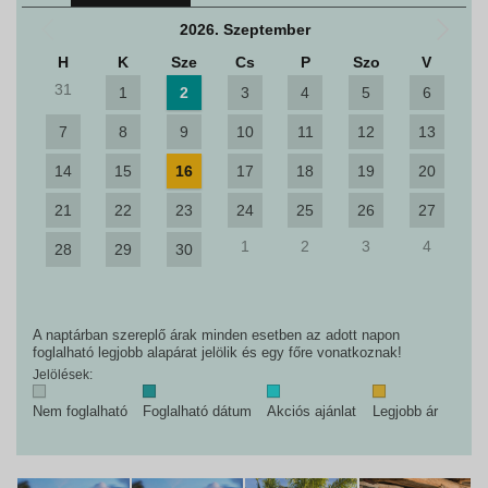
2026. Szeptember
H
K
Sze
Cs
P
Szo
V
31
1
2
3
4
5
6
7
8
9
10
11
12
13
14
15
16
17
18
19
20
21
22
23
24
25
26
27
1
2
3
4
28
29
30
A naptárban szereplő árak minden esetben az adott napon
foglalható legjobb alapárat jelölik és egy főre vonatkoznak!
Jelölések:
Nem foglalható
Foglalható dátum
Akciós ajánlat
Legjobb ár