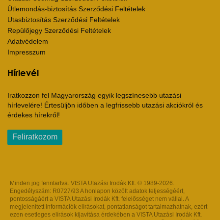
Útlemondás-biztosítás Szerződési Feltételek
Utasbiztosítás Szerződési Feltételek
Repülőjegy Szerződési Feltételek
Adatvédelem
Impresszum
Hírlevél
Iratkozzon fel Magyarország egyik legszínesebb utazási
hírlevelére! Értesüljön időben a legfrissebb utazási akciókról és
érdekes hírekről!
Feliratkozom
Minden jog fenntartva. VISTA Utazási Irodák Kft. © 1989-2026.
Engedélyszám: R0727/93 A honlapon közölt adatok teljességéért,
pontosságáért a VISTA Utazási Irodák Kft. felelősséget nem vállal. A
megjelenített információk elírásokat, pontatlanságot tartalmazhatnak, ezért
ezen esetleges elírások kijavítása érdekében a VISTA Utazási Irodák Kft.