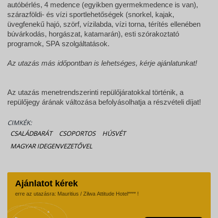
autóbérlés, 4 medence (egyikben gyermekmedence is van),
szárazföldi- és vízi sportlehetőségek (snorkel, kajak,
üvegfenekű hajó, szörf, vízilabda, vízi torna, térítés ellenében
búvárkodás, horgászat, katamarán), esti szórakoztató
programok, SPA szolgáltatások.
Az utazás más időpontban is lehetséges, kérje ajánlatunkat!
Az utazás menetrendszerinti repülőjáratokkal történik, a
repülőjegy árának változása befolyásolhatja a részvételi díjat!
CIMKÉK:
CSALÁDBARÁT
CSOPORTOS
HÚSVÉT
MAGYAR IDEGENVEZETŐVEL
Ajánlatot kérek
erre az utazásra: Mauritius / Zilwa Attitude Hotel**** !