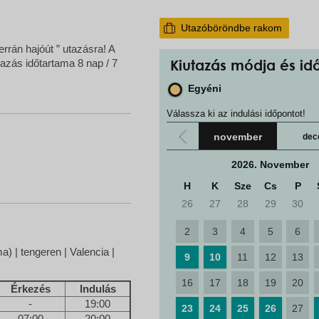
Utazóböröndbe rakom
rán hajóút ” utazásra! A
utazás időtartama 8 nap / 7
Kiutazás módja és id
Egyéni
Válassza ki az indulási időpontot!
november
dec
2026. November
H
K
Sze
Cs
P
26
27
28
29
30
2
3
4
5
6
a) | tengeren | Valencia |
9
10
11
12
13
16
17
18
19
20
Érkezés
Indulás
-
19:00
23
24
25
26
27
07:00
20:00