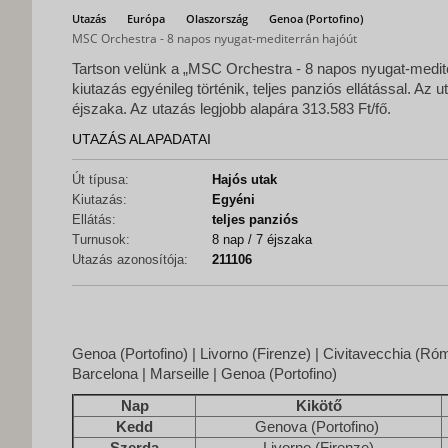
Utazás
Európa
Olaszország
Genoa (Portofino)
MSC Orchestra - 8 napos nyugat-mediterrán hajóút
Tartson velünk a „MSC Orchestra - 8 napos nyugat-mediter
kiutazás egyénileg történik, teljes panziós ellátással. Az 
éjszaka. Az utazás legjobb alapára 313.583 Ft/fő.
UTAZÁS ALAPADATAI
Út típusa:
Hajós utak
Kiutazás:
Egyéni
Ellátás:
teljes panziós
Turnusok:
8 nap / 7 éjszaka
Utazás azonosítója:
211106
Genoa (Portofino) | Livorno (Firenze) | Civitavecchia (Róm
Barcelona | Marseille | Genoa (Portofino)
Nap
Kikötő
Kedd
Genova (Portofino)
Szerda
Livorno (Firenze)