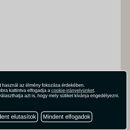
t
használ az élmény fokozása érdekében.
bra kattintva elfogadja a
cookie-irányelvünket
.
álaszthatja azt is, hogy mely sütiket kívánja engedélyezni.
ent elutasítok
Mindent elfogadok