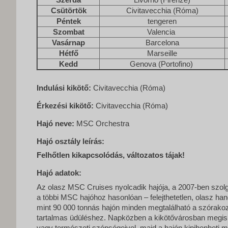
Csütörtök
Civitavecchia (Róma)
Péntek
tengeren
Szombat
Valencia
Vasárnap
Barcelona
Hétfő
Marseille
Kedd
Genova (Portofino)
Indulási kikötő:
Civitavecchia (Róma)
Érkezési kikötő:
Civitavecchia (Róma)
Hajó neve:
MSC Orchestra
Hajó osztály leírás:
Felhőtlen kikapcsolódás, változatos tájak!
Hajó adatok:
Az olasz MSC Cruises nyolcadik hajója, a 2007-ben szolg
a többi MSC hajóhoz hasonlóan – felejthetetlen, olasz hang
mint 90 000 tonnás hajón minden megtalálható a szórakoz
tartalmas üdüléshez. Napközben a kikötővárosban megism
vagy természeti szépségeivel, majd a hajón kipihenheti 