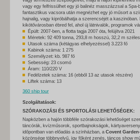
vagy egy felfrissülhet egy jó balinéz masszázzsal a Spa-
fantasztikus vacsora után megnézhet egy jó műsort a szí
hajnalig, vagy kipróbálhatja a szerencséjét a kaszinóban
kikötővárosban ébred fel, ahol új látnivalók, programok vá
Épült: 2007-ben, a flotta tagja 2007 óta, felújítva 2021
Méretek: 92 409 tonna, 293,8 m hosszú, 32,2 m széles
Utasok száma (kétágyas elhelyezéssel) 3.223 fő
Kabinok száma: 1 275
Személyzet: kb. 987 fő
Sebesség: 23 csomó
Áram: 110/220 V
Fedélzetek száma: 16 (ebből 13 az utasok részére)
Liftek száma: 13
360 ship tour
Szolgáltatások:
SZÓRAKOZÁSI ÉS SPORTOLÁSI LEHETŐSÉGEK:
Napközben a hajón többféle szórakozási lehetőséget sze
táncórák, kvízműsorok, sportbajnokságok, kártyaversenye
időpontban van előadás a színházban, a
Covent Garden
közönsége többnyelvű, így főként zenés, táncos show mű