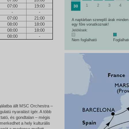
1
2
3
4
07:00
19:00
30
-
-
07:00
21:00
A naptárban szereplő árak minden e
08:00
18:00
egy főre vonatkoznak!
08:00
18:00
Jelölések:
08:00
-
Nem foglalható
Foglalha
álatba állt MSC Orchestra –
ulatú nyaralást ígér. A több
tató, és gondtalan – mégis
erkedhet a hely kulturális
magát a medence mellett,