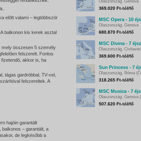
ereltséggel rendelkeznek.
Olaszország, Genova
369.020 Ft-tól/fő
k.
a előtt valami – legtöbbször
MSC Opera - 10 éjs
Olaszország, Genova
680.870 Ft-tól/fő
A balkonon kis kerek asztal
MSC Divina - 7 éjs
n, mely összesen 5 személy
Olaszország, Civitave
felelően felszerelt. Fontos
369.600 Ft-tól/fő
fizetendő, akkor is, ha
Sun Princess - 7 éj
Olaszország, Róma (Ci
, tágas gardróbbal, TV-vel,
318.265 Ft-tól/fő
ajszárítóval felszereltek. A
MSC Musica - 7 éjs
Olaszország, Genova (
507.620 Ft-tól/fő
n hajóin garantált
 balkonos – garantált, a
ásakor, de legkésőbb a