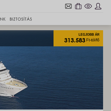
INK
BIZTOSÍTÁS
LEGJOBB ÁR
313.583
Ft-tól/fő