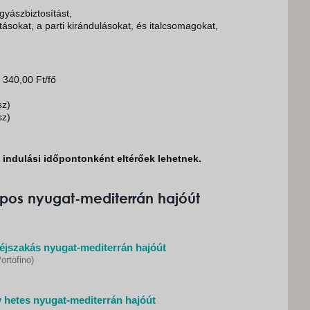
gyászbiztosítást,
tatásokat, a parti kirándulásokat, és italcsomagokat,
 340,00 Ft/fő
sz)
sz)
k indulási időpontonként eltérőek lehetnek.
pos nyugat-mediterrán hajóút
éjszakás nyugat-mediterrán hajóút
ortofino)
 hetes nyugat-mediterrán hajóút