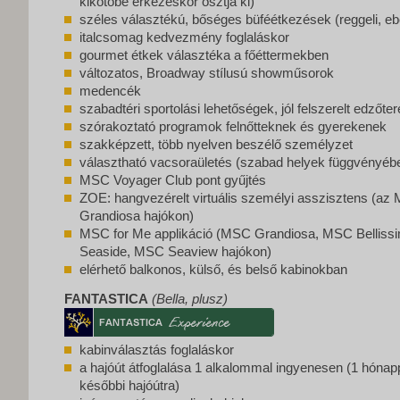
kikötőbe érkezéskor osztja ki)
széles választékú, bőséges büféétkezések (reggeli, e
italcsomag kedvezmény foglaláskor
gourmet étkek választéka a főéttermekben
változatos, Broadway stílusú showműsorok
medencék
szabadtéri sportolási lehetőségek, jól felszerelt edzőte
szórakoztató programok felnőtteknek és gyerekenek
szakképzett, több nyelven beszélő személyzet
választható vacsoraületés (szabad helyek függvényéb
MSC Voyager Club pont gyűjtés
ZOE: hangvezérelt virtuális személyi asszisztens (a
Grandiosa hajókon)
MSC for Me applikáció (MSC Grandiosa, MSC Belliss
Seaside, MSC Seaview hajókon)
elérhető balkonos, külső, és belső kabinokban
FANTASTICA
(Bella, plusz)
kabinválasztás foglaláskor
a hajóút átfoglalása 1 alkalommal ingyenesen (1 hónappa
későbbi hajóútra)