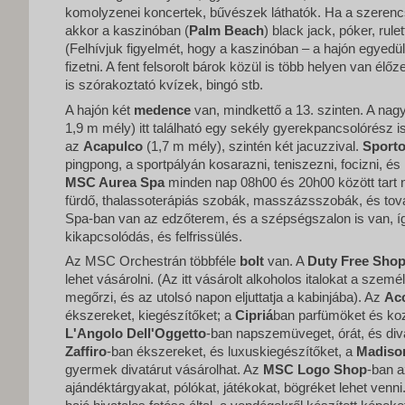
komolyzenei koncertek, bűvészek láthatók. Ha a szerencsé
akkor a kaszinóban (
Palm Beach
) black jack, póker, rule
(Felhívjuk figyelmét, hogy a kaszinóban – a hajón egyedü
fizetni. A fent felsorolt bárok közül is több helyen van élőz
is szórakoztató kvízek, bingó stb.
A hajón két
medence
van, mindkettő a 13. szinten. A nag
1,9 m mély) itt található egy sekély gyerekpancsolórész is
az
Acapulco
(1,7 m mély), szintén két jacuzzival.
Sporto
pingpong, a sportpályán kosarazni, teniszezni, focizni, és 
MSC Aurea Spa
minden nap 08h00 és 20h00 között tart ny
fürdő, thalassoterápiás szobák, masszázsszobák, és továb
Spa-ban van az edzőterem, és a szépségszalon is van, így 
kikapcsolódás, és felfrissülés.
Az MSC Orchestrán többféle
bolt
van. A
Duty Free Sho
lehet vásárolni. (Az itt vásárolt alkoholos italokat a szemé
megőrzi, és az utolsó napon eljuttatja a kabinjába). Az
Ac
ékszereket, kiegészítőket; a
Cipriá
ban parfümöket és ko
L'Angolo Dell'Oggetto
-ban napszemüveget, órát, és div
Zaffiro
-ban ékszereket, és luxuskiegészítőket, a
Madiso
gyermek divatárut vásárolhat. Az
MSC Logo Shop
-ban a
ajándéktárgyakat, pólókat, játékokat, bögréket lehet venni