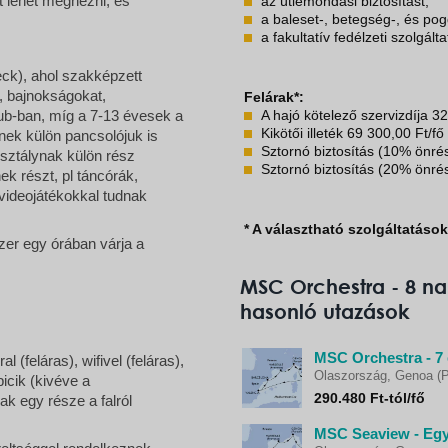
et lehet megnézni, és
az útlemondási biztosítást,
a baleset-, betegség-, és pog
a fakultatív fedélzeti szolgál
eck), ahol szakképzett
, bajnokságokat,
Felárak*:
A hajó kötelező szervizdíja 32
b-ban, míg a 7-13 évesek a
Kikötői illeték 69 300,00 Ft/fő
nek külön pancsolójuk is
Sztornó biztosítás (10% önré
osztálynak külön rész
Sztornó biztosítás (20% önré
k részt, pl táncórák,
 videojátékokkal tudnak
* A választható szolgáltatáso
szer egy órában várja a
MSC Orchestra - 8 na
hasonló utazások
MSC Orchestra - 7 
 (feláras), wifivel (feláras),
Olaszország, Genoa (P
picik (kivéve a
290.480 Ft-tól/fő
ak egy része a falról
MSC Seaview - Egy