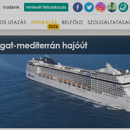
Irodáink
Hírlevél feliratkozás
OS UTAZÁS
NYARALÁS
BELFÖLD
SZOLGÁLTATÁSA
gat-mediterrán hajóút