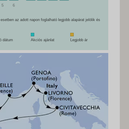
5
6
setben az adott napon foglalható legjobb alapárat jelölik és
tó dátum
Akciós ajánlat
Legjobb ár