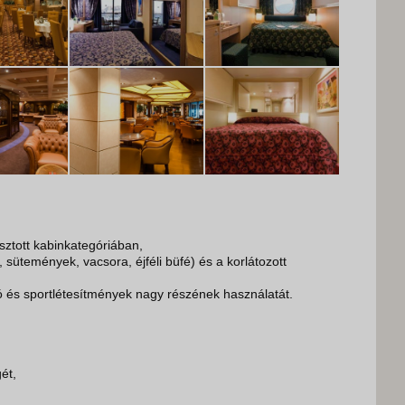
asztott kabinkategóriában,
d, sütemények, vacsora, éjféli büfé) és a korlátozott
tó és sportlétesítmények nagy részének használatát.
ét,