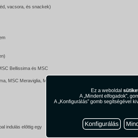
béd, vacsora, és snackek)
rem
en)
z MSC Bellissima és MSC
ima, MSC Meraviglia, MSC
Ez a weboldal
sütike
A „Mindent elfogadok”, gom
A „Konfigurálás” gomb segítségével kiv
Konfigurálás
Mind
l indulás előttig egy