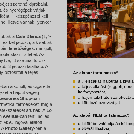
jét szeretné kipróbálni,
tt, és nyerőgépek várják.
liként – készpénzzel kell
ene, illetve vannak ilyenkor
yobbik a
Cala Blanca
(1,7-
, és két jacuzzi, a kisebbik
lási lehetőségek
: minigolf,
röplabdázni is lehet. Az
itva, itt szauna, török-
bi 3 jacuzzi található. A
biztosított a teljes
Az alapár tartalmazza*:
a 7 éjszakás hajóutat a kivál
p
-ban alkoholt, és cigarettát
a teljes ellátást (reggeli, ebé
italfogyasztást,
lyzet a hajóút végéig
a hajón található szórakozta
cessories
Shop
-ban
a kötelező szervizdíjat.
zmetikai termékeket, míg a
atékszereket árulnak. A
Lo
Az alapár NEM tartalmazza*:
n Avenue
-ban férfi, női és
z MSC logóval ellátott
a kikötőbe való eljutás költség
. A
Photo Gallery
-ben a
a kikötői illetéket,