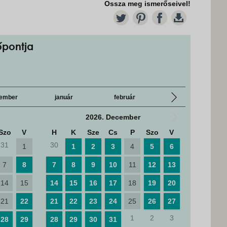
Ossza meg ismerőseivel!
TW
PT
FB
DL
őpontja
ember
január
február
március
2026. December
Szo
V
H
K
Sze
Cs
P
Szo
V
H
K
31
30
28
29
1
1
2
3
4
5
6
7
8
7
8
9
10
11
12
13
4
5
14
15
14
15
16
17
18
19
20
11
12
21
22
21
22
23
24
25
26
27
18
19
1
2
3
28
29
28
29
30
31
25
26