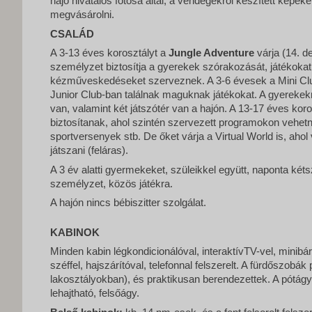
hajó hivatalos fotósa által, a vendégekről készített képek
megvásárolni.
CSALÁD
A 3-13 éves korosztályt a
Jungle Adventure
várja (14. d
személyzet biztosítja a gyerekek szórakozását, játékokat
kézműveskedéseket szerveznek. A 3-6 évesek a Mini Clu
Junior Club-ban találnak maguknak játékokat. A gyerekek
van, valamint két játszótér van a hajón. A 13-17 éves kor
biztosítanak, ahol szintén szervezett programokon vehetne
sportversenyek stb. De őket várja a Virtual World is, ahol
játszani (feláras).
A 3 év alatti gyermekeket, szüleikkel együtt, naponta két
személyzet, közös játékra.
A hajón nincs bébiszitter szolgálat.
KABINOK
Minden kabin légkondicionálóval, interaktívTV-vel, minibárral
széffel, hajszárítóval, telefonnal felszerelt. A fürdőszobák 
lakosztályokban), és praktikusan berendezettek. A pótágy
lehajtható, felsőágy.