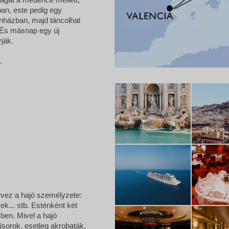
ban, este pedig egy
nházban, majd táncolhat
. És másnap egy új
rják.
.
rvez a hajó személyzete:
k... stb. Esténként két
-ben. Mivel a hajó
sorok, esetleg akrobaták,