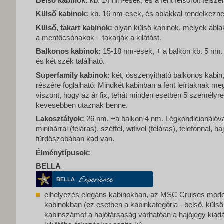
Belső kabinok:
kb. 14 nm-esek, és a fent felsorolt felsz
Külső kabinok:
kb. 16 nm-esek, és ablakkal rendelkezne
Külső, takart kabinok:
olyan külső kabinok, melyek ablak
a mentőcsónakok – takarják a kilátást.
Balkonos kabinok:
15-18 nm-esek, + a balkon kb. 5 nm. 
és két szék található.
Superfamily kabinok:
két, összenyitható balkonos kabi
részére foglalható. Mindkét kabinban a fent leírtaknak meg
viszont, hogy az ár fix, tehát minden esetben 5 személyre 
kevesebben utaznak benne.
Lakosztályok:
26 nm, +a balkon 4 nm. Légkondicionálóval
minibárral (feláras), széffel, wifivel (feláras), telefonnal, h
fürdőszobában kád van.
Élménytípusok:
BELLA
elhelyezés elegáns kabinokban, az MSC Cruises moder
kabinokban (ez esetben a kabinkategória - belső, külső,
kabinszámot a hajótársaság várhatóan a hajójegy kiad