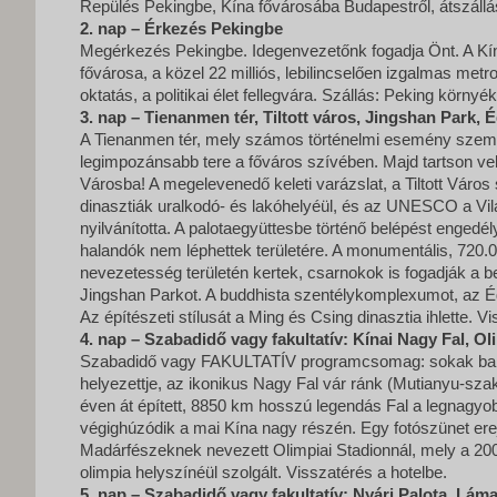
Repülés Pekingbe, Kína fővárosába Budapestről, átszállá
2. nap – Érkezés Pekingbe
Megérkezés Pekingbe. Idegenvezetőnk fogadja Önt. A Kí
fővárosa, a közel 22 milliós, lebilincselően izgalmas met
oktatás, a politikai élet fellegvára. Szállás: Peking környé
3. nap – Tienanmen tér, Tiltott város, Jingshan Park,
A Tienanmen tér, mely számos történelmi esemény szemtan
legimpozánsabb tere a főváros szívében. Majd tartson vel
Városba! A megelevenedő keleti varázslat, a Tiltott Város 
dinasztiák uralkodó- és lakóhelyéül, és az UNESCO a Vi
nyilvánította. A palotaegyüttesbe történő belépést engedé
halandók nem léphettek területére. A monumentális, 720
nevezetesség területén kertek, csarnokok is fogadják a be
Jingshan Parkot. A buddhista szentélykomplexumot, az É
Az építészeti stílusát a Ming és Csing dinasztia ihlette. V
4. nap – Szabadidő vagy fakultatív: Kínai Nagy Fal, Ol
Szabadidő vagy FAKULTATÍV programcsomag: sokak baka
helyezettje, az ikonikus Nagy Fal vár ránk (Mutianyu-sz
éven át épített, 8850 km hosszú legendás Fal a legnagyo
végighúzódik a mai Kína nagy részén. Egy fotószünet ere
Madárfészeknek nevezett Olimpiai Stadionnál, mely a 2008
olimpia helyszínéül szolgált. Visszatérés a hotelbe.
5. nap – Szabadidő vagy fakultatív: Nyári Palota, Lá