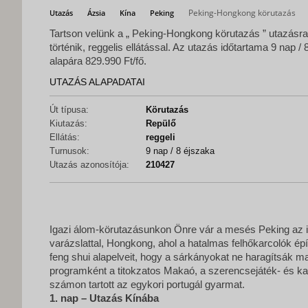
Peking-Hongkong körutazás
Utazás
Ázsia
Kína
Peking
Tartson velünk a „ Peking-Hongkong körutazás ” utazásra!
történik, reggelis ellátással. Az utazás időtartama 9 nap /
alapára 829.990 Ft/fő.
UTAZÁS ALAPADATAI
Út típusa:
Körutazás
Kiutazás:
Repülő
Ellátás:
reggeli
Turnusok:
9 nap / 8 éjszaka
Utazás azonosítója:
210427
Igazi álom-körutazásunkon Önre vár a mesés Peking az ig
varázslattal, Hongkong, ahol a hatalmas felhőkarcolók ép
feng shui alapelveit, hogy a sárkányokat ne haragítsák ma
programként a titokzatos Makaó, a szerencsejáték- és k
számon tartott az egykori portugál gyarmat.
1. nap – Utazás Kínába