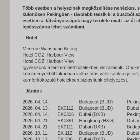
Több esetben a helyszínek megközelítése nehézkes, s a
különösen Pekingben - távolabb teszik ki a buszból az
esetben a látványosságok nagy területe miatt az út id
lépésszámra lehet számítani.
Hotel
Mercure Wanshang Beijing
Hotel COZi Harbour View
Hotel COZi Harbour View
Igyekszünk a fent említett hotelekben elszállásolni Önök
körülményekből fakadóan változtatás válik szükségessé
komfortfokozatú hotelekben biztosítunk elhelyezést.
Járatok
2026. 04. 14.
Budapest (BUD)
Pekin
2026. 04. 13.
EK0112
Budapest (BUD)
Dubai
2026. 04. 14.
EK0306
Dubai (DXB)
Pekin
2026. 04. 21.
EK0381
Hongkong (HKG)
Dubai
2026. 04. 21.
EK0111
Dubai (DXB)
Budap
2026. 10. 11.
EK 112
Budapest (BUD)
Dubai
2026. 10. 12.
EK 306
Dubai (DXB)
Pekin