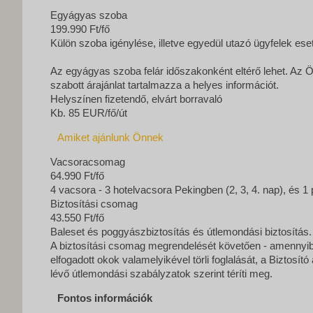
Egyágyas szoba
199.990 Ft/fő
Külön szoba igénylése, illetve egyedül utazó ügyfelek ese
Az egyágyas szoba felár időszakonként eltérő lehet. Az Ö
szabott árajánlat tartalmazza a helyes információt.
Helyszínen fizetendő, elvárt borravaló
Kb. 85 EUR/fő/út
Amiket ajánlunk Önnek
Vacsoracsomag
64.990 Ft/fő
4 vacsora - 3 hotelvacsora Pekingben (2, 3, 4. nap), és 
Biztosítási csomag
43.550 Ft/fő
Baleset és poggyászbiztosítás és útlemondási biztosítás.
A biztosítási csomag megrendelését követően - amennyiben
elfogadott okok valamelyikével törli foglalását, a Biztosí
lévő útlemondási szabályzatok szerint téríti meg.
Fontos információk