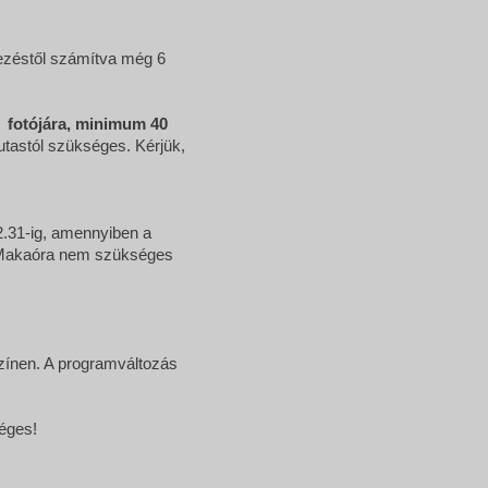
ezéstől számítva még 6
ű fotójára, minimum 40
utastól szükséges. Kérjük,
.31-ig, amennyiben a
 Makaóra nem szükséges
zínen. A programváltozás
séges!