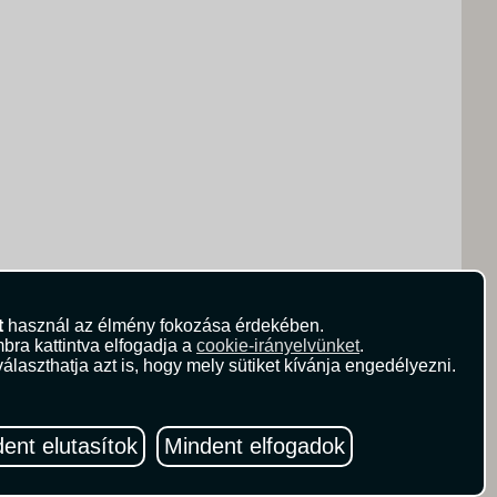
t
használ az élmény fokozása érdekében.
bra kattintva elfogadja a
cookie-irányelvünket
.
álaszthatja azt is, hogy mely sütiket kívánja engedélyezni.
ent elutasítok
Mindent elfogadok