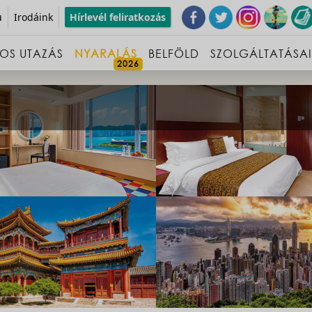
u
Irodáink
Hírlevél feliratkozás
OS UTAZÁS
NYARALÁS
BELFÖLD
SZOLGÁLTATÁSA