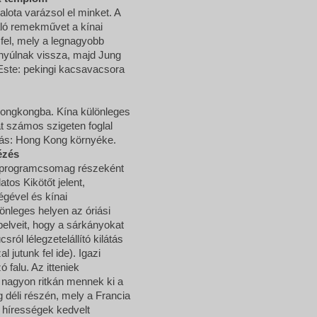
ta varázsol el minket. A
áló remekművet a kínai
 fel, mely a legnagyobb
 nyúlnak vissza, majd Jung
Este: pekingi kacsavacsora
s Hongkongba. Kína különleges
at számos szigeten foglal
llás: Hong Kong környéke.
ézés
V programcsomag részeként
tos Kikötőt jelent,
égével és kínai
önleges helyen az óriási
pelveit, hogy a sárkányokat
ól lélegzetelállító kilátás
jutunk fel ide). Igazi
 falu. Az itteniek
s nagyon ritkán mennek ki a
déli részén, mely a Francia
 hírességek kedvelt