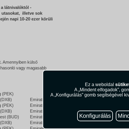
 látnivalóktól -
 utasokat, illetve sok
ején napi 10-20 ezer körüli
et. Amennyiben külső
, hasonló vagy magasabb
Ez a weboldal
sütike
A „Mindent elfogadok”, gom
g (PEK)
A „Konfigurálás” gomb segítségével kiv
 (DXB)
Emirates
g (PEK)
Emirates
 (DXB)
Emirates
Konfigurálás
Mind
est (BUD)
Emirates
 (DXB)
Emirates
g (PEK)
Emirates