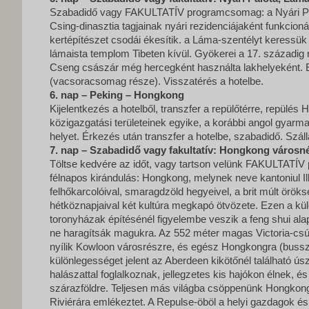
Szabadidő vagy FAKULTATÍV programcsomag: a Nyári Palo
Csing-dinasztia tagjainak nyári rezidenciájaként funkcion
kertépítészet csodái ékesítik. a Láma-szentélyt keressük
lámaista templom Tibeten kívül. Gyökerei a 17. századig
Cseng császár még hercegként használta lakhelyeként. 
(vacsoracsomag része). Visszatérés a hotelbe.
6. nap – Peking – Hongkong
Kijelentkezés a hotelből, transzfer a repülőtérre, repülé
közigazgatási területeinek egyike, a korábbi angol gyarm
helyet. Érkezés után transzfer a hotelbe, szabadidő. Szá
7. nap – Szabadidő vagy fakultatív: Hongkong városn
Töltse kedvére az időt, vagy tartson velünk FAKULTATÍ
félnapos kirándulás: Hongkong, melynek neve kantoniul Illa
felhőkarcolóival, smaragdzöld hegyeivel, a brit múlt öröks
hétköznapjaival két kultúra megkapó ötvözete. Ezen a kül
toronyházak építésénél figyelembe veszik a feng shui ala
ne haragítsák magukra. Az 552 méter magas Victoria-csúcsr
nyílik Kowloon városrészre, és egész Hongkongra (busszal 
különlegességet jelent az Aberdeen kikötőnél található úszó
halászattal foglalkoznak, jellegzetes kis hajókon élnek, é
szárazföldre. Teljesen más világba csöppenünk Hongkong 
Riviérára emlékeztet. A Repulse-öböl a helyi gazdagok és