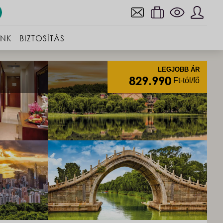
INK
BIZTOSÍTÁS
LEGJOBB ÁR
829.990
Ft-tól/fő