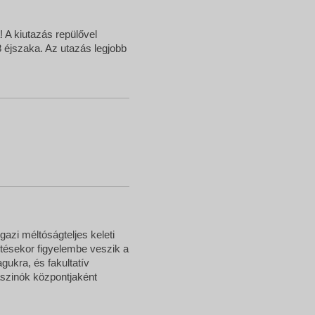
 A kiutazás repülővel
 8 éjszaka. Az utazás legjobb
azi méltóságteljes keleti
ítésekor figyelembe veszik a
gukra, és fakultatív
aszinók központjaként