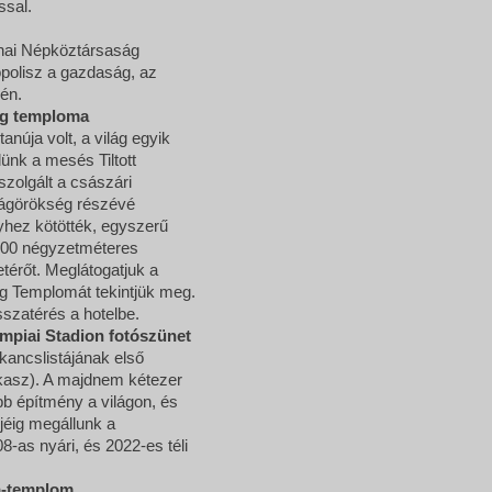
ssal.
nai Népköztársaság
ropolisz a gazdaság, az
kén.
 Ég temploma
úja volt, a világ egyik
ünk a mesés Tiltott
szolgált a császári
lágörökség részévé
lyhez kötötték, egyszerű
.000 négyzetméteres
térőt. Meglátogatjuk a
g Templomát tekintjük meg.
isszatérés a hotelbe.
impiai Stadion fotószünet
ncslistájának első
akasz). A majdnem kétezer
bb építmény a világon, és
jéig megállunk a
-as nyári, és 2022-es téli
ma-templom