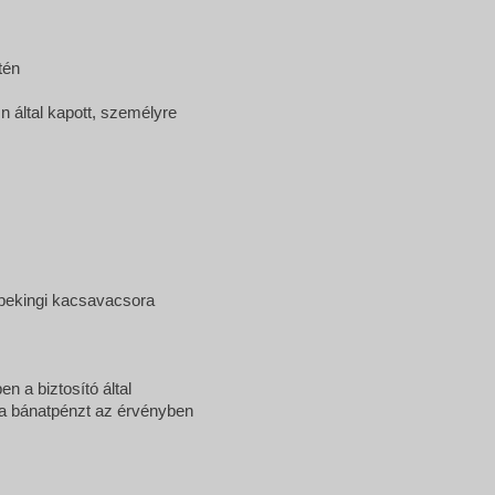
tén
n által kapott, személyre
1 pekingi kacsavacsora
 a biztosító által
tó a bánatpénzt az érvényben