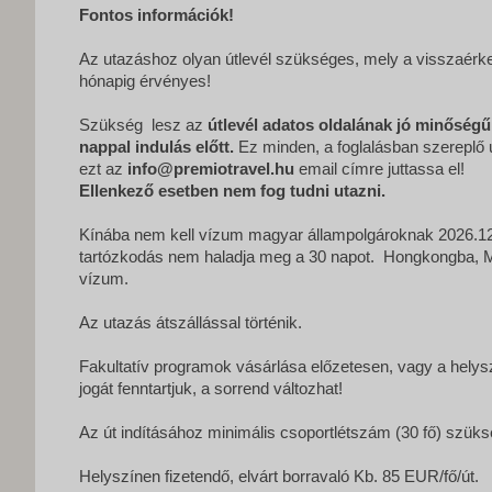
Fontos információk!
Az utazáshoz olyan útlevél szükséges, mely a visszaérk
hónapig érvényes!
Szükség lesz az
útlevél adatos oldalának jó minőség
nappal indulás előtt.
Ez minden, a foglalásban szereplő 
ezt az
info@premiotravel.hu
email címre juttassa el!
Ellenkező esetben nem fog tudni utazni.
Kínába nem kell vízum magyar állampolgároknak 2026.12
tartózkodás nem haladja meg a 30 napot. Hongkongba,
vízum.
Az utazás átszállással történik.
Fakultatív programok vásárlása előzetesen, vagy a helys
jogát fenntartjuk, a sorrend változhat!
Az út indításához minimális csoportlétszám (30 fő) szük
Helyszínen fizetendő, elvárt borravaló Kb. 85 EUR/fő/út.