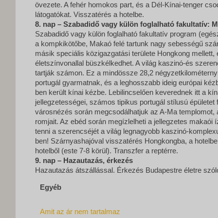
övezete. A fehér homokos part, és a Dél-Kínai-tenger cso
látogatókat. Visszatérés a hotelbe.
8. nap – Szabadidő vagy külön foglalható fakultatív: 
Szabadidő vagy külön foglalható fakultatív program (egés
a kompkikötőbe, Makaó felé tartunk nagy sebességű szá
másik speciális közigazgatási területe Hongkong mellett,
életszínvonallal büszkélkedhet. A világ kaszinó-és szere
tartják számon. Ez a mindössze 28,2 négyzetkilométernyi 
portugál gyarmatnak, és a leghosszabb ideig európai kéz
ben került kínai kézbe. Lebilincselően keverednek itt a kín
jellegzetességei, számos tipikus portugál stílusú épületet 
városnézés során megcsodálhatjuk az A-Ma templomot, 
romjait. Az ebéd során megízlelheti a jellegzetes makaói 
tenni a szerencséjét a világ legnagyobb kaszinó-komple
ben! Szárnyashajóval visszatérés Hongkongba, a hotelbe.
hotelből (este 7-8 körül). Transzfer a reptérre.
9. nap – Hazautazás, érkezés
Hazautazás átszállással. Érkezés Budapestre életre szó
Egyéb
Amit az ár nem tartalmaz