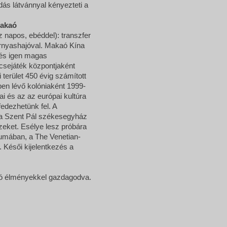
dás látvánnyal kényezteti a
Makaó
z napos, ebéddel): transzfer
rnyashajóval. Makaó Kína
 és igen magas
ncsejáték központjaként
terület 450 évig számított
ben lévő kolóniaként 1999-
ai és az az európai kultúra
fedezhetünk fel. A
a Szent Pál székesegyház
ízeket. Esélye lesz próbára
xumában, a The Venetian-
 Késői kijelentkezés a
ló élményekkel gazdagodva.