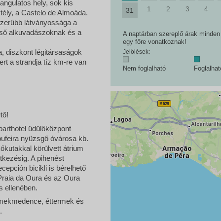
hangulatos hely, sok kis
1
2
3
4
31
tély, a Castelo de Almoáda.
pszerűbb látványossága a
eső alkuvadászoknak és a
A naptárban szereplő árak minden e
egy főre vonatkoznak!
ja, diszkont légitársaságok
Jelölések:
ert a strandja tíz km-re van
Nem foglalható
Foglalha
tő!
parthotel üdülőközpont
bufeira nyüzsgő óvárosa kb.
őkutakkal körülvett átrium
tkezésig. A pihenést
epción bicikli is bérelhető
Praia da Oura és az Oura
s ellenében.
rmekmedence, éttermek és
.