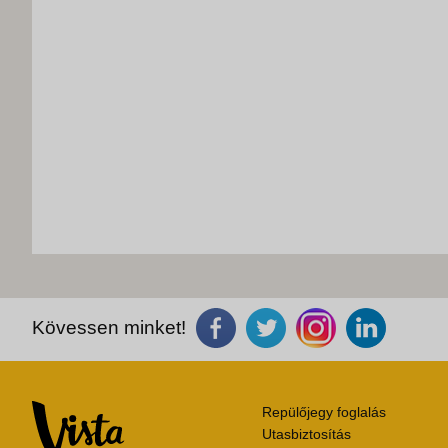
Kövessen minket!
Repülőjegy foglalás
Utasbiztosítás