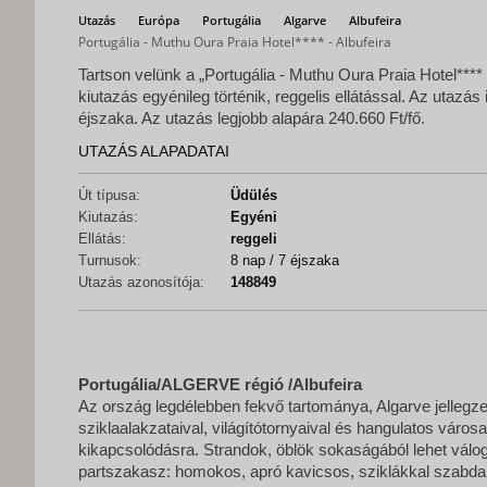
Utazás
Európa
Portugália
Algarve
Albufeira
Portugália - Muthu Oura Praia Hotel**** - Albufeira
Tartson velünk a „Portugália - Muthu Oura Praia Hotel**** -
kiutazás egyénileg történik, reggelis ellátással. Az utazás
éjszaka. Az utazás legjobb alapára 240.660 Ft/fő.
UTAZÁS ALAPADATAI
Út típusa:
Üdülés
Kiutazás:
Egyéni
Ellátás:
reggeli
Turnusok:
8 nap / 7 éjszaka
Utazás azonosítója:
148849
Portugália/ALGERVE régió /Albufeira
Az ország legdélebben fekvő tartománya, Algarve jellegze
sziklaalakzataival, világítótornyaival és hangulatos városa
kikapcsolódásra. Strandok, öblök sokaságából lehet válog
partszakasz: homokos, apró kavicsos, sziklákkal szabdal