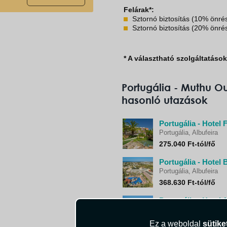
Felárak*:
Sztornó biztosítás (10% önré
Sztornó biztosítás (20% önré
* A választható szolgáltatáso
Portugália - Muthu Ou
hasonló utazások
Portugália - Hotel F
Portugália, Albufeira
275.040 Ft-tól/fő
Portugália - Hotel 
Portugália, Albufeira
368.630 Ft-tól/fő
Portugália - Hotel 
Portugália, Quarteira
171.900 Ft-tól/fő
Ez a weboldal
sütike