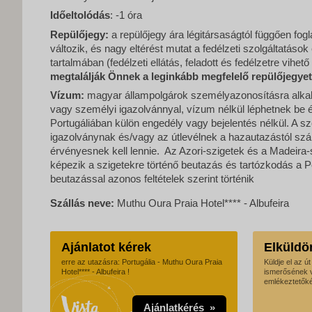
Időeltolódás
: -1 óra
Repülőjegy:
a repülőjegy ára légitársaságtól függően fog
változik, és nagy eltérést mutat a fedélzeti szolgáltatások
tartalmában (fedélzeti ellátás, feladott és fedélzetre vihet
megtalálják Önnek a leginkább megfelelő repülőjegye
Vízum:
magyar állampolgárok személyazonosításra alkalm
vagy személyi igazolvánnyal, vízum nélkül léphetnek be 
Portugáliában külön engedély vagy bejelentés nélkül. A 
igazolványnak és/vagy az útlevélnek a hazautazástól szám
érvényesnek kell lennie. Az Azori-szigetek és a Madeira-
képezik a szigetekre történő beutazás és tartózkodás a P
beutazással azonos feltételek szerint történik
Szállás neve:
Muthu Oura Praia Hotel**** - Albufeira
Ajánlatot kérek
Elküldö
erre az utazásra: Portugália - Muthu Oura Praia
Küldje el az ú
Hotel**** - Albufeira !
ismerősének 
emlékeztetőké
Ajánlatkérés