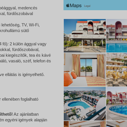
napéággyal, medencés
kkal, fürdőszobával
 lehetőség, TV, Wi-Fi,
ikrohullámú sütő
4 fő)
:
2 külön ággyal vagy
okkal, fürdőszobával,
bai kiegészítők, tea és kávé
áló, vasaló, széf, telefon és
ve ellátás is igényelhető.
 ellenében foglalható
íthető!
Az ajánlatban
tén egyéni igények alapján