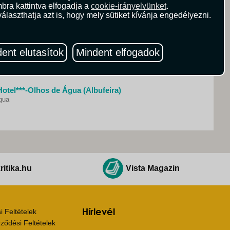
bra kattintva elfogadja a
cookie-irányelvünket
.
Portugália - Ukino Terrace Algarve Concept Hotel *** - Armacao de Pera, Algarve
álaszthatja azt is, hogy mely sütiket kívánja engedélyezni.
ent elutasítok
Mindent elfogadok
Portugália - Pestana Viking Beach & Spa Resort **** - Armacao de Pera
e Pera
otel***-Olhos de Água (Albufeira)
gua
ritika.hu
Vista Magazin
Hírlevél
 Feltételek
ződési Feltételek