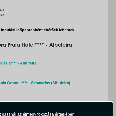
sz)
sz)
k indulási időpontonként eltérőek lehetnek.
ra Praia Hotel**** - Albufeira
alésia**** - Albufeira
Baía Grande **** - Sesmarias (Albufeira)
Atismar *** - Quarteira, Algarve
t
használ az élmény fokozása érdekében.