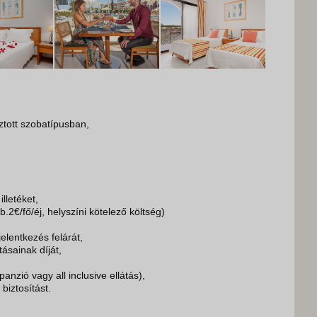
sztott szobatípusban,
illetéket,
b.2€/fő/éj, helyszíni kötelező költség)
jelentkezés felárát,
tásainak díját,
panzió vagy all inclusive ellátás),
biztosítást.