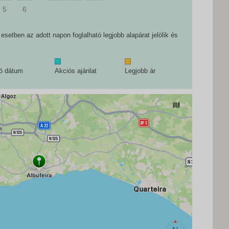
5
6
setben az adott napon foglalható legjobb alapárat jelölik és
tó dátum
Akciós ajánlat
Legjobb ár