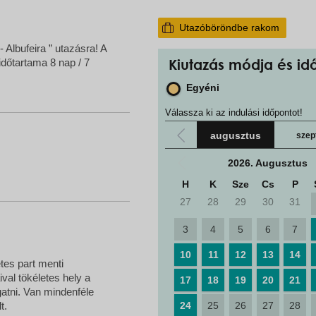
Utazóböröndbe rakom
 Albufeira ” utazásra! A
 időtartama 8 nap / 7
Kiutazás módja és id
Egyéni
Válassza ki az indulási időpontot!
augusztus
szep
2026. Augusztus
H
K
Sze
Cs
P
27
28
29
30
31
3
4
5
6
7
10
11
12
13
14
tes part menti
ival tökéletes hely a
17
18
19
20
21
atni. Van mindenféle
t.
24
25
26
27
28