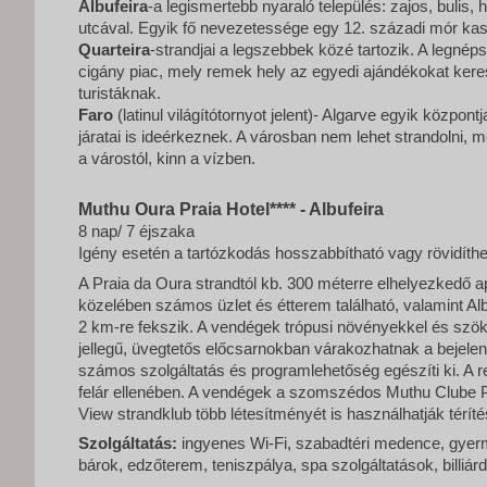
Albufeira
-a legismertebb nyaraló település: zajos, bulis, 
utcával. Egyik fő nevezetessége egy 12. századi mór kas
Quarteira
-strandjai a legszebbek közé tartozik. A legné
cigány piac, mely remek hely az egyedi ajándékokat ker
turistáknak.
Faro
(latinul világítótornyot jelent)- Algarve egyik központ
járatai is ideérkeznek. A városban nem lehet strandolni, m
a várostól, kinn a vízben.
Muthu Oura Praia Hotel**** - Albufeira
8 nap/ 7 éjszaka
Igény esetén a tartózkodás hosszabbítható vagy rövidíthe
A Praia da Oura strandtól kb. 300 méterre elhelyezkedő a
közelében számos üzlet és étterem található, valamint Al
2 km-re fekszik. A vendégek trópusi növényekkel és szök
jellegű, üvegtetős előcsarnokban várakozhatnak a bejelen
számos szolgáltatás és programlehetőség egészíti ki. A rec
felár ellenében. A vendégek a szomszédos Muthu Clube 
View strandklub több létesítményét is használhatják téríté
Szolgáltatás:
ingyenes Wi-Fi, szabadtéri medence, gye
bárok, edzőterem, teniszpálya, spa szolgáltatások, billiárd