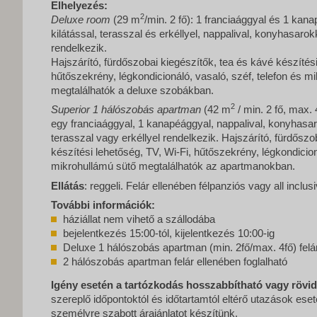
Elhelyezés:
2
Deluxe room
(29 m
/min. 2 fő): 1 franciaággyal és 1 ka
kilátással, terasszal és erkéllyel, nappalival, konyhasaro
rendelkezik.
Hajszárító, fürdőszobai kiegészítők, tea és kávé készítési
hűtőszekrény, légkondicionáló, vasaló, széf, telefon és m
megtalálhatók a deluxe szobákban.
2
Superior 1 hálószobás apartman
(42 m
/ min. 2 fő, max. 
egy franciaággyal, 1 kanapéággyal, nappalival, konyhasar
terasszal vagy erkéllyel rendelkezik. Hajszárító, fürdőszo
készítési lehetőség, TV, Wi-Fi, hűtőszekrény, légkondicion
mikrohullámú sütő megtalálhatók az apartmanokban.
Ellátás
: reggeli. Felár ellenében félpanziós vagy all inclusi
További információk:
háziállat nem vihető a szállodába
bejelentkezés 15:00-tól, kijelentkezés 10:00-ig
Deluxe 1 hálószobás apartman (min. 2fő/max. 4fő) felár
2 hálószobás apartman felár ellenében foglalható
Igény esetén a tartózkodás hosszabbítható vagy rövid
szereplő időpontoktól és időtartamtól eltérő utazások ese
személyre szabott árajánlatot készítünk.