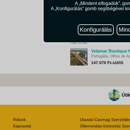
A „Mindent elfogadok”, gom
A „Konfigurálás” gomb segítségével kiv
Portugália
181.450 Ft-tól/fő
Konfigurálás
Mind
Portugália, Armacao d
129.880 Ft-tól/fő
Velamar Boutique H
Portugália, Olhos de Á
147.070 Ft-tól/fő
Útik
Rólunk
Utazási Csomag Szerződési
Kapcsolat
Útlemondás-biztosítás Szer