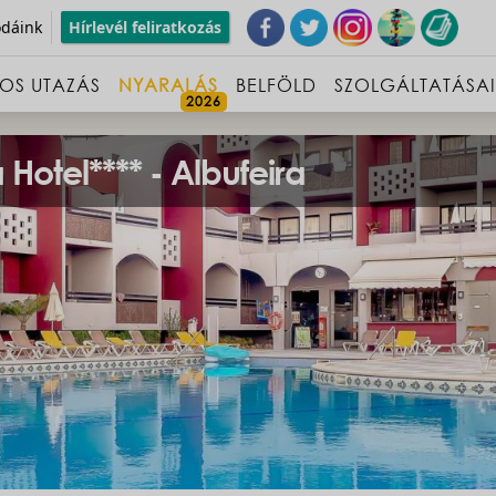
odáink
Hírlevél feliratkozás
OS UTAZÁS
NYARALÁS
BELFÖLD
SZOLGÁLTATÁSA
Hotel**** - Albufeira