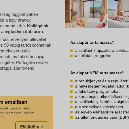
laltság függvényében
 és a jegy árának
ő csomag stb.).
Kollégáink
t a legkedvezőbb áron.
as, érvényes útlevéllel
Az alapár tartalmazza*:
és 90 napig tartózkodhatnak
a szállást 7 éjszakára a vála
személyazonosító
az ellátást reggelivel.
ított további 6 hónapig
szigetek Portugália részét
ortugáliába történő
Az alapár NEM tartalmazza*:
a repülőjegyet és a repülőtéri 
a helyi idegenforgalmi adót (k
a fakultatív programokat,
a korai bejelentkezés/késői ki
m emailben
a szálláshely fizetős szolgálta
a a személyes költségeket,
t hivatkozását emailben
az egyéb ellátások felárát (fél
vagy akár saját magának
nt.
az útlemondási és utas (BBP) 
Elküldöm