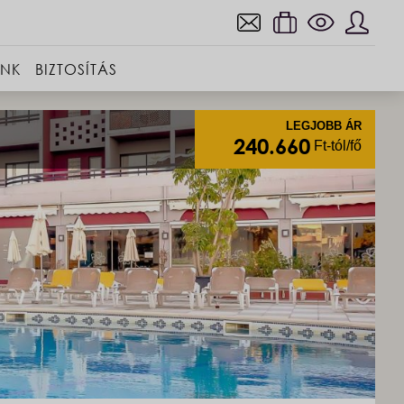
INK
BIZTOSÍTÁS
LEGJOBB ÁR
240.660
Ft-tól/fő