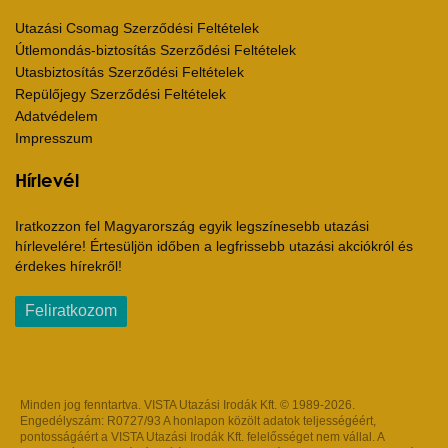
Utazási Csomag Szerződési Feltételek
Útlemondás-biztosítás Szerződési Feltételek
Utasbiztosítás Szerződési Feltételek
Repülőjegy Szerződési Feltételek
Adatvédelem
Impresszum
Hírlevél
Iratkozzon fel Magyarország egyik legszínesebb utazási
hírlevelére! Értesüljön időben a legfrissebb utazási akciókról és
érdekes hírekről!
Feliratkozom
Minden jog fenntartva. VISTA Utazási Irodák Kft. © 1989-2026.
Engedélyszám: R0727/93 A honlapon közölt adatok teljességéért,
pontosságáért a VISTA Utazási Irodák Kft. felelősséget nem vállal. A