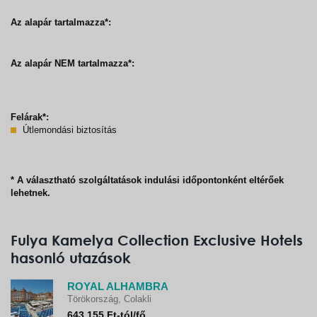
Az alapár tartalmazza*:
Az alapár NEM tartalmazza*:
Felárak*:
Útlemondási biztosítás
* A választható szolgáltatások indulási időpontonként eltérőek
lehetnek.
Fulya Kamelya Collection Exclusive Hotels
hasonló utazások
ROYAL ALHAMBRA
Törökország, Colakli
643.155 Ft-tól/fő