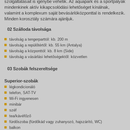
szolgáltatásait is igénybe vehetik. Az aquapark és a sportpályák
mindenkinek aktív kikapcsolódási lehetőséget kínálnak,
valamint a komplexum saját bevásárlóközponttal is rendelkezik.
Minden korosztály számára ajánljuk.
02 Szálloda távolsága
távolság a tengerparttól: kb. 200 m
távolság a repülőtértől: kb. 55 km (Antalya)
távolság a központtól: kb. 8 km (Side)
távolság a vásárlási lehetőségektől: közvetlen
03 Szobák felszereltsége
Superior-szobák
légkondicionáló
telefon, SAT-TV
Wi-Fi ingyenesen
minibár
széf
tea/kávéfőző
fürdőszoba (fürdőkád vagy zuhanyozó, hajszárító, WC)
balkon