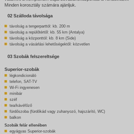
Minden korosztály számára ajánljuk.
02 Szálloda távolsága
távolság a tengerparttól: kb. 200 m
távolság a repülőtértől: kb. 55 km (Antalya)
távolság a központtól: kb. 8 km (Side)
távolság a vásárlási lehetőségektől: közvetlen
03 Szobák felszereltsége
Superior-szobák
légkondicionáló
telefon, SAT-TV
Wi-Fi ingyenesen
minibár
széf
tea/kávéfőző
fürdőszoba (fürdőkád vagy zuhanyozó, hajszárító, WC)
balkon
Szobák felár ellenében
egyágyas Superior-szobák