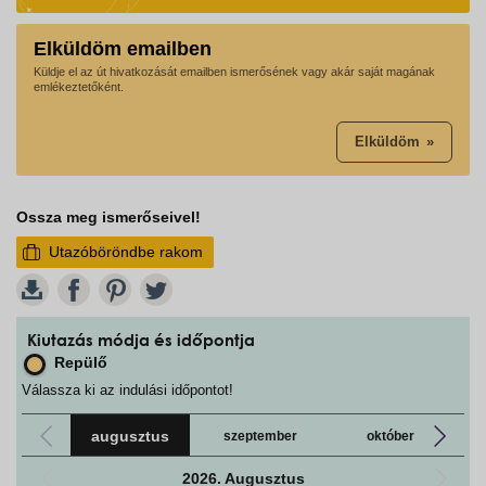
Elküldöm emailben
Küldje el az út hivatkozását emailben ismerősének vagy akár saját magának
emlékeztetőként.
Elküldöm
Ossza meg ismerőseivel!
Utazóböröndbe rakom
W
Kiutazás módja és időpontja
Repülő
Válassza ki az indulási időpontot!
augusztus
szeptember
október
2026. Augusztus