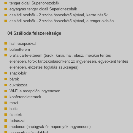
tenger oldali Superior-szobák
egyágyas tenger oldali Superior-szobák
családi szobák - 2 szoba összekötő ajtóval, kertre nézők
családi szobák - 2 szoba összekötő ajtóval, a tenger oldalán
04 Szálloda felszereltsége
hall recepcióval
büféétterem
5 a'la carte-étterem (török, kínai, hal, olasz, mexikói térítés
ellenében, török tartózkodásonként 1x ingyenesen, egyébként térítés
ellenében, előzetes foglalás szükséges)
snack-bár
bárok
cukrászda
Wi-Fi a recepción ingyenesen
konferenciatermek
mozi
butik
üzletek
fodrászat
medence (napágyak és napernyők ingyenesen)
aquapark csúszdákkal