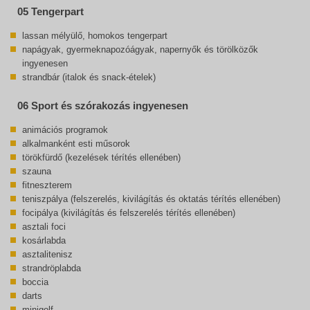
05 Tengerpart
lassan mélyülő, homokos tengerpart
napágyak, gyermeknapozóágyak, napernyők és törölközők
ingyenesen
strandbár (italok és snack-ételek)
06 Sport és szórakozás ingyenesen
animációs programok
alkalmanként esti műsorok
törökfürdő (kezelések térítés ellenében)
szauna
fitneszterem
teniszpálya (felszerelés, kivilágítás és oktatás térítés ellenében)
focipálya (kivilágítás és felszerelés térítés ellenében)
asztali foci
kosárlabda
asztalitenisz
strandröplabda
boccia
darts
minigolf