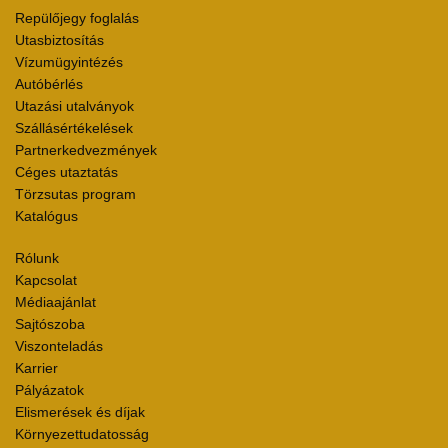
Repülőjegy foglalás
Utasbiztosítás
Vízumügyintézés
Autóbérlés
Utazási utalványok
Szállásértékelések
Partnerkedvezmények
Céges utaztatás
Törzsutas program
Katalógus
Rólunk
Kapcsolat
Médiaajánlat
Sajtószoba
Viszonteladás
Karrier
Pályázatok
Elismerések és díjak
Környezettudatosság