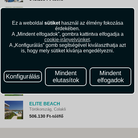
Club Grand Side
Törökország, Colakli
590.625 Ft-tól/fő
Ez a weboldal
sütiket
használ az élmény fokozása
érdekében.
Selin Kamelya Collection Exclusive Hotels
A „Mindent elfogadok”, gombra kattintva elfogadja a
Törökország, Colakli
cookie-irányelvünket
.
A „Konfigurálás” gomb segítségével kiválaszthatja azt
637.065 Ft-tól/fő
is, hogy mely sütiket kívánja engedélyezni.
DIAMOND DELUXE HOTEL
Törökország, Colakli
555.300 Ft-tól/fő
Mindent
Mindent
Konfigurálás
elutasítok
elfogadok
DIAMOND EXCELLENCE RESORT & SPA (EX. CRYSTAL PALACE)
Törökország, Colakli
433.580 Ft-tól/fő
ELITE BEACH
Törökország, Colakli
506.130 Ft-tól/fő