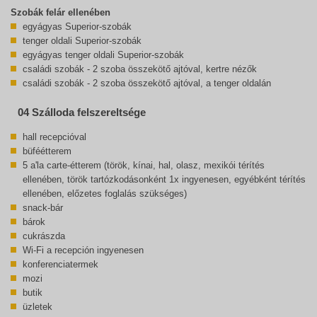
Szobák felár ellenében
egyágyas Superior-szobák
tenger oldali Superior-szobák
egyágyas tenger oldali Superior-szobák
családi szobák - 2 szoba összekötő ajtóval, kertre nézők
családi szobák - 2 szoba összekötő ajtóval, a tenger oldalán
04 Szálloda felszereltsége
hall recepcióval
büféétterem
5 a'la carte-étterem (török, kínai, hal, olasz, mexikói térítés
ellenében, török tartózkodásonként 1x ingyenesen, egyébként térítés
ellenében, előzetes foglalás szükséges)
snack-bár
bárok
cukrászda
Wi-Fi a recepción ingyenesen
konferenciatermek
mozi
butik
üzletek