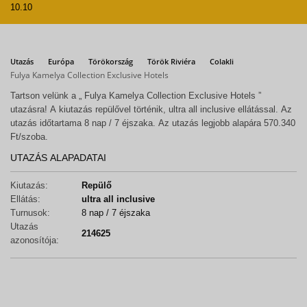
10.10
Utazás
Európa
Törökország
Török Riviéra
Colakli
Fulya Kamelya Collection Exclusive Hotels
Tartson velünk a „ Fulya Kamelya Collection Exclusive Hotels ”
utazásra! A kiutazás repülővel történik, ultra all inclusive ellátással. Az
utazás időtartama 8 nap / 7 éjszaka. Az utazás legjobb alapára 570.340
Ft/szoba.
UTAZÁS ALAPADATAI
Kiutazás:
Repülő
Ellátás:
ultra all inclusive
Turnusok:
8 nap / 7 éjszaka
Utazás
214625
azonosítója: