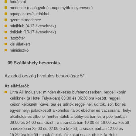
fodrászat
medence (napágyak és napernyők ingyenesen)
aquapark csúszdákkal
gyermekmedence
miniklub (4-12 éveseknek)
tiniklub (13-17 éveseknek)
játszótér
kis állatkert
minidiszkó
09 Szálláshely besorolás
Az adott ország hivatalos besorolása: 5*.
Az ellátásról:
Ultra All Inclusive: minden étkezés büférendszerben, reggeli korán
kelőknek (a Hotel Fulya-ban) 03:30 és 06:30 óra között, reggeli
későn kelőknek, kávé, tea és üdítők reggelinél, üdítők, sör, bor és
egyes helyi palackozott alkoholos italok ebédnél és vacsoránál, helyi
alkoholos és alkoholmentes italok a lobby-bárban és a pool-bárban
09:00 és 24:00 óra között, a strandbárban 10:00 és 18:00 óra között,
a diszkóban 23:00 és 02:00 óra között, a snack-bárban 12:00 és
15:30 óra között snack-ételek, éjszakai snack-ételek (a Hotel