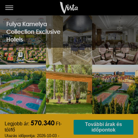
Fulya Kamelya
Collection Exclusive
Hotels
570.340
Legjobb ár:
Ft-
További árak és
tól/fő
időpontok
Utazás időpontja: 2026-10-03 -