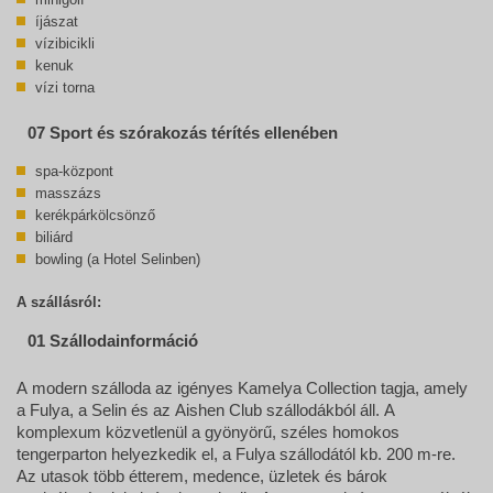
íjászat
vízibicikli
kenuk
vízi torna
07 Sport és szórakozás térítés ellenében
spa-központ
masszázs
kerékpárkölcsönző
biliárd
bowling (a Hotel Selinben)
A szállásról:
01 Szállodainformáció
A modern szálloda az igényes Kamelya Collection tagja, amely
a Fulya, a Selin és az Aishen Club szállodákból áll. A
komplexum közvetlenül a gyönyörű, széles homokos
tengerparton helyezkedik el, a Fulya szállodától kb. 200 m-re.
Az utasok több étterem, medence, üzletek és bárok