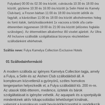
Fulyaban) 00:00 és 02:30 óra között, cukrászda 10:30 és 18:00 óra
között, gözleme 10:30 és 16:00 óra között (a Selin Hotel és Kamely
Club-ban), a Frozen bárban 11:00 és 18:00 óra között üdítők és
fagylalt, a kávézóban 11:00 és 18:00 óra között alkoholmentes hideg
és forró italok, tartózkodásonként 1x vacsora a török a'la carte-
étteremben ingyenesen 19:00 és 21:00 óra között (előzetes foglalás
szükséges). Az éttermekben alkalomhoz illő viselet ajánlott. Az Ultra
All Inclusive szállodák szolgáltatásai bizonyos részletekben
szállodánként eltérhetnek.
Szállás neve:
Fulya Kamelya Collection Exclusive Hotels
01 Szállodainformáció
A modern szálloda az igényes Kamelya Collection tagja, amely
a Fulya, a Selin és az Aishen Club szállodákból áll. A
komplexum közvetlenül a gyönyörű, széles homokos
tengerparton helyezkedik el, a Fulya szállodától kb. 200 m-re.
Az utasok több étterem, medence, üzletek és bárok
szolgáltatásait is igénybe vehetik. Az aquapark és a sportpályák
mindenkinek aktív kikapcsolódási lehetőséget kínálnak,
valamint a komplexum saját bevásárlóközponttal is rendelkezik.