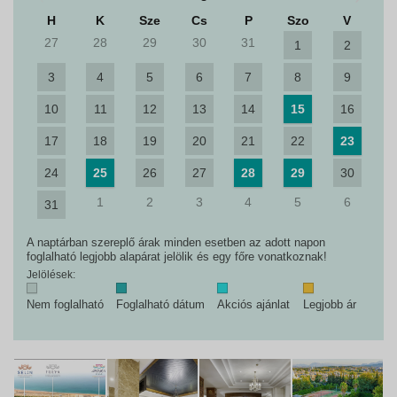
H
K
Sze
Cs
P
Szo
V
27
28
29
30
31
1
2
3
4
5
6
7
8
9
10
11
12
13
14
15
16
17
18
19
20
21
22
23
24
25
26
27
28
29
30
1
2
3
4
5
6
31
A naptárban szereplő árak minden esetben az adott napon
foglalható legjobb alapárat jelölik és egy főre vonatkoznak!
Jelölések:
Nem foglalható
Foglalható dátum
Akciós ajánlat
Legjobb ár