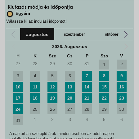
Kiutazás módja és időpontja
Egyéni
Válassza ki az indulási időpontot!
augusztus
szeptember
október
2026. Augusztus
H
K
Sze
Cs
P
Szo
V
27
28
29
30
31
1
2
3
4
5
6
7
8
9
10
11
12
13
14
15
16
17
18
19
20
21
22
23
24
25
26
27
28
29
30
1
2
3
4
5
6
31
A naptárban szereplő árak minden esetben az adott napon
foglalható legjobb alapárat jelölik és egy főre vonatkoznak!