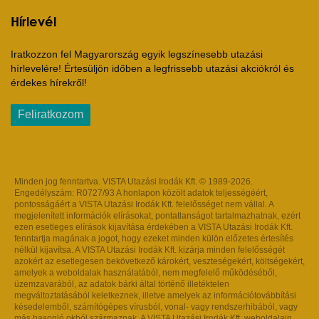
Hírlevél
Iratkozzon fel Magyarország egyik legszínesebb utazási
hírlevelére! Értesüljön időben a legfrissebb utazási akciókról és
érdekes hírekről!
Feliratkozom
Minden jog fenntartva. VISTA Utazási Irodák Kft. © 1989-2026.
Engedélyszám: R0727/93 A honlapon közölt adatok teljességéért,
pontosságáért a VISTA Utazási Irodák Kft. felelősséget nem vállal. A
megjelenített információk elírásokat, pontatlanságot tartalmazhatnak, ezért
ezen esetleges elírások kijavítása érdekében a VISTA Utazási Irodák Kft.
fenntartja magának a jogot, hogy ezeket minden külön előzetes értesítés
nélkül kijavítsa. A VISTA Utazási Irodák Kft. kizárja minden felelősségét
azokért az esetlegesen bekövetkező károkért, veszteségekért, költségekért,
amelyek a weboldalak használatából, nem megfelelő működéséből,
üzemzavarából, az adatok bárki által történő illetéktelen
megváltoztatásából keletkeznek, illetve amelyek az információtovábbítási
késedelemből, számítógépes vírusból, vonal- vagy rendszerhibából, vagy
más hasonló okból származnak. A VISTA Utazási Irodák Kft. weboldalain