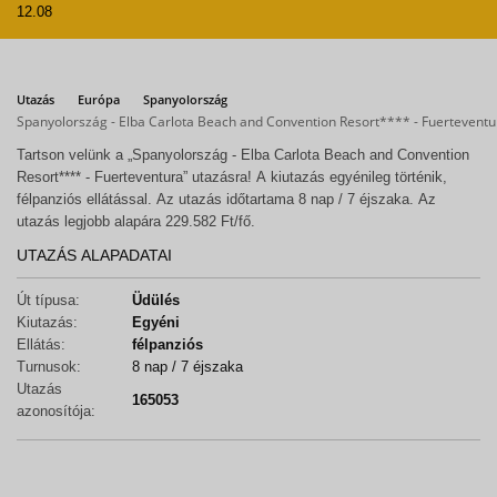
12.08
Utazás
Európa
Spanyolország
Spanyolország - Elba Carlota Beach and Convention Resort**** - Fuerteventu
Tartson velünk a „Spanyolország - Elba Carlota Beach and Convention
Resort**** - Fuerteventura” utazásra! A kiutazás egyénileg történik,
félpanziós ellátással. Az utazás időtartama 8 nap / 7 éjszaka. Az
utazás legjobb alapára 229.582 Ft/fő.
UTAZÁS ALAPADATAI
Út típusa:
Üdülés
Kiutazás:
Egyéni
Ellátás:
félpanziós
Turnusok:
8 nap / 7 éjszaka
Utazás
165053
azonosítója: