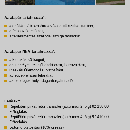
Az alapár tartalmazza*:
a szállást 7 éjszakára a választott szobatípusban,
a félpanziós ellátást,
a térítésmentes szállodai szolgáltatásokat.
Az alapár NEM tartalmazza*:
a kiutazás költségeit,
a személyes jellegű kiadásokat, borravalókat,
utas- és útlemondási biztosítást,
az egyéb ellátás felárakat,
az esetleges helyi idegenforgalmi adót.
Felárak*:
Repülőtéri privát retúr transzfer (autó max 2 főig) 82 130,00
Ft/foglalás
Repülőtéri privát retúr transzfer (autó max 4 főig) 97 410,00
Ft/foglalás
Sztornó biztosítás (10% önrész)