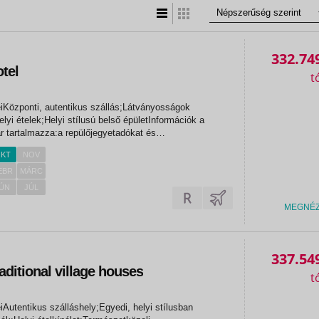
Lista nézet
Táblázatos nézet
332.74
tel
a
eiKözponti, autentikus szállás;Látványosságok
lyi ételek;Helyi stílusú belső épületInformációk a
ár tartalmazza:a repülőjegyetadókat és
ót az utazás teljes idejérea szállást szerződés szerinti
KT
NOV
ott ellátássalAz ár...
EBR
MÁRC
ÚN
JÚL
MEGNÉ
337.54
«
aditional village houses
«
sol
iAutentikus szálláshely;Egyedi, helyi stílusban