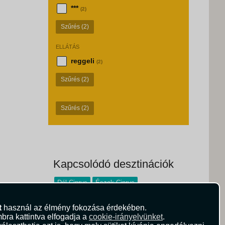
***
(2)
Szűrés
(2)
ELLÁTÁS
reggeli
(2)
Szűrés
(2)
Szűrés
(2)
Kapcsolódó desztinációk
Dél-Ciprus
Észak-Ciprus
t
használ az élmény fokozása érdekében.
bra kattintva elfogadja a
cookie-irányelvünket
.