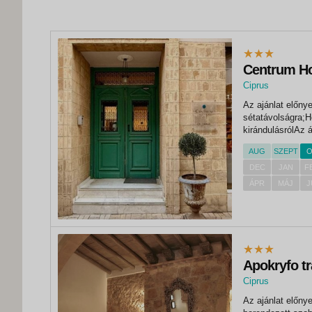
Centrum Ho
Ciprus
, Dystrykt Nikozj
Az ajánlat előny
sétatávolságra;He
kirándulásrólAz 
illetékeketbéraut
AUG
SZEPT
O
éjszakára a megad
DEC
JAN
F
ÁPR
MÁJ
J
Apokryfo tr
Ciprus
, Dystrykt Limas
Az ajánlat előnye