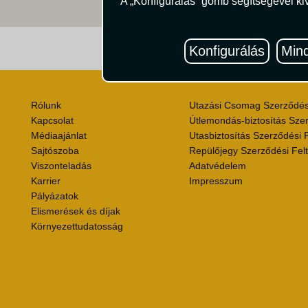
A „Konfigurálás” gomb segítségével kiv
Útik
Konfigurálás
Mind
Rólunk
Utazási Csomag Szerződési
Kapcsolat
Útlemondás-biztosítás Szer
Médiaajánlat
Utasbiztosítás Szerződési F
Sajtószoba
Repülőjegy Szerződési Felt
Viszonteladás
Adatvédelem
Karrier
Impresszum
Pályázatok
Elismerések és díjak
Környezettudatosság