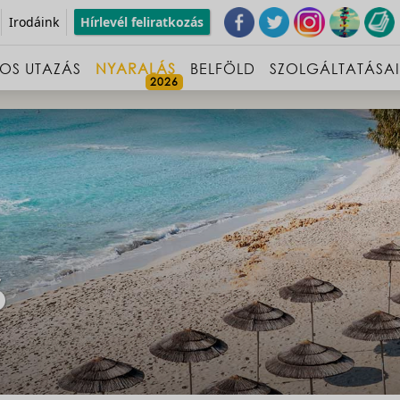
Irodáink
Hírlevél feliratkozás
OS UTAZÁS
NYARALÁS
BELFÖLD
SZOLGÁLTATÁSA
6