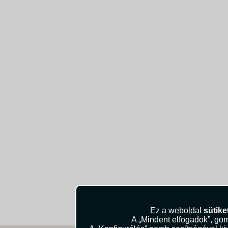
Ez a weboldal
sütike
A „Mindent elfogadok”, gom