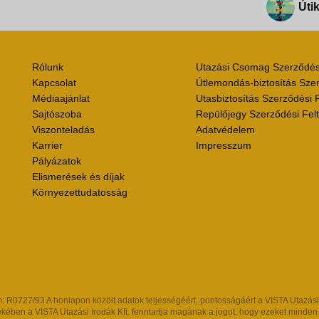
Útik
Rólunk
Utazási Csomag Szerződési
Kapcsolat
Útlemondás-biztosítás Szer
Médiaajánlat
Utasbiztosítás Szerződési F
Sajtószoba
Repülőjegy Szerződési Felt
Viszonteladás
Adatvédelem
Karrier
Impresszum
Pályázatok
Elismerések és díjak
Környezettudatosság
R0727/93 A honlapon közölt adatok teljességéért, pontosságáért a VISTA Utazási Iro
kében a VISTA Utazási Irodák Kft. fenntartja magának a jogot, hogy ezeket minden kül