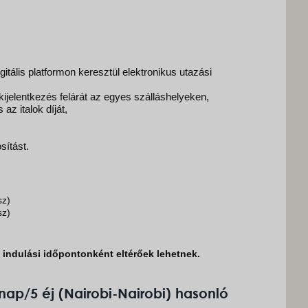
tális platformon keresztül elektronikus utazási
 kijelentkezés felárát az egyes szálláshelyeken,
az italok díját,
sítást.
sz)
sz)
k indulási időpontonként eltérőek lehetnek.
nap/5 éj (Nairobi-Nairobi) hasonló