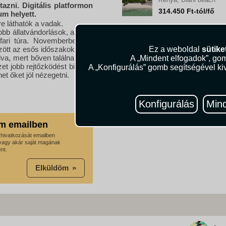
zni. Digitális platformon
314.450 Ft-tól/fő
um helyett.
e láthatók a vadak.
bb állatvándorlások, amikor
fari túra. Novemberben és
zött az esős időszakokban a
Ez a weboldal
sütike
va, mert bőven találnak egy
A „Mindent elfogadok”, gom
t jobb rejtőzködést biztosít
A „Konfigurálás” gomb segítségével kiv
t őket jól nézegetni.
Konfigurálás
Mind
m emailben
t hivatkozását emailben
vagy akár saját magának
nt.
Elküldöm