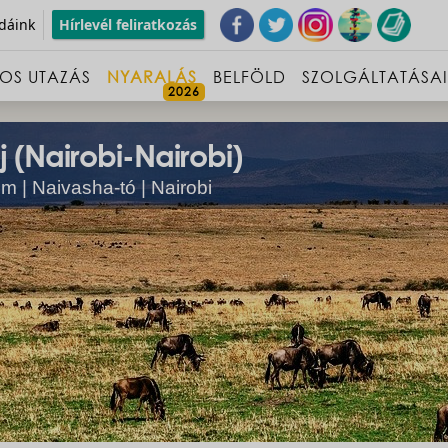
dáink
Hírlevél feliratkozás
OS UTAZÁS
NYARALÁS
BELFÖLD
SZOLGÁLTATÁSA
 (Nairobi-Nairobi)
m | Naivasha-tó | Nairobi