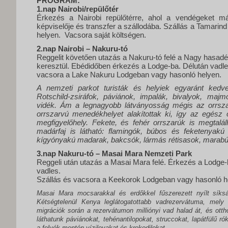
PROGRAM:
1.nap Nairobi/repülőtér
Érkezés a Nairobi repülőtérre, ahol a vendégeket má
képviselője és transzfer a szállodába. Szállás a Tamarin
helyen.
Vacsora saját költségen.
2.nap Nairobi – Nakuru-tó
Reggelit követően utazás a Nakuru-tó felé a Nagy hasadék
keresztül. Ebédidőben érkezés a Lodge-ba. Délután vadle
vacsora a Lake Nakuru Lodgeban vagy hasonló helyen.
A nemzeti parkot turisták és helyiek egyaránt kedvel
Rotschild-zsiráfok, páviánok, impalák, bivalyok, majm
vidék. Ám a legnagyobb látványosság mégis az orrszar
orrszarvú menedékhelyet alakítottak ki, így az egész 
megfigyelőhely. Fekete, és fehér orrszarúk is megtalál
madárfaj is látható: flamingók, búbos és feketenyakú 
kígyónyakú madarak, bakcsók, lármás rétisasok, marab
3.nap Nakuru-tó – Masai Mara Nemzeti Park
Reggeli után utazás a Masai Mara felé. Érkezés a Lodge-
vadles.
Szállás és vacsora a Keekorok Lodgeban vagy hasonló h
Masai Mara mocsarakkal és erdőkkel fűszerezett nyílt síksá
Kétségtelenül Kenya leglátogatottabb vadrezervátuma, mely 
migrációk során a rezervátumon milliónyi vad halad át, és ott
láthatunk páviánokat, tehénantilopokat, struccokat, lapátfülű r
a folyók mentén vízilovakat és krokodilokat.