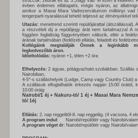
struccok, zebrák és az 5 „nagy vad” él ezen a vidéken.
évben érdemes ellátogatni, mégis nyáron, az állatmigr
amikor a Masai Mara Vadrezervátumon milliónyi vad h
tengerparti nyaralással tehető teljessé az élményekkel teli
Utazás:
menetrend szerinti repülőjárattal (átszállással). 
a részvételi díj a repülőjegy árát nem tartalmazza! A re
függően foglaltság függvényében változik, eltér a fedélz
árának tartalmában (fedélzeti ellátás, feladott és fedélzet
Kollégáink megtalálják Önnek a leginkább me
legkedvezőbb áron.
Időeltolódás:
nyáron +1, télen +2 óra
Elhelyezés:
2 ágyas, pótágyazható szobákban. Szállás s
Nairobiban,
4-5*-s szálláshelyek (Lodge, Camp vagy Country Club) a s
A szállások elfoglalhatók érkezés napján 15:00 órától, 
10:00 óráig
Nairobi/1 éj +
Nakuru-tó/ 1 éj
+
Masai Mara Nemzeti
tó
/ 1éj
Ellátás:
2. nap reggelitől-8. nap reggeliig. (4 vacsora, 4 eb
A program indul
: Nairobi/repülőtér vagy Nairobi/valame
A program véget ér
: Nairobi/repülőtér vagy Nairobi/vala