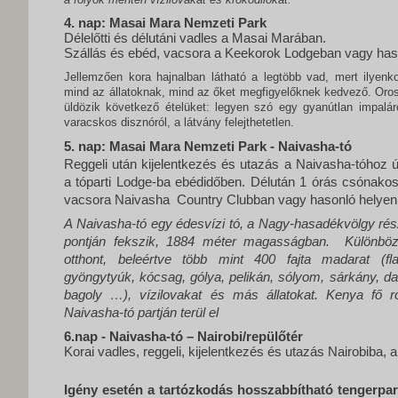
4. nap: Masai Mara Nemzeti Park
Délelőtti és délutáni vadles a Masai Marában.
Szállás és ebéd, vacsora a Keekorok Lodgeban vagy has
Jellemzően kora hajnalban látható a legtöbb vad, mert ilyen
mind az állatoknak, mind az őket megfigyelőknek kedvező. Oros
üldözik következő ételüket: legyen szó egy gyanútlan impalá
varacskos disznóról, a látvány felejthetetlen.
5. nap: Masai Mara Nemzeti Park - Naivasha-tó
Reggeli után kijelentkezés és utazás a Naivasha-tóhoz 
a tóparti Lodge-ba ebédidőben. Délután 1 órás csónakos 
vacsora
Naivasha
Country Clubban
vagy hasonló helyen
Naivasha-tó
egy édesvízi tó, a Nagy-hasadékvölgy ré
A
pontján fekszik, 1884 méter magasságban.
Különböz
otthont, beleértve több mint 400 fajta madarat (fl
gyöngytyúk, kócsag, gólya, pelikán, sólyom, sárkány, da
bagoly …), vízilovakat és más állatokat.
Kenya fő r
Naivasha-tó partján terül el
6.nap -
Naivasha-tó
– Nairobi/repülőtér
Korai vadles, reggeli, kijelentkezés és utazás Nairobiba, a
Igény esetén a tartózkodás hosszabbítható tengerpar