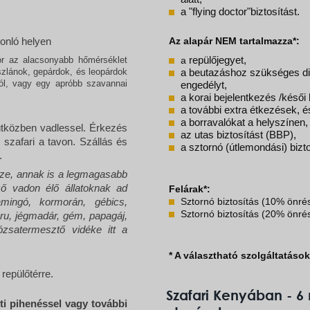
a "flying doctor"biztosítást.
onló helyen
Az alapár NEM tartalmazza*:
kor az alacsonyabb hőmérséklet
a
repülőjegyet,
zlánok, gepárdok, és leopárdok
a beutazáshoz szükséges digi
ról, vagy egy apróbb szavannai
engedélyt,
a korai bejelentkezés /késői
a további extra étkezések, és 
a borravalókat a helyszínen,
útközben vadlessel. Érkezés
az utas biztosítást (BBP),
szafari a tavon. Szállás és
a sztornó (útlemondási) bizto
.
sze, annak is a legmagasabb
ő vadon élő állatoknak ad
Felárak*:
Sztornó biztosítás (10% önré
amingó, kormorán, gébics,
Sztornó biztosítás (20% önré
ru, jégmadár, gém, papagáj,
ózsatermesztő vidéke itt a
* A választható szolgáltatáso
 repülőtérre.
Szafari Kenyában - 6 
ti pihenéssel vagy további