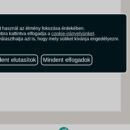
t
használ az élmény fokozása érdekében.
bra kattintva elfogadja a
cookie-irányelvünket
.
álaszthatja azt is, hogy mely sütiket kívánja engedélyezni.
ent elutasítok
Mindent elfogadok