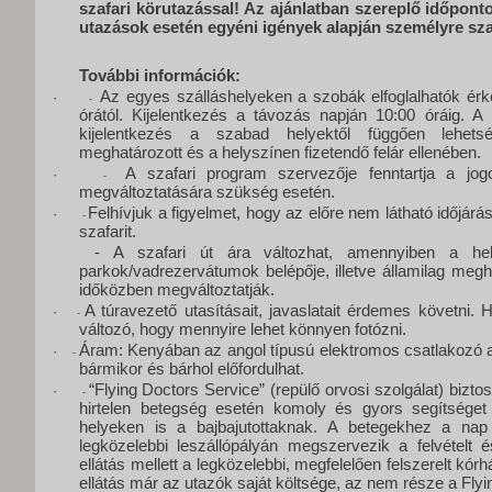
szafari körutazással!
Az ajánlatban szereplő időponto
utazások esetén egyéni igények alapján személyre
sza
További információk:
Az egyes szálláshelyeken a szobák elfoglalhatók érk
·
-
órától. Kijelentkezés a távozás napján 10:00 óráig. A 
kijelentkezés a szabad helyektől függően lehetsé
meghatározott és a helyszínen fizetendő felár ellenében.
A szafari program szervezője fenntartja a jog
·
-
megváltoztatására szükség esetén.
Felhívjuk a figyelmet, hogy az előre nem látható időjár
·
-
szafarit.
- A szafari út ára változhat, amennyiben a helyi
parkok/vadrezervátumok belépője, illetve államilag meghat
időközben megváltoztatják.
A túravezető utasításait, javaslatait érdemes követni.
·
-
változó, hogy mennyire lehet könnyen fotózni.
Áram: Kenyában az angol típusú elektromos csatlakozó
·
-
bármikor és bárhol előfordulhat.
“Flying Doctors Service” (repülő orvosi szolgálat) bizto
·
-
hirtelen betegség esetén komoly és gyors segítséget t
helyeken is a bajbajutottaknak. A betegekhez a nap 
legközelebbi leszállópályán megszervezik a felvételt 
ellátás mellett a legközelebbi, megfelelően felszerelt kórh
ellátás már az utazók saját költsége, az nem része a Flyi