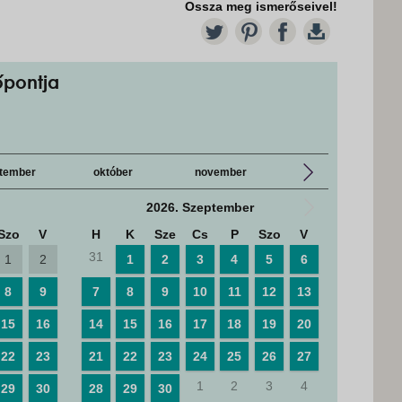
Ossza meg ismerőseivel!
TW
PT
FB
DL
őpontja
tember
október
november
december
2026. Szeptember
Szo
V
H
K
Sze
Cs
P
Szo
V
H
K
31
28
29
1
2
1
2
3
4
5
6
8
9
7
8
9
10
11
12
13
5
6
15
16
14
15
16
17
18
19
20
12
13
22
23
21
22
23
24
25
26
27
19
20
1
2
3
4
29
30
28
29
30
26
27