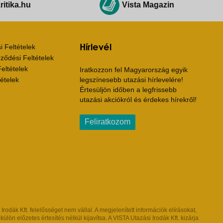
ritika.hu
Vista Magazin
Hírlevél
 Feltételek
ződési Feltételek
eltételek
Iratkozzon fel Magyarország egyik
ételek
legszínesebb utazási hírlevelére!
Értesüljön időben a legfrissebb
utazási akciókról és érdekes hírekről!
Feliratkozom
dák Kft. felelősséget nem vállal. A megjelenített információk elírásokat,
ön előzetes értesítés nélkül kijavítsa. A VISTA Utazási Irodák Kft. kizárja