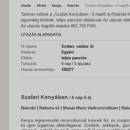
Szafari Kenyában - 6 nap/5 é
Utazás
Afrika
Kenya
Nairobi
Tartson velünk a „Szafari Kenyában - 6 nap/5 éj (Nairobi-N
egyénileg történik, teljes panziós ellátással. Az utazás id
Az utazás legjobb alapára 881.760 Ft/fő.
UTAZÁS ALAPADATAI
Út típusa:
Szafari, vadász út
Kiutazás:
Egyéni
Ellátás:
teljes panziós
Turnusok:
6 nap / 5 éjszaka
Utazás azonosítója:
192277
Szafari Kenyában
/ 6 nap-5 éj
Nairobi |
Masai Mara Vadrezervátum |
Nai
Nakuru-tó
|
Kenya legnevesebb rezervátumait keresik fel, és megis
és igen izgalmas állatvilágával. Zsiráfok, antilopok, gaz