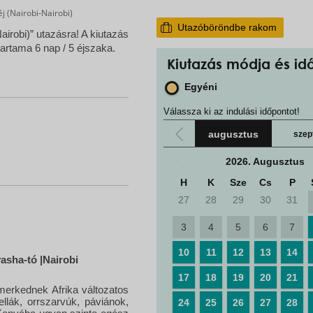
j (Nairobi-Nairobi)
Utazóböröndbe rakom
airobi)” utazásra! A kiutazás
őtartama 6 nap / 5 éjszaka.
Kiutazás módja és id
Egyéni
Válassza ki az indulási időpontot!
augusztus
szep
2026. Augusztus
H
K
Sze
Cs
P
27
28
29
30
31
3
4
5
6
7
10
11
12
13
14
vasha-tó
|Nairobi
17
18
19
20
21
merkednek Afrika változatos
ellák, orrszarvúk, páviánok,
24
25
26
27
28