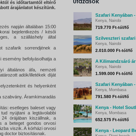
utazások
któl és időtartamtól eltérő
bott árajánlatot készítünk.
Szafari Kenyában - 
Kenya, Nairobi
ezés napján általában 15:00
719.770 Ft-tól/fő
korai bejelentkezés / késői
ges, a szálláshely által
Szilveszteri szafa
Kenya, Nairobi
ot szafarik sorrendjének a
2.010.000 Ft-tól/fő
ási esemény befolyásolhatja a
Kenya, Nairobi
 általános áfa, nemzeti
1.599.000 Ft-tól/fő
ározott adók/illetékek díját
Szafari Kenyában 
 Helyzetenként és helyenként
Kenya, Mombasa
 a szabvány. Áramkimaradás
791.580 Ft-tól/fő
Kenya - Hotel Sout
sítás: esetleges baleset vagy
ud nyújtani a legtávolabbi
Kenya, Mombasa
24 órájában kiszállnak, a
652.575 Ft-tól/fő
és a beteget gondos orvosi
ázba viszik. A kórházi orvosi
Kenya - Leopard Be
ng doctor biztosításnak.
Kenya, Diani beach