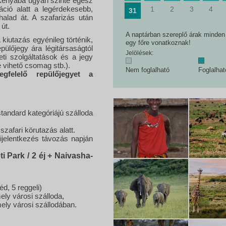
 Kenyába ugyan szinte egész
áció alatt a legérdekesebb,
1
2
3
4
31
alad át. A szafarizás után
 út.
A naptárban szereplő árak minden e
A kiutazás egyénileg történik,
egy főre vonatkoznak!
pülőjegy ára légitársaságtól
Jelölések:
eti szolgáltatások és a jegy
re vihető csomag stb.).
Nem foglalható
Foglalha
gfelelő repülőjegyet a
tandard kategóriájú szálloda
zafari körutazás alatt.
kijelentkezés távozás napján
 Park / 2 éj +
Naivasha-
éd, 5 reggeli)
ly városi szálloda,
mely városi szállodában.