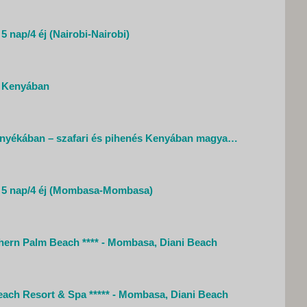
5 nap/4 éj (Nairobi-Nairobi)
ri Kenyában
A Kilimandzsáró árnyékában – szafari és pihenés Kenyában magyar idegenvezetővel – 2027.01.20-30.
- 5 nap/4 éj (Mombasa-Mombasa)
hern Palm Beach **** - Mombasa, Diani Beach
ach Resort & Spa ***** - Mombasa, Diani Beach