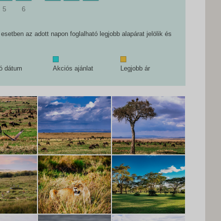
5
6
setben az adott napon foglalható legjobb alapárat jelölik és
tó dátum
Akciós ajánlat
Legjobb ár