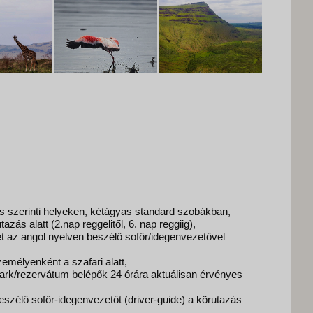
rás szerinti helyeken, kétágyas standard szobákban,
utazás alatt (2.nap reggelitől, 6. nap reggiig),
t az angol nyelven beszélő sofőr/idegenvezetővel
személyenként a szafari alatt,
park/rezervátum belépők 24 órára aktuálisan érvényes
beszélő sofőr-idegenvezetőt (driver-guide) a körutazás