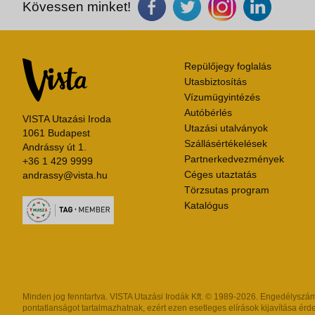
Kövessen minket!
Repülőjegy foglalás
Utasbiztosítás
Vízumügyintézés
Autóbérlés
VISTA Utazási Iroda
Utazási utalványok
1061 Budapest
Szállásértékelések
Andrássy út 1.
Partnerkedvezmények
+36 1 429 9999
Céges utaztatás
andrassy@vista.hu
Törzsutas program
Katalógus
Minden jog fenntartva. VISTA Utazási Irodák Kft. © 1989-2026. Engedélyszám: 
pontatlanságot tartalmazhatnak, ezért ezen esetleges elírások kijavítása érde