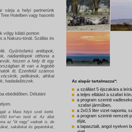
r várja a helyi partnerünk
d Tree Hotelben vagy hasonló
 völgy kilátó ponton
s a Nakuru-tónál. Szállás és
ik. Gyűrösfarkú antilopok,
ok, nádiantilopok otthona a
vúk, hiszen a hely itt egy
országban itt van a legjobb
hatók itt. Ezenfelül számos
vöcskök, pelikánok, afrikai
úk, hadadaíbiszek.
Az alapár tartalmazza*:
a
szállást 5 éjszakára a leí
ba ebédidőben. Délutáni
a teljes ellátást a szafari kör
a
program szerinti vadleseke
elyen.
szafari járműben,
a 2x0,5 liter vizet naponta, 
gát a Mara folyó szeli ketté.
a program szerinti nemzeti 
650 km²-en terül el. Az állat
díját,
hona az "öt nagy" vadnak is, de
a tapasztalt, angol nyelven 
ókákat, sakálokat és gepárdokat,
alatt,