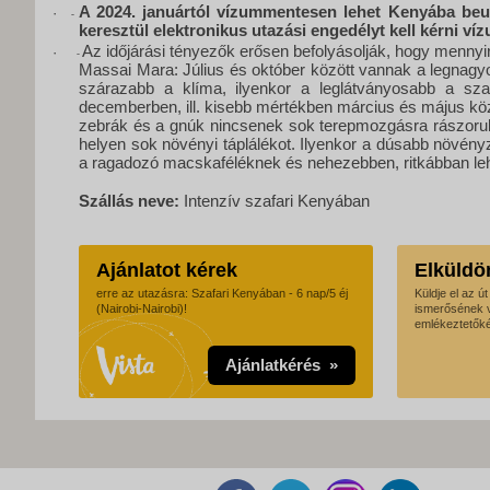
A 2024. januártól vízummentesen lehet Kenyába beuta
·
-
keresztül elektronikus utazási engedélyt kell kérni víz
Az időjárási tényezők erősen befolyásolják, hogy mennyir
·
-
Massai Mara: Július és október között vannak a legnagyo
szárazabb a klíma, ilyenkor a leglátványosabb a sza
decemberben, ill. kisebb mértékben március és május kö
zebrák és a gnúk nincsenek sok terepmozgásra rászorul
helyen sok növényi táplálékot. Ilyenkor a dúsabb növényze
a ragadozó macskaféléknek és nehezebben, ritkábban lehe
Szállás neve:
Intenzív szafari Kenyában
Ajánlatot kérek
Elküldö
erre az utazásra: Szafari Kenyában - 6 nap/5 éj
Küldje el az ú
(Nairobi-Nairobi)!
ismerősének 
emlékeztetőké
Ajánlatkérés