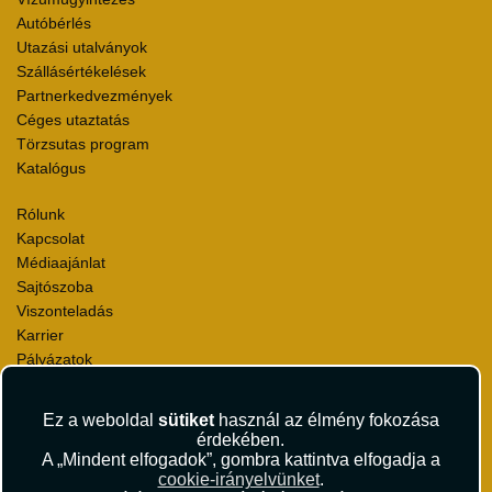
Autóbérlés
Utazási utalványok
Szállásértékelések
Partnerkedvezmények
Céges utaztatás
Törzsutas program
Katalógus
Rólunk
Kapcsolat
Médiaajánlat
Sajtószoba
Viszonteladás
Karrier
Pályázatok
Elismerések és díjak
Környezettudatosság
Ez a weboldal
sütiket
használ az élmény fokozása
érdekében.
Utazási Csomag Szerződési Feltételek
A „Mindent elfogadok”, gombra kattintva elfogadja a
Útlemondás-biztosítás Szerződési Feltételek
cookie-irányelvünket
.