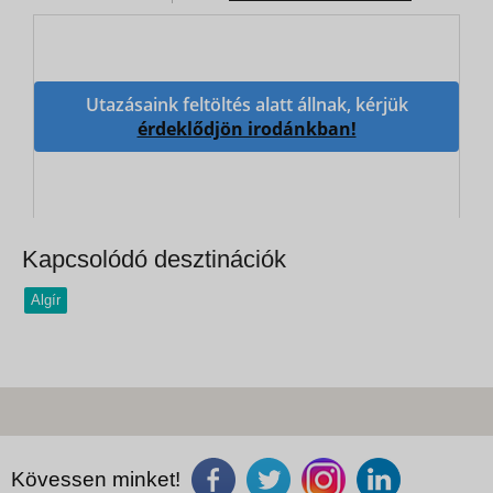
Utazásaink feltöltés alatt állnak, kérjük
érdeklődjön irodánkban!
Kapcsolódó desztinációk
Algír
Kövessen minket!