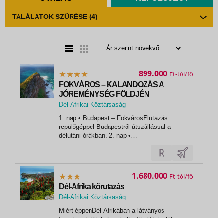
TALÁLATOK SZŰRÉSE
(4)
t
zatos nézet
899.000
Ft
FOKVÁROS – KALANDOZÁS A
JÓREMÉNYSÉG FÖLDJÉN
Dél-Afrikai Köztársaság
,
1. nap • Budapest – FokvárosElutazás
Johannesburg
repülőgéppel Budapestről átszállással a
délutáni órákban. 2. nap •
FokvárosMegérkezés Fokvárosba a déli
órákban, majd transzfer a szállodába. Szállás
négycsillagos szállodában, Fokváros
központjában. 3. nap • Jóreménység-kastély –
1.680.000
Ft
Cape Malay negyed –...
Dél-Afrika körutazás
Dél-Afrikai Köztársaság
, Fokváros (Cape Town)
Miért éppenDél-Afrikában a látványos