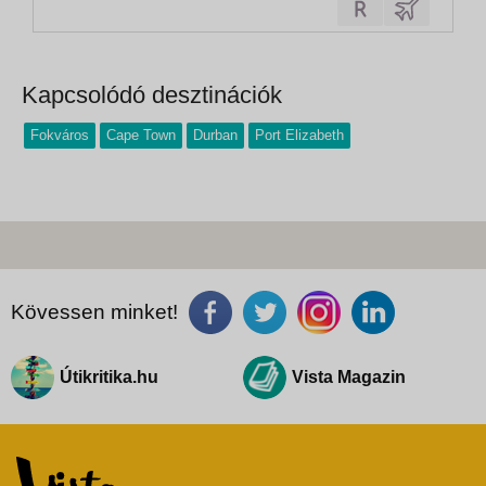
Kapcsolódó desztinációk
Fokváros
Cape Town
Durban
Port Elizabeth
Kövessen minket!
Útikritika.hu
Vista Magazin