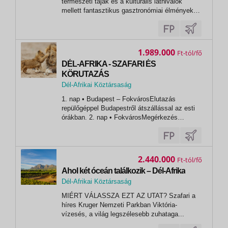
természeti tájak és a kulturális látnivalók
mellett fantasztikus gasztronómiai élmények
várnak ránk, kiegészítve a híres fokföldi
borokkal. A dél-afrikai konyha sokszínűsége
igazi „a világ egy országban” élményt nyújt:
egyszerű, hagyományos ételektől a...
1.989.000
Ft
DÉL-AFRIKA - SZAFARI ÉS
KÖRUTAZÁS
Dél-Afrikai Köztársaság
,
1. nap • Budapest – FokvárosElutazás
Johannesburg
repülőgéppel Budapestről átszállással az esti
órákban. 2. nap • FokvárosMegérkezés
Fokvárosba a déli órákban, érkezés után
városnézés. Látogatás a városközpontban, a
Company’s Gardenben és a Dél-Afrika
múzeumban. Séta a Maláj negyedben, a Bo
2.440.000
Ft
Kaapnál, a...
Ahol két óceán találkozik – Dél-Afrika
Dél-Afrikai Köztársaság
, Fokváros (Cape Town)
MIÉRT VÁLASSZA EZT AZ UTAT? Szafari a
híres Kruger Nemzeti Parkban Viktória-
vízesés, a világ legszélesebb zuhataga...