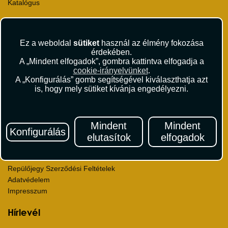
Katalógus
Rólunk
Kapcsolat
Ez a weboldal
sütiket
használ az élmény fokozása
Médiaajánlat
érdekében.
Sajtószoba
A „Mindent elfogadok”, gombra kattintva elfogadja a
Viszonteladás
cookie-irányelvünket
.
A „Konfigurálás” gomb segítségével kiválaszthatja azt
Karrier
is, hogy mely sütiket kívánja engedélyezni.
Pályázatok
Elismerések és díjak
Környezettudatosság
Mindent
Mindent
Konfigurálás
Utazási Csomag Szerződési Feltételek
elutasítok
elfogadok
Útlemondás-biztosítás Szerződési Feltételek
Utasbiztosítás Szerződési Feltételek
Repülőjegy Szerződési Feltételek
Adatvédelem
Impresszum
Hírlevél