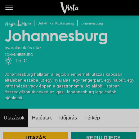
Utazás
Afrika
Dél-Afrikai Köztársaság
Johannesburg
Legolcsóbb
Johannesburg
nyaralások és utak
JOHANNESBURG
15°C
Johannesburg hallatán a legtöbb embernek utazás kapcsán
általában eszébe jut egy nyaralás, egy tengerpart, egy hajóút, egy
városnézés vagy éppen a gasztronómia. Az alábbi listában
összegyűjtöttük neked az igazi Johannesburg legolcsóbb
ajánlatait.
Utazások
Hajóutak
Időjárás
Térkép
UTAZÁS
REPÜLŐJEGY