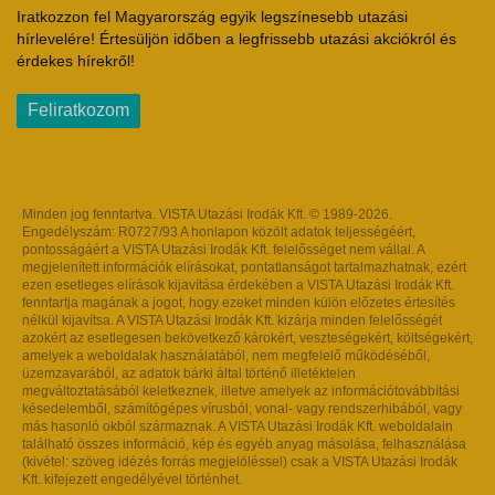
Iratkozzon fel Magyarország egyik legszínesebb utazási
hírlevelére! Értesüljön időben a legfrissebb utazási akciókról és
érdekes hírekről!
Feliratkozom
Minden jog fenntartva. VISTA Utazási Irodák Kft. © 1989-2026.
Engedélyszám: R0727/93 A honlapon közölt adatok teljességéért,
pontosságáért a VISTA Utazási Irodák Kft. felelősséget nem vállal. A
megjelenített információk elírásokat, pontatlanságot tartalmazhatnak, ezért
ezen esetleges elírások kijavítása érdekében a VISTA Utazási Irodák Kft.
fenntartja magának a jogot, hogy ezeket minden külön előzetes értesítés
nélkül kijavítsa. A VISTA Utazási Irodák Kft. kizárja minden felelősségét
azokért az esetlegesen bekövetkező károkért, veszteségekért, költségekért,
amelyek a weboldalak használatából, nem megfelelő működéséből,
üzemzavarából, az adatok bárki által történő illetéktelen
megváltoztatásából keletkeznek, illetve amelyek az információtovábbítási
késedelemből, számítógépes vírusból, vonal- vagy rendszerhibából, vagy
más hasonló okból származnak. A VISTA Utazási Irodák Kft. weboldalain
található összes információ, kép és egyéb anyag másolása, felhasználása
(kivétel: szöveg idézés forrás megjelöléssel) csak a VISTA Utazási Irodák
Kft. kifejezett engedélyével történhet.