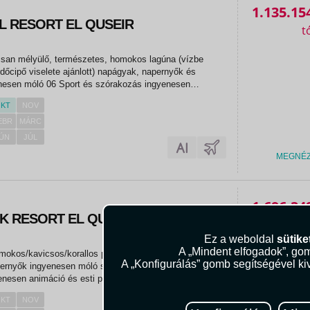
1.135.15
L RESORT EL QUSEIR
ssan mélyülő, természetes, homokos lagúna (vízbe
rdőcipő viselete ajánlott) napágyak, napernyők és
enesen móló 06 Sport és szórakozás ingyenesen
amok esti programok szauna gőzfürdő pezsgőfürdő
KT
NOV
Sport és szórakozás...
EBR
MÁRC
ÚN
JÚL
MEGNÉ
1.696.34
K RESORT EL QUSEIR
Ez a weboldal
sütike
A „Mindent elfogadok”, gom
okos/kavicsos/korallos part (fürdőcipő viselete ajánlott)
A „Konfigurálás” gomb segítségével kiv
ernyők ingyenesen móló strandbár 06 Sport és
enesen animáció és esti programok fitneszterem aqua
labda asztalitenisz foci asztali foci kosárlabda biliárd
KT
NOV