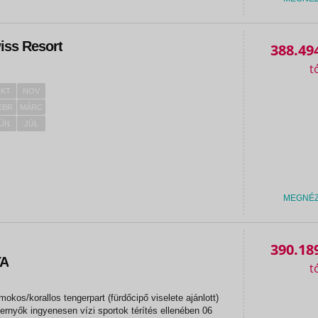
iss Resort
388.49
KT
NOV
EBR
MÁRC
ÚN
JÚL
MEGNÉ
390.18
YA
okos/korallos tengerpart (fürdőcipő viselete ajánlott)
rnyők ingyenesen vízi sportok térítés ellenében 06