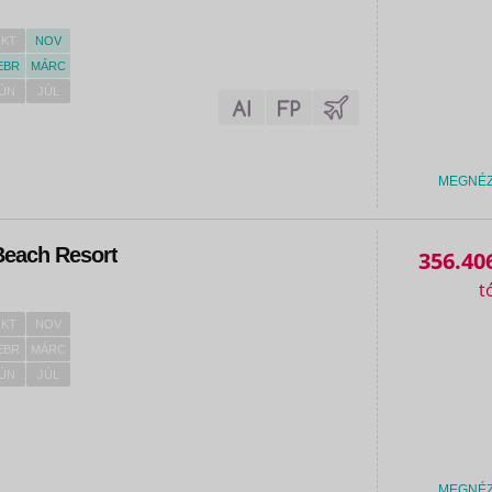
KT
NOV
EBR
MÁRC
ÚN
JÚL
MEGNÉ
each Resort
356.40
KT
NOV
EBR
MÁRC
ÚN
JÚL
MEGNÉ