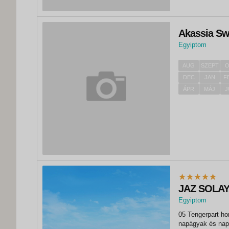
Akassia Sw
Egyiptom
,
El Quseir
AUG
SZEPT
O
DEC
JAN
F
ÁPR
MÁJ
J
JAZ SOLA
Egyiptom
,
05 Tengerpart hom
El Quseir
napágyak és nape