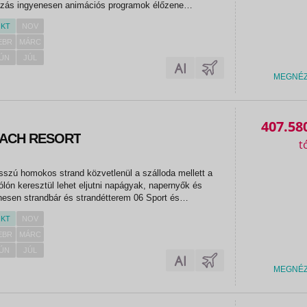
ozás ingyenesen animációs programok élőzene
alitenisz boccia darts 07 Sport és szórakozás térítés
KT
NOV
zpont...
EBR
MÁRC
ÚN
JÚL
MEGNÉ
407.58
EACH RESORT
sszú homokos strand közvetlenül a szálloda mellett a
lón keresztül lehet eljutni napágyak, napernyők és
nesen strandbár és strandétterem 06 Sport és
enesen animációs programok esti műsorok az
KT
NOV
itneszterem darts...
EBR
MÁRC
ÚN
JÚL
MEGNÉ